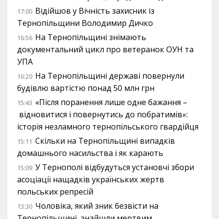
Відійшов у Вічність захисник із
17:00
Тернопільщини Володимир Дичко
На Тернопільщині знімають
16:56
документальний цикл про ветеранок ОУН та
УПА
На Тернопільщині державі повернули
16:20
будівлю вартістю понад 50 млн грн
«Після поранення лише одне бажання –
15:43
відновитися і повернутись до побратимів»:
історія незламного тернопільського гвардійця
Скільки на Тернопільщині випадків
15:11
домашнього насильства і як карають
У Тернополі відбудуться установчі збори
15:09
асоціації нащадків українських жертв
польських репресій
Чоловіка, який зник безвісти на
13:30
Тернопільщині, знайшли мертвим