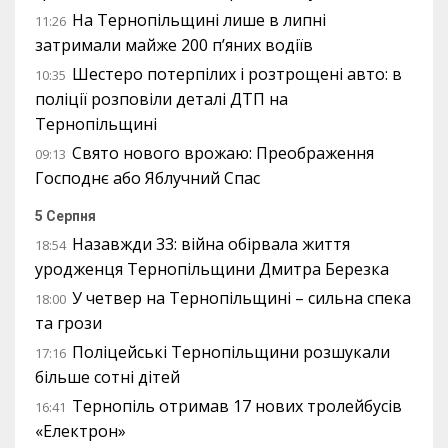
На Тернопільщині лише в липні
11:26
затримали майже 200 п’яних водіїв
Шестеро потерпілих і розтрощені авто: в
10:35
поліції розповіли деталі ДТП на
Тернопільщині
Свято нового врожаю: Преображення
09:13
Господнє або Яблучний Спас
5 Серпня
Назавжди 33: війна обірвала життя
18:54
уродженця Тернопільщини Дмитра Березка
У четвер на Тернопільщині – сильна спека
18:00
та грози
Поліцейські Тернопільщини розшукали
17:16
більше сотні дітей
Тернопіль отримав 17 нових тролейбусів
16:41
«Електрон»