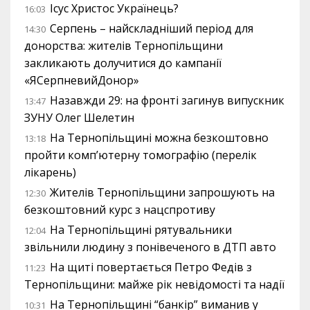
Ісус Христос Українець?
16:03
Серпень – найскладніший період для
14:30
донорства: жителів Тернопільщини
закликають долучитися до кампанії
«ЯСерпневийДонор»
Назавжди 29: на фронті загинув випускник
13:47
ЗУНУ Олег Шелетин
На Тернопільщині можна безкоштовно
13:18
пройти комп’ютерну томографію (перелік
лікарень)
Жителів Тернопільщини запрошують на
12:30
безкоштовний курс з нацспротиву
На Тернопільщині рятувальники
12:04
звільнили людину з понівеченого в ДТП авто
На щиті повертається Петро Федів з
11:23
Тернопільщини: майже рік невідомості та надії
На Тернопільщині “банкір” виманив у
10:31