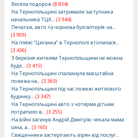
Весела подорож
(8 834)
На Тернопільщині затримали заступника
начальника ТЦК…
(3 944)
Печатки, авто та чорнова бухгалтерія: на…
(3 909)
На пляжі “Циганка” в Тернополі втопилася…
(3 436)
З березня жителям Тернопільщини не можна
буде…
(3 415)
На Тернопільщині спалахнула масштабна
пожежа на…
(3 363)
На Тернопільщині під час пожежі житлового
будинку…
(3 347)
На Тернопільщині авто з чотирма дітьми
потрапило в…
(3 255)
На війні загинув Андрій Дмитрів: чекала мама
сина, а…
(3 160)
Священники застерігають вірян від послуг…