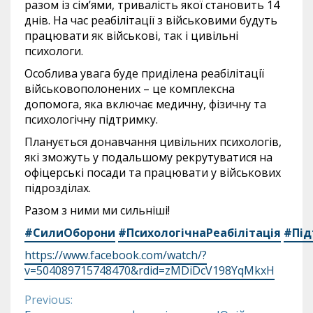
разом із сім’ями, тривалість якої становить 14
днів. На час реабілітації з військовими будуть
працювати як військові, так і цивільні
психологи.
Особлива увага буде приділена реабілітації
військовополонених – це комплексна
допомога, яка включає медичну, фізичну та
психологічну підтримку.
Планується донавчання цивільних психологів,
які зможуть у подальшому рекрутуватися на
офіцерські посади та працювати у військових
підрозділах.
Разом з ними ми сильніші!
#СилиОборони
#ПсихологічнаРеабілітація
#Під
https://www.facebook.com/watch/?
v=504089715748470&rdid=zMDiDcV198YqMkxH
Previous:
Continue