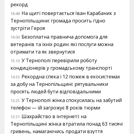
рекорд
На щиті повертається Іван Карабаник з
16:48
Тернопільщини: громада просить гідно
зустріти Героя
Безоплатна правнича допомога для
16:00
ветеранів та їхніх родин: які послуги можна
отримати та як звернутися
У Тернополі перевірили роботу
15:10
кондиціонерів у громадському транспорті
Рекордна спека і 12 пожеж в екосистемах
14:33
за добу на Тернопільщині: рятувальники
просять людей бути відповідальними
У Тернополі жінка спокусилась на забутий
13:25
телефон — їй загрожує 8 років тюрми
Шахрайство в інтернеті: на
12:31
Тернопільщині жінка втратила понад 63 тисячі
гривень, намагаючись продати взуття