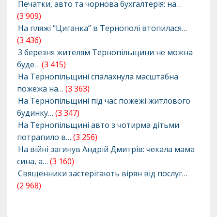
Печатки, авто та чорнова бухгалтерія: на…
(3 909)
На пляжі “Циганка” в Тернополі втопилася…
(3 436)
З березня жителям Тернопільщини не можна
буде…
(3 415)
На Тернопільщині спалахнула масштабна
пожежа на…
(3 363)
На Тернопільщині під час пожежі житлового
будинку…
(3 347)
На Тернопільщині авто з чотирма дітьми
потрапило в…
(3 256)
На війні загинув Андрій Дмитрів: чекала мама
сина, а…
(3 160)
Священники застерігають вірян від послуг…
(2 968)