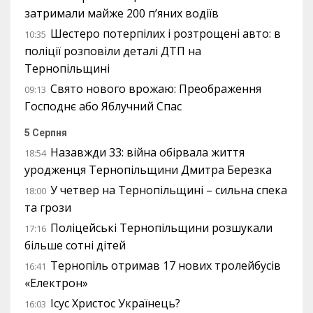
затримали майже 200 п’яних водіїв
Шестеро потерпілих і розтрощені авто: в
10:35
поліції розповіли деталі ДТП на
Тернопільщині
Свято нового врожаю: Преображення
09:13
Господнє або Яблучний Спас
5 Серпня
Назавжди 33: війна обірвала життя
18:54
уродженця Тернопільщини Дмитра Березка
У четвер на Тернопільщині – сильна спека
18:00
та грози
Поліцейські Тернопільщини розшукали
17:16
більше сотні дітей
Тернопіль отримав 17 нових тролейбусів
16:41
«Електрон»
Ісус Христос Українець?
16:03