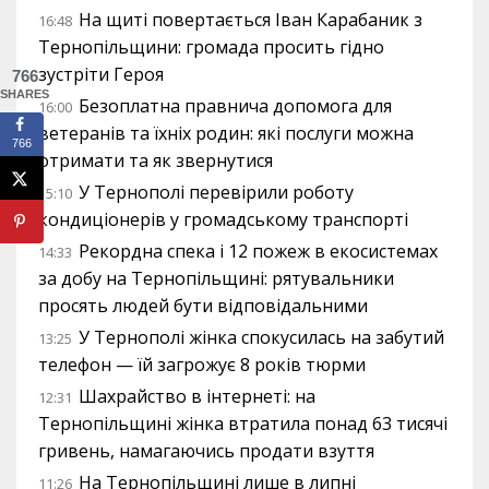
На щиті повертається Іван Карабаник з
16:48
Тернопільщини: громада просить гідно
зустріти Героя
766
SHARES
Безоплатна правнича допомога для
16:00
ветеранів та їхніх родин: які послуги можна
766
отримати та як звернутися
У Тернополі перевірили роботу
15:10
кондиціонерів у громадському транспорті
Рекордна спека і 12 пожеж в екосистемах
14:33
за добу на Тернопільщині: рятувальники
просять людей бути відповідальними
У Тернополі жінка спокусилась на забутий
13:25
телефон — їй загрожує 8 років тюрми
Шахрайство в інтернеті: на
12:31
Тернопільщині жінка втратила понад 63 тисячі
гривень, намагаючись продати взуття
На Тернопільщині лише в липні
11:26