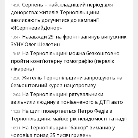
Серпень – найскладніший період для
14:30
донорства: жителів Тернопільщини
закликають долучитися до кампанії
«ЯСерпневийДонор»
Назавжди 29: на фронті загинув випускник
13:47
ЗУНУ Олег Шелетин
На Тернопільщині можна безкоштовно
13:18
пройти комп’ютерну томографію (перелік
лікарень)
Жителів Тернопільщини запрошують на
12:30
безкоштовний курс з нацспротиву
На Тернопільщині рятувальники
12:04
звільнили людину з понівеченого в ДТП авто
На щиті повертається Петро Федів з
11:23
Тернопільщини: майже рік невідомості та надії
На Тернопільщині “банкір” виманив у
10:31
чоловіка понад 35 тисяч гривень