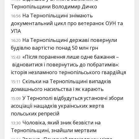
Тернопільщини Володимир Дичко
На Тернопільщині знімають
16:56
документальний цикл про ветеранок ОУН та
УПА
На Тернопільщині державі повернули
16:20
будівлю вартістю понад 50 млн грн
«Після поранення лише одне бажання –
15:43
відновитися і повернутись до побратимів»:
історія незламного тернопільського гвардійця
Скільки на Тернопільщині випадків
15:11
домашнього насильства і як карають
У Тернополі відбудуться установчі збори
15:09
асоціації нащадків українських жертв
польських репресій
Чоловіка, який зник безвісти на
13:30
Тернопільщині, знайшли мертвим