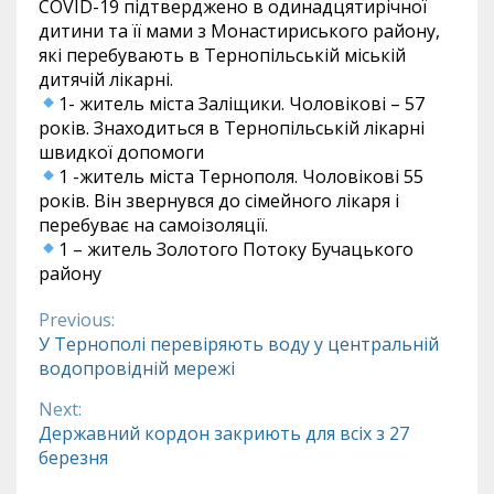
COVID-19 підтверджено в одинадцятирічної
дитини та її мами з Монастириського району,
які перебувають в Тернопільській міській
дитячій лікарні.
1- житель міста Заліщики. Чоловікові – 57
років. Знаходиться в Тернопільській лікарні
швидкої допомоги
1 -житель міста Тернополя. Чоловікові 55
років. Він звернувся до сімейного лікаря і
перебуває на самоізоляції.
1 – житель Золотого Потоку Бучацького
району
Previous:
Continue
У Тернополі перевіряють воду у центральній
водопровідній мережі
Reading
Next:
Державний кордон закриють для всіх з 27
березня