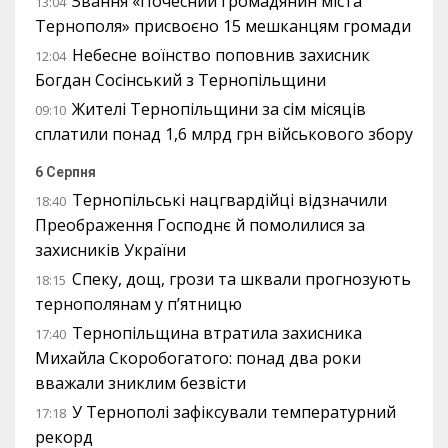
Звання «Почесний громадянин міста
13:04
Тернополя» присвоєно 15 мешканцям громади
Небесне воїнство поповнив захисник
12:04
Богдан Сосінський з Тернопільщини
Жителі Тернопільщини за сім місяців
09:10
сплатили понад 1,6 млрд грн військового збору
6 Серпня
Тернопільські нацгвардійці відзначили
18:40
Преображення Господнє й помолилися за
захисників України
Спеку, дощ, грози та шквали прогнозують
18:15
тернополянам у п’ятницю
Тернопільщина втратила захисника
17:40
Михайла Скоробогатого: понад два роки
вважали зниклим безвісти
У Тернополі зафіксували температурний
17:18
рекорд