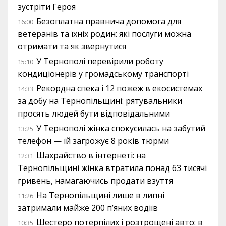
зустріти Героя
Безоплатна правнича допомога для
16:00
ветеранів та їхніх родин: які послуги можна
отримати та як звернутися
У Тернополі перевірили роботу
15:10
кондиціонерів у громадському транспорті
Рекордна спека і 12 пожеж в екосистемах
14:33
за добу на Тернопільщині: рятувальники
просять людей бути відповідальними
У Тернополі жінка спокусилась на забутий
13:25
телефон — їй загрожує 8 років тюрми
Шахрайство в інтернеті: на
12:31
Тернопільщині жінка втратила понад 63 тисячі
гривень, намагаючись продати взуття
На Тернопільщині лише в липні
11:26
затримали майже 200 п’яних водіїв
Шестеро потерпілих і розтрощені авто: в
10:35