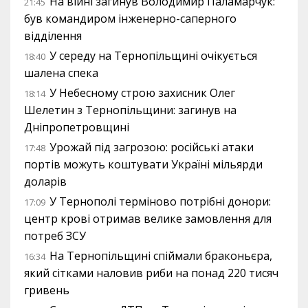
На війні загинув Володимир Паламарчук:
21:45
був командиром інженерно-саперного
відділення
У середу на Тернопільщині очікується
18:40
шалена спека
У Небесному строю захисник Олег
18:14
Шелетин з Тернопільщини: загинув на
Дніпропетровщині
Урожай під загрозою: російські атаки
17:48
портів можуть коштувати Україні мільярди
доларів
У Тернополі терміново потрібні донори:
17:09
центр крові отримав велике замовлення для
потреб ЗСУ
На Тернопільщині спіймали браконьєра,
16:34
який сітками наловив риби на понад 220 тисяч
гривень