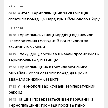
7 Серпня
Жителі Тернопільщини за сім місяців
09:10
сплатили понад 1,6 млрд грн військового збору
6 Серпня
Тернопільські нацгвардійці відзначили
18:40
Преображення Господнє й помолилися за
захисників України
Спеку, дощ, грози та шквали прогнозують
18:15
тернополянам у п’ятницю
Тернопільщина втратила захисника
17:40
Михайла Скоробогатого: понад два роки
вважали зниклим безвісти
У Тернополі зафіксували температурний
17:18
рекорд
На щиті повертається Іван Карабаник з
16:48
Тернопільщини: громада просить гідно