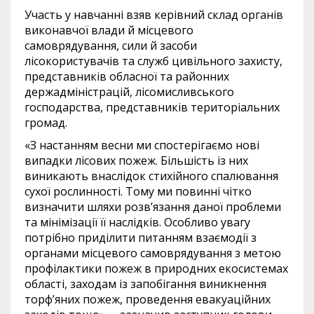
Участь у навчанні взяв керівний склад органів
виконавчої влади й місцевого
самоврядування, сили й засоби
лісокористувачів та служб цивільного захисту,
представників обласної та районних
держадміністрацій, лісомисливського
господарства, представників територіальних
громад.
«З настанням весни ми спостерігаємо нові
випадки лісових пожеж. Більшість із них
виникають внаслідок стихійного спалювання
сухої рослинності. Тому ми повинні чітко
визначити шляхи розв’язання даної проблеми
та мінімізації її наслідків. Особливо увагу
потрібно приділити питанням взаємодії з
органами місцевого самоврядування з метою
профілактики пожеж в природних екосистемах
області, заходам із запобігання виникнення
торф’яних пожеж, проведення евакуаційних