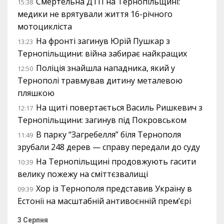
Смертельна ДТП на Тернопільщині:
15:38
медики не врятували життя 16-річного
мотоцикліста
На фронті загинув Юрій Пушкар з
13:23
Тернопільщини: війна забирає найкращих
Поліція знайшла нападника, який у
12:50
Тернополі травмував дитину металевою
пляшкою
На щиті повертається Василь Ришкевич з
12:17
Тернопільщини: загинув під Покровськом
В парку “Загребелля” біля Тернополя
11:49
зрубали 248 дерев — справу передали до суду
На Тернопільщині продовжують гасити
10:39
велику пожежу на сміттєзвалищі
Хор із Тернополя представив Україну в
09:39
Естонії на масштабній антивоєнній прем’єрі
3 Серпня