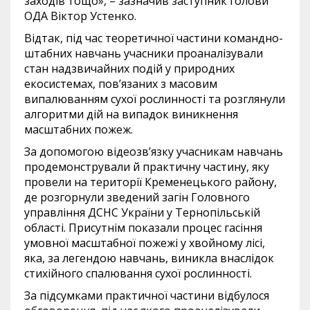
заходів тощо», – зазначив заступник голови
ОДА Віктор Устенко.
Відтак, під час теоретичної частини командно-
штабних навчань учасники проаналізували
стан надзвичайних подій у природних
екосистемах, пов’язаних з масовим
випалюванням сухої рослинності та розглянули
алгоритми дій на випадок виникнення
масштабних пожеж.
За допомогою відеозв’язку учасникам навчань
продемонстрували й практичну частину, яку
провели на території Кременецького району,
де розгорнули зведений загін Головного
управління ДСНС України у Тернопільській
області. Присутнім показали процес гасіння
умовної масштабної пожежі у хвойному лісі,
яка, за легендою навчань, виникла внаслідок
стихійного спалювання сухої рослинності.
За підсумками практичної частини відбулося