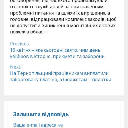
обговорення, під час якого проаналізували
готовність служб до дій за призначенням,
проблемні питання та шляхи їх вирішення, а
головне, відпрацювали комплекс заходів, щоб
не допустити виникнення масштабних лісових
пожеж в області.
Previous:
Continue
16 квітня – яке сьогодні свято, чим день
увійшов в історію, прикмети та заборони
Reading
Next:
На Тернопільщині працівникам виплатили
заборговану платню, а бюджетам – податки
Залишити відповідь
Ваша e-mail адреса не