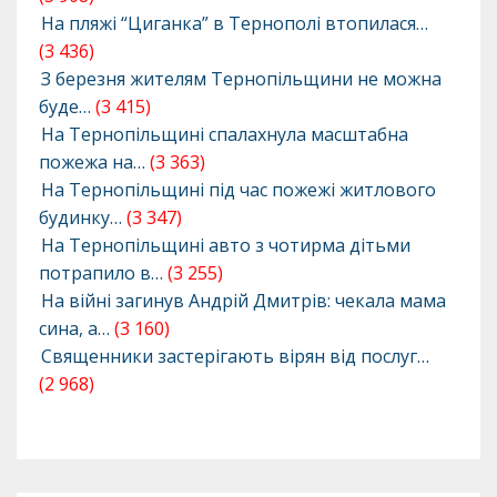
На пляжі “Циганка” в Тернополі втопилася…
(3 436)
З березня жителям Тернопільщини не можна
буде…
(3 415)
На Тернопільщині спалахнула масштабна
пожежа на…
(3 363)
На Тернопільщині під час пожежі житлового
будинку…
(3 347)
На Тернопільщині авто з чотирма дітьми
потрапило в…
(3 255)
На війні загинув Андрій Дмитрів: чекала мама
сина, а…
(3 160)
Священники застерігають вірян від послуг…
(2 968)