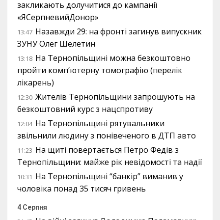
закликають долучитися до кампанії
«ЯСерпневийДонор»
Назавжди 29: на фронті загинув випускник
13:47
ЗУНУ Олег Шелетин
На Тернопільщині можна безкоштовно
13:18
пройти комп’ютерну томографію (перелік
лікарень)
Жителів Тернопільщини запрошують на
12:30
безкоштовний курс з нацспротиву
На Тернопільщині рятувальники
12:04
звільнили людину з понівеченого в ДТП авто
На щиті повертається Петро Федів з
11:23
Тернопільщини: майже рік невідомості та надії
На Тернопільщині “банкір” виманив у
10:31
чоловіка понад 35 тисяч гривень
4 Серпня