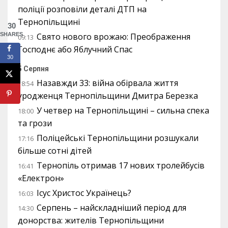
поліції розповіли деталі ДТП на
Тернопільщині
30
Свято нового врожаю: Преображення
SHARES
09:13
Господнє або Яблучний Спас
30
5 Серпня
Назавжди 33: війна обірвала життя
18:54
уродженця Тернопільщини Дмитра Березка
У четвер на Тернопільщині – сильна спека
18:00
та грози
Поліцейські Тернопільщини розшукали
17:16
більше сотні дітей
Тернопіль отримав 17 нових тролейбусів
16:41
«Електрон»
Ісус Христос Українець?
16:03
Серпень – найскладніший період для
14:30
донорства: жителів Тернопільщини