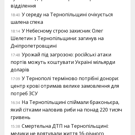
відділення
У середу на Тернопільщині очікується
18:40
шалена спека
У Небесному строю захисник Олег
18:14
Шелетин з Тернопільщини: загинув на
Дніпропетровщині
Урожай під загрозою: російські атаки
17:48
портів можуть коштувати Україні мільярди
доларів
У Тернополі терміново потрібні донори:
17:09
центр крові отримав велике замовлення для
потреб ЗСУ
На Тернопільщині спіймали браконьєра,
16:34
який сітками наловив риби на понад 220 тисяч
гривень
Смертельна ДТП на Тернопільщині:
15:38
медики не врятували життя 16-річного