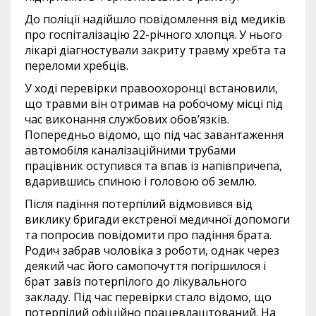
До поліції надійшло повідомлення від медиків
про госпіталізацію 22-річного хлопця. У нього
лікарі діагностували закриту травму хребта та
переломи хребців.
У ході перевірки правоохоронці встановили,
що травми він отримав на робочому місці під
час виконання службових обов’язків.
Попередньо відомо, що під час завантаження
автомобіля каналізаційними трубами
працівник оступився та впав із напівпричепа,
вдарившись спиною і головою об землю.
Після падіння потерпілий відмовився від
виклику бригади екстреної медичної допомоги
та попросив повідомити про падіння брата.
Родич забрав чоловіка з роботи, однак через
деякий час його самопочуття погіршилося і
брат завіз потерпілого до лікувального
закладу. Під час перевірки стало відомо, що
потерпілий офіційно працевлаштований. На