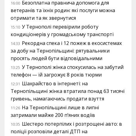
Безоплатна правнича допомога для
16:00
ветеранів та їхніх родин: які послуги можна
отримати та як звернутися
У Тернополі перевірили роботу
15:10
кондиціонерів у громадському транспорті
Рекордна спека і 12 пожеж в екосистемах
14:33
за добу на Тернопільщині: рятувальники
просять людей бути відповідальними
У Тернополі жінка спокусилась на забутий
13:25
телефон — їй загрожує 8 років тюрми
Шахрайство в інтернеті: на
12:31
Тернопільщині жінка втратила понад 63 тисячі
гривень, намагаючись продати взуття
На Тернопільщині лише в липні
11:26
затримали майже 200 п’яних водіїв
Шестеро потерпілих і розтрощені авто: в
10:35
поліції розповіли деталі ДТП на