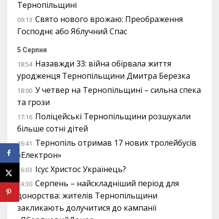
Тернопільщині
Свято нового врожаю: Преображення
09:13
Господнє або Яблучний Спас
5 Серпня
Назавжди 33: війна обірвала життя
18:54
уродженця Тернопільщини Дмитра Березка
У четвер на Тернопільщині – сильна спека
18:00
та грози
Поліцейські Тернопільщини розшукали
17:16
більше сотні дітей
Тернопіль отримав 17 нових тролейбусів
16:41
«Електрон»
Ісус Христос Українець?
16:03
Серпень – найскладніший період для
14:30
донорства: жителів Тернопільщини
закликають долучитися до кампанії