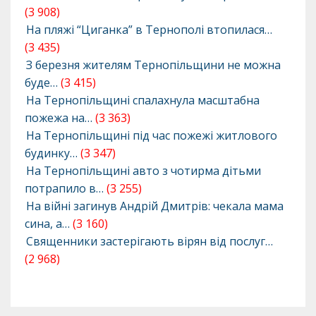
(3 908)
На пляжі “Циганка” в Тернополі втопилася…
(3 435)
З березня жителям Тернопільщини не можна
буде…
(3 415)
На Тернопільщині спалахнула масштабна
пожежа на…
(3 363)
На Тернопільщині під час пожежі житлового
будинку…
(3 347)
На Тернопільщині авто з чотирма дітьми
потрапило в…
(3 255)
На війні загинув Андрій Дмитрів: чекала мама
сина, а…
(3 160)
Священники застерігають вірян від послуг…
(2 968)