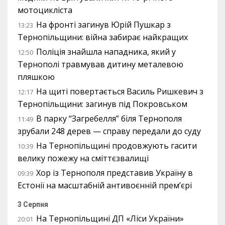
мотоцикліста
На фронті загинув Юрій Пушкар з
13:23
Тернопільщини: війна забирає найкращих
Поліція знайшла нападника, який у
12:50
Тернополі травмував дитину металевою
пляшкою
На щиті повертається Василь Ришкевич з
12:17
Тернопільщини: загинув під Покровськом
В парку “Загребелля” біля Тернополя
11:49
зрубали 248 дерев — справу передали до суду
На Тернопільщині продовжують гасити
10:39
велику пожежу на сміттєзвалищі
Хор із Тернополя представив Україну в
09:39
Естонії на масштабній антивоєнній прем’єрі
3 Серпня
На Тернопільщині ДП «Ліси України»
20:01