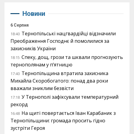
Новини
6 Серпня
Тернопільські нацгвардійці відзначили
18:40
Преображення Господнє й помолилися за
захисників України
Спеку, дощ, грози та шквали прогнозують
18:15
тернополянам у п’ятницю
Тернопільщина втратила захисника
17:40
Михайла Скоробогатого: понад два роки
вважали зниклим безвісти
У Тернополі зафіксували температурний
17:18
рекорд
На щиті повертається Іван Карабаник з
16:48
Тернопільщини: громада просить гідно
зустріти Героя