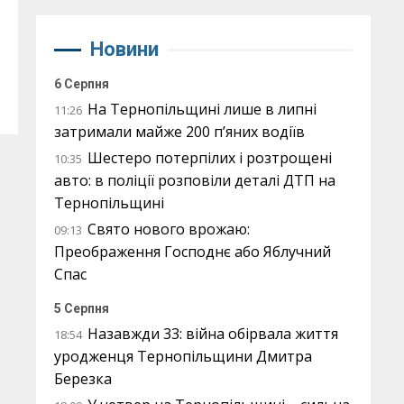
Новини
6 Серпня
На Тернопільщині лише в липні
11:26
затримали майже 200 п’яних водіїв
Шестеро потерпілих і розтрощені
10:35
авто: в поліції розповіли деталі ДТП на
Тернопільщині
Свято нового врожаю:
09:13
Преображення Господнє або Яблучний
Спас
5 Серпня
Назавжди 33: війна обірвала життя
18:54
уродженця Тернопільщини Дмитра
Березка