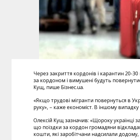
Через закриття кордонів і карантин 20-30 
за кордоном і вимушені будуть повернутис
Кущ, пише Бізнес.ua.
«Якщо трудові мігранти повернуться в Украї
руку», – каже економіст. В іншому випадку
Олексій Кущ зазначив: «Щороку українці 
що поїздки за кордон громадяни відкладают
кошти, які заробітчани надсилали додому,