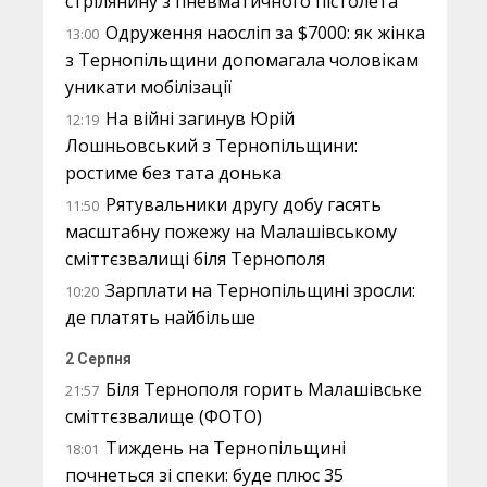
стрілянину з пневматичного пістолета
Одруження наосліп за $7000: як жінка
13:00
з Тернопільщини допомагала чоловікам
уникати мобілізації
На війні загинув Юрій
12:19
Лошньовський з Тернопільщини:
ростиме без тата донька
Рятувальники другу добу гасять
11:50
масштабну пожежу на Малашівському
сміттєзвалищі біля Тернополя
Зарплати на Тернопільщині зросли:
10:20
де платять найбільше
2 Серпня
Біля Тернополя горить Малашівське
21:57
сміттєзвалище (ФОТО)
Тиждень на Тернопільщині
18:01
почнеться зі спеки: буде плюс 35