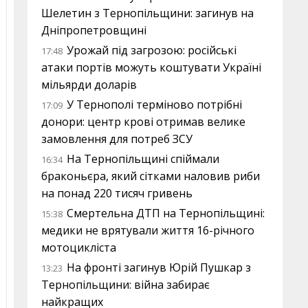
Шелетин з Тернопільщини: загинув на
Дніпропетровщині
Урожай під загрозою: російські
17:48
атаки портів можуть коштувати Україні
мільярди доларів
У Тернополі терміново потрібні
17:09
донори: центр крові отримав велике
замовлення для потреб ЗСУ
На Тернопільщині спіймали
16:34
браконьєра, який сітками наловив риби
на понад 220 тисяч гривень
Смертельна ДТП на Тернопільщині:
15:38
медики не врятували життя 16-річного
мотоцикліста
На фронті загинув Юрій Пушкар з
13:23
Тернопільщини: війна забирає
найкращих