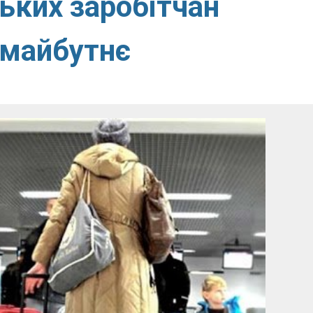
ьких заробітчан
 майбутнє