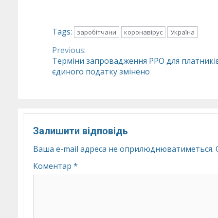
Tags:
заробітчани
коронавірус
Україна
Previous:
Continue
Терміни запровадження РРО для платникі
єдиного податку змінено
Reading
Залишити відповідь
Ваша e-mail адреса не оприлюднюватиметься.
Коментар
*