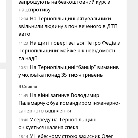
запрошують на безкоштовний курс з
нацспротиву
На Тернопільщині рятувальники
12:04
звільнили людину з понівеченого в ДТП
авто
На щиті повертається Петро Федів з
11:23
Тернопільщини: майже рік невідомості
та надії
На Тернопільщині “банкір” виманив
10:31
у чоловіка понад 35 тисяч гривень
4 Серпня
На війні загинув Володимир
21:45
Паламарчук: був командиром інженерно-
саперного відділення
У середу на Тернопільщині
18:40
очікується шалена спека
У Небесному строю захисник Олег
18:14