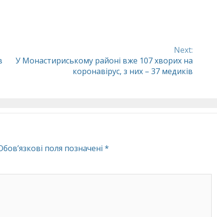
Next:
в
У Монастириському районі вже 107 хворих на
коронавірус, з них – 37 медиків
Обов’язкові поля позначені
*