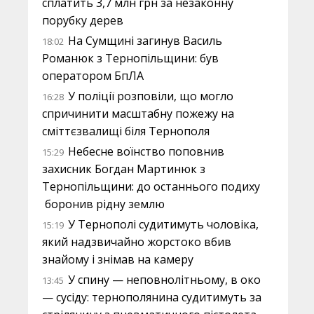
сплатить 3,7 млн грн за незаконну
порубку дерев
На Сумщині загинув Василь
18:02
Романюк з Тернопільщини: був
оператором БпЛА
У поліції розповіли, що могло
16:28
спричинити масштабну пожежу на
сміттєзвалищі біля Тернополя
Небесне воїнство поповнив
15:29
захисник Богдан Мартинюк з
Тернопільщини: до останнього подиху
боронив рідну землю
У Тернополі судитимуть чоловіка,
15:19
який надзвичайно жорстоко вбив
знайому і знімав на камеру
У спину — неповнолітньому, в око
13:45
— сусіду: тернополянина судитимуть за