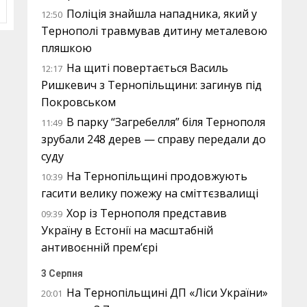
Поліція знайшла нападника, який у
12:50
Тернополі травмував дитину металевою
пляшкою
На щиті повертається Василь
12:17
Ришкевич з Тернопільщини: загинув під
Покровськом
В парку “Загребелля” біля Тернополя
11:49
зрубали 248 дерев — справу передали до
суду
На Тернопільщині продовжують
10:39
гасити велику пожежу на сміттєзвалищі
Хор із Тернополя представив
09:39
Україну в Естонії на масштабній
антивоєнній прем’єрі
3 Серпня
На Тернопільщині ДП «Ліси України»
20:01