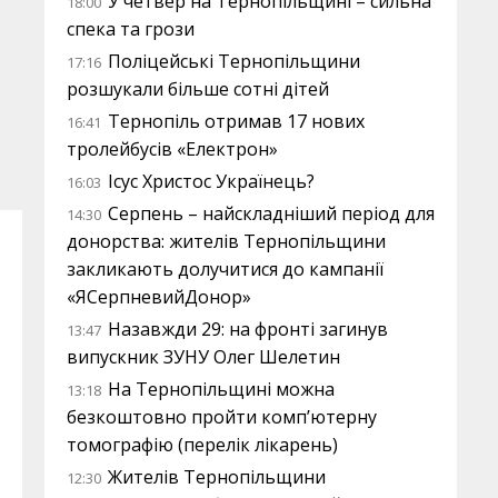
У четвер на Тернопільщині – сильна
18:00
спека та грози
Поліцейські Тернопільщини
17:16
розшукали більше сотні дітей
Тернопіль отримав 17 нових
16:41
тролейбусів «Електрон»
Ісус Христос Українець?
16:03
Серпень – найскладніший період для
14:30
донорства: жителів Тернопільщини
закликають долучитися до кампанії
«ЯСерпневийДонор»
Назавжди 29: на фронті загинув
13:47
випускник ЗУНУ Олег Шелетин
На Тернопільщині можна
13:18
безкоштовно пройти комп’ютерну
томографію (перелік лікарень)
Жителів Тернопільщини
12:30