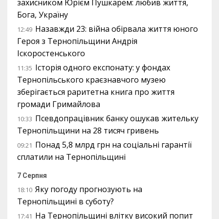
захисником Юрієм Пушкарем: любив життя,
Бога, Україну
Назавжди 23: війна обірвала життя юного
12:49
Героя з Тернопільщини Андрія
Іскоростенського
Історія одного експонату: у фондах
11:35
Тернопільського краєзнавчого музею
зберігається раритетна книга про життя
громади Гримайлова
Псевдопрацівник банку ошукав жительку
10:33
Тернопільщини на 28 тисяч гривень
Понад 5,8 млрд грн на соціальні гарантії
09:21
сплатили на Тернопільщині
7 Серпня
Яку погоду прогнозують на
18:10
Тернопільщині в суботу?
На Тернопільщині влітку високий попит
17:41