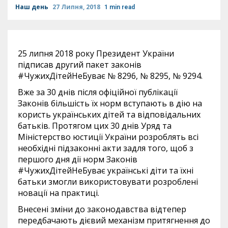
Наш день
27 Липня, 2018
1 min read
25 липня 2018 року Президент України
підписав другий пакет законів
#ЧужихДітейНеБуває № 8296, № 8295, № 9294.
Вже за 30 днів після офіційної публікації
Законів більшість їх норм вступають в дію на
користь українських дітей та відповідальних
батьків. Протягом цих 30 днів Уряд та
Міністерство юстиції України розроблять всі
необхідні підзаконні акти задля того, щоб з
першого дня дії норм Законів
#ЧужихДітейНеБуває українські діти та їхні
батьки змогли використовувати розроблені
новації на практиці.
Внесені зміни до законодавства відтепер
передбачають дієвий механізм притягнення до