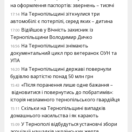
на оформлення паспортів: звернень – тисячі
На Тернопільщині зіткнулися три
17:14
автомобілі: є потерпілі, серед яких – дитина
Відійшов у Вічність захисник із
17:00
Тернопільщини Володимир Дичко
На Тернопільщині знімають
16:56
документальний цикл про ветеранок ОУН та
УПА
На Тернопільщині державі повернули
16:20
будівлю вартістю понад 50 млн грн
«Після поранення лише одне бажання –
15:43
відновитися і повернутись до побратимів»:
історія незламного тернопільського гвардійця
Скільки на Тернопільщині випадків
15:11
домашнього насильства і як карають
У Тернополі відбудуться установчі збори
15:09
асоціації нащадків українських жертв