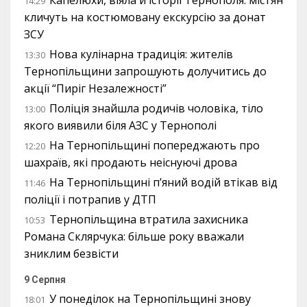
Капелюхи, віяла й історії Тернополя: містян
14:29
кличуть на костюмовану екскурсію за донат
ЗСУ
Нова кулінарна традиція: жителів
13:30
Тернопільщини запрошують долучитись до
акції “Пиріг Незалежності”
Поліція знайшла родичів чоловіка, тіло
13:00
якого виявили біля АЗС у Тернополі
На Тернопільщині попереджають про
12:20
шахраїв, які продають неіснуючі дрова
На Тернопільщині п’яний водій втікав від
11:46
поліції і потрапив у ДТП
Тернопільщина втратила захисника
10:53
Романа Склярчука: більше року вважали
зниклим безвісти
9 Серпня
У понеділок на Тернопільщині знову
18:01