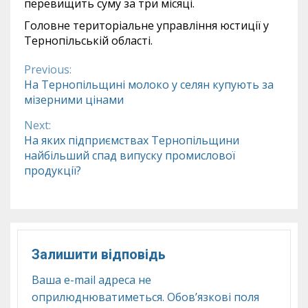
перевищить суму за три місяці.
Головне територіальне управління юстиції у
Тернопільській області.
Previous:
Continue
На Тернопільщині молоко у селян купують за
мізерними цінами
Reading
Next:
На яких підприємствах Тернопільщини
найбільший спад випуску промислової
продукції?
Залишити відповідь
Ваша e-mail адреса не
оприлюднюватиметься.
Обов’язкові поля