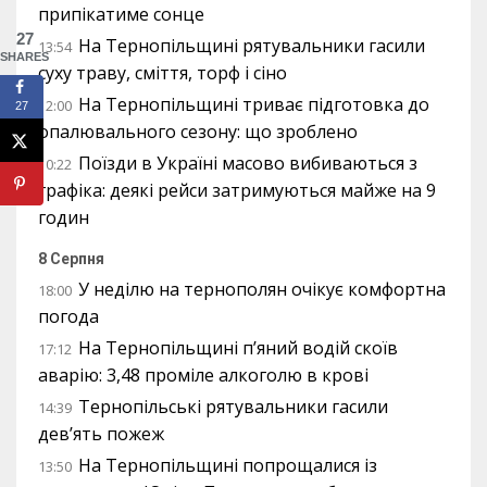
припікатиме сонце
27
На Тернопільщині рятувальники гасили
13:54
SHARES
суху траву, сміття, торф і сіно
На Тернопільщині триває підготовка до
12:00
27
опалювального сезону: що зроблено
Поїзди в Україні масово вибиваються з
10:22
графіка: деякі рейси затримуються майже на 9
годин
8 Серпня
У неділю на тернополян очікує комфортна
18:00
погода
На Тернопільщині п’яний водій скоїв
17:12
аварію: 3,48 проміле алкоголю в крові
Тернопільські рятувальники гасили
14:39
дев’ять пожеж
На Тернопільщині попрощалися із
13:50