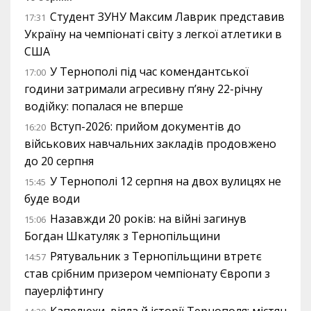
Студент ЗУНУ Максим Лаврик представив
17:31
Україну на чемпіонаті світу з легкої атлетики в
США
У Тернополі під час комендантської
17:00
години затримали агресивну п’яну 22-річну
водійку: попалася не вперше
Вступ-2026: прийом документів до
16:20
військових навчальних закладів продовжено
до 20 серпня
У Тернополі 12 серпня на двох вулицях не
15:45
буде води
Назавжди 20 років: на війні загинув
15:06
Богдан Шкатуляк з Тернопільщини
Рятувальник з Тернопільщини втретє
14:57
став срібним призером чемпіонату Європи з
пауерліфтингу