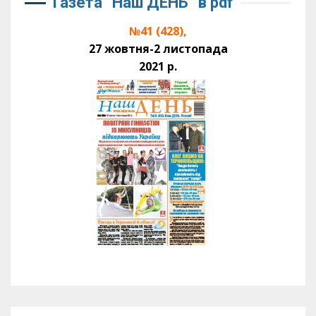
Газета “Наш ДЕНЬ” в pdf
№41 (428),
27 жовтня-2 листопада
2021 р.