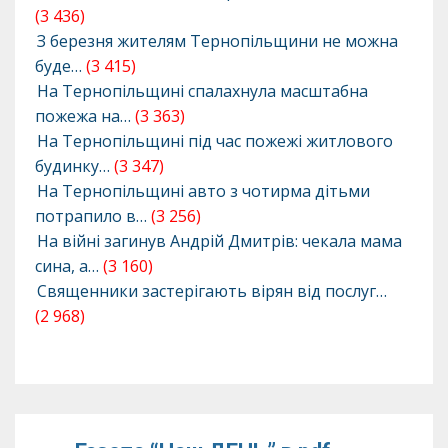
(3 436)
З березня жителям Тернопільщини не можна
буде…
(3 415)
На Тернопільщині спалахнула масштабна
пожежа на…
(3 363)
На Тернопільщині під час пожежі житлового
будинку…
(3 347)
На Тернопільщині авто з чотирма дітьми
потрапило в…
(3 256)
На війні загинув Андрій Дмитрів: чекала мама
сина, а…
(3 160)
Священники застерігають вірян від послуг…
(2 968)