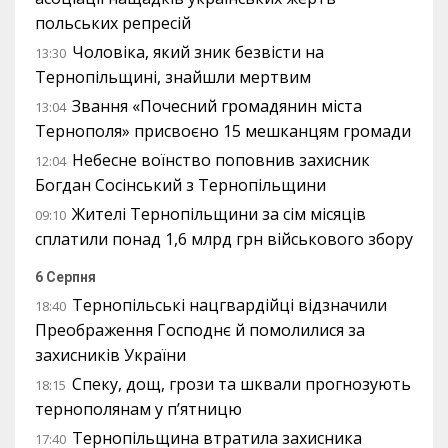
польських репресій
Чоловіка, який зник безвісти на
13:30
Тернопільщині, знайшли мертвим
Звання «Почесний громадянин міста
13:04
Тернополя» присвоєно 15 мешканцям громади
Небесне воїнство поповнив захисник
12:04
Богдан Сосінський з Тернопільщини
Жителі Тернопільщини за сім місяців
09:10
сплатили понад 1,6 млрд грн військового збору
6 Серпня
Тернопільські нацгвардійці відзначили
18:40
Преображення Господнє й помолилися за
захисників України
Спеку, дощ, грози та шквали прогнозують
18:15
тернополянам у п’ятницю
Тернопільщина втратила захисника
17:40