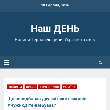
Skip
10 Серпня, 2026
to
content
Наш ДЕНЬ
Новини Тернопільщини, України та світу
Primary
Menu
НОВИНИ
ПРАВО
ТЕРНОПІЛЛЯ
УКРАЇНА
Що передбачає другий пакет законів
#ЧужихДітейНеБуває?