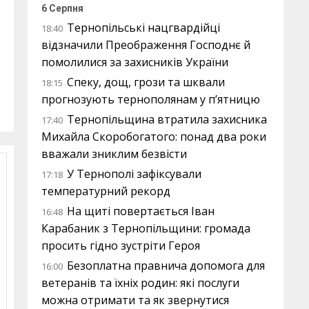
6 Серпня
Тернопільські нацгвардійці
18:40
відзначили Преображення Господнє й
помолилися за захисників України
Спеку, дощ, грози та шквали
18:15
прогнозують тернополянам у п’ятницю
Тернопільщина втратила захисника
17:40
Михайла Скоробогатого: понад два роки
вважали зниклим безвісти
У Тернополі зафіксували
17:18
температурний рекорд
На щиті повертається Іван
16:48
Карабаник з Тернопільщини: громада
просить гідно зустріти Героя
Безоплатна правнича допомога для
16:00
ветеранів та їхніх родин: які послуги
можна отримати та як звернутися