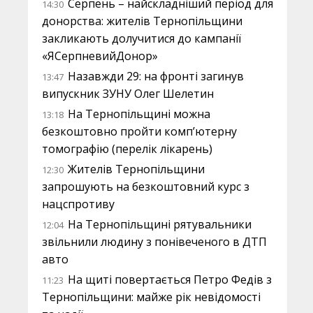
Серпень – найскладніший період для
14:30
донорства: жителів Тернопільщини
закликають долучитися до кампанії
«ЯСерпневийДонор»
Назавжди 29: на фронті загинув
13:47
випускник ЗУНУ Олег Шелетин
На Тернопільщині можна
13:18
безкоштовно пройти комп’ютерну
томографію (перелік лікарень)
Жителів Тернопільщини
12:30
запрошують на безкоштовний курс з
нацспротиву
На Тернопільщині рятувальники
12:04
звільнили людину з понівеченого в ДТП
авто
На щиті повертається Петро Федів з
11:23
Тернопільщини: майже рік невідомості