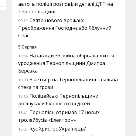
авто: в поліції розповіли деталі ДТП на
Тернопільщині
Свято нового врожаю:
09:13
Преображення Господнє або Яблучний
Спас
5 Серпня
Назавжди 33: війна обірвала життя
18:54
уродженця Тернопільщини Дмитра
Березка
У четвер на Тернопільщині – сильна
18:00
спека та грози
Поліцейські Тернопільщини
17:16
розшукали більше сотні дітей
Тернопіль отримав 17 нових
16:41
тролейбусів «Електрон»
Ісус Христос Українець?
16:03