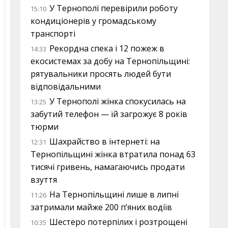
У Тернополі перевірили роботу
15:10
кондиціонерів у громадському
транспорті
Рекордна спека і 12 пожеж в
14:33
екосистемах за добу на Тернопільщині:
рятувальники просять людей бути
відповідальними
У Тернополі жінка спокусилась на
13:25
забутий телефон — їй загрожує 8 років
тюрми
Шахрайство в інтернеті: на
12:31
Тернопільщині жінка втратила понад 63
тисячі гривень, намагаючись продати
взуття
На Тернопільщині лише в липні
11:26
затримали майже 200 п’яних водіїв
Шестеро потерпілих і розтрощені
10:35