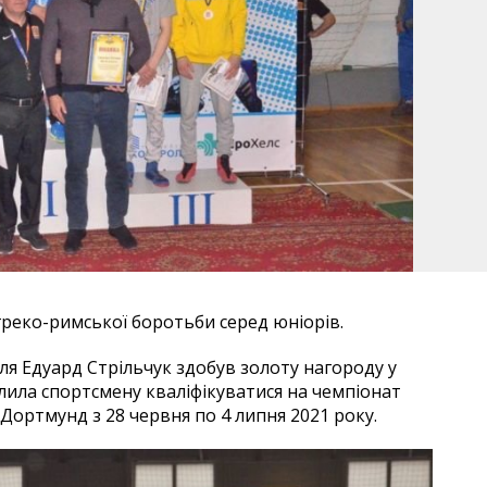
греко-римської боротьби серед юніорів.
я Едуард Стрільчук здобув золоту нагороду у
олила спортсмену кваліфікуватися на чемпіонат
 Дортмунд з 28 червня по 4 липня 2021 року.