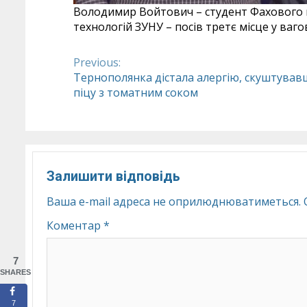
Володимир Войтович – студент Фахового 
технологій ЗУНУ – посів третє місце у вагов
Previous:
Continue
Тернополянка дістала алергію, скуштував
піцу з томатним соком
Reading
Залишити відповідь
Ваша e-mail адреса не оприлюднюватиметься.
Коментар
*
7
SHARES
7