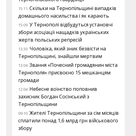
Скільки на Тернопільщині випадків
15:11
домашнього насильства і як карають
У Тернополі відбудуться установчі
15:09
збори асоціації нащадків українських
жертв польських репресій
Чоловіка, який зник безвісти на
13:30
Тернопільщині, знайшли мертвим
Звання «Почесний громадянин міста
13:04
Тернополя» присвоєно 15 мешканцям
громади
Небесне воїнство поповнив
12:04
захисник Богдан Сосінський з
Тернопільщини
Жителі Тернопільщини за сім місяців
09:10
сплатили понад 1,6 млрд грн військового
збору