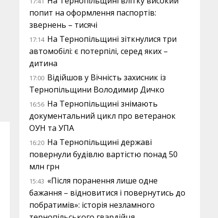
На Тернопільщині влітку високий
17:41
попит на оформлення паспортів:
звернень – тисячі
На Тернопільщині зіткнулися три
17:14
автомобілі: є потерпілі, серед яких –
дитина
Відійшов у Вічність захисник із
17:00
Тернопільщини Володимир Дичко
На Тернопільщині знімають
16:56
документальний цикл про ветеранок
ОУН та УПА
На Тернопільщині державі
16:20
повернули будівлю вартістю понад 50
млн грн
«Після поранення лише одне
15:43
бажання – відновитися і повернутись до
побратимів»: історія незламного
тернопільського гвардійця