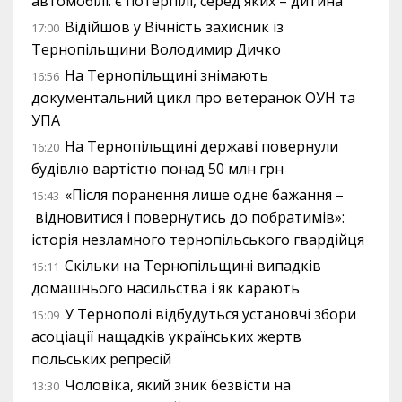
автомобілі: є потерпілі, серед яких – дитина
Відійшов у Вічність захисник із
17:00
Тернопільщини Володимир Дичко
На Тернопільщині знімають
16:56
документальний цикл про ветеранок ОУН та
УПА
На Тернопільщині державі повернули
16:20
будівлю вартістю понад 50 млн грн
«Після поранення лише одне бажання –
15:43
відновитися і повернутись до побратимів»:
історія незламного тернопільського гвардійця
Скільки на Тернопільщині випадків
15:11
домашнього насильства і як карають
У Тернополі відбудуться установчі збори
15:09
асоціації нащадків українських жертв
польських репресій
Чоловіка, який зник безвісти на
13:30