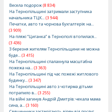
Весела подорож
(8 834)
На Тернопільщині затримали заступника
начальника ТЦК…
(3 944)
Печатки, авто та чорнова бухгалтерія: на…
(3 909)
На пляжі “Циганка” в Тернополі втопилася…
(3 436)
З березня жителям Тернопільщини не можна
буде…
(3 415)
На Тернопільщині спалахнула масштабна
пожежа на…
(3 363)
На Тернопільщині під час пожежі житлового
будинку…
(3 347)
На Тернопільщині авто з чотирма дітьми
потрапило в…
(3 255)
На війні загинув Андрій Дмитрів: чекала мама
сина, а…
(3 160)
Священники застерігають вірян від послуг…