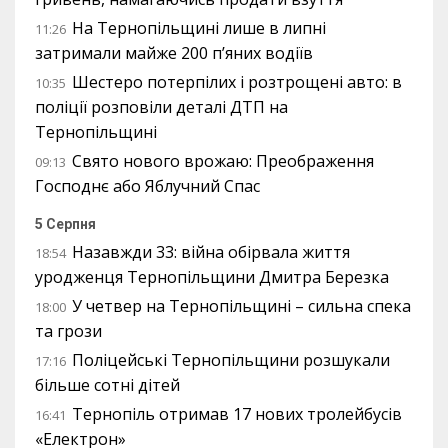
На Тернопільщині лише в липні
11:26
затримали майже 200 п’яних водіїв
Шестеро потерпілих і розтрощені авто: в
10:35
поліції розповіли деталі ДТП на
Тернопільщині
Свято нового врожаю: Преображення
09:13
Господнє або Яблучний Спас
5 Серпня
Назавжди 33: війна обірвала життя
18:54
уродженця Тернопільщини Дмитра Березка
У четвер на Тернопільщині – сильна спека
18:00
та грози
Поліцейські Тернопільщини розшукали
17:16
більше сотні дітей
Тернопіль отримав 17 нових тролейбусів
16:41
«Електрон»