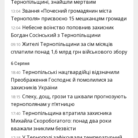
Тернопільщині, знайшли мертвим
Звання «Почесний громадянин міста
13:04
Тернополя» присвоєно 15 мешканцям громади
Небесне воїнство поповнив захисник
12:04
Богдан Сосінський з Тернопільщини
Жителі Тернопільщини за сім місяців
09:10
сплатили понад 1,6 млрд грн військового збору
6 Серпня
Тернопільські нацгвардійці відзначили
18:40
Преображення Господнє й помолилися за
захисників України
Спеку, дощ, грози та шквали прогнозують
18:15
тернополянам у п’ятницю
Тернопільщина втратила захисника
17:40
Михайла Скоробогатого: понад два роки
вважали зниклим безвісти
У Тернополі зафіксували температурний
17:18