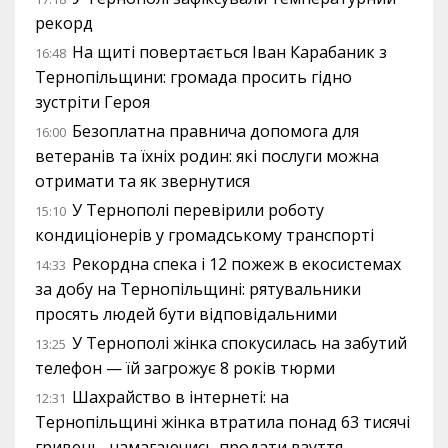
рекорд
На щиті повертається Іван Карабаник з
16:48
Тернопільщини: громада просить гідно
зустріти Героя
Безоплатна правнича допомога для
16:00
ветеранів та їхніх родин: які послуги можна
отримати та як звернутися
У Тернополі перевірили роботу
15:10
кондиціонерів у громадському транспорті
Рекордна спека і 12 пожеж в екосистемах
14:33
за добу на Тернопільщині: рятувальники
просять людей бути відповідальними
У Тернополі жінка спокусилась на забутий
13:25
телефон — їй загрожує 8 років тюрми
Шахрайство в інтернеті: на
12:31
Тернопільщині жінка втратила понад 63 тисячі
гривень, намагаючись продати взуття