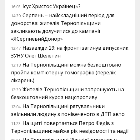
Ісус Христос Українець?
16:03
Серпень – найскладніший період для
14:30
донорства: жителів Тернопільщини
закликають долучитися до кампанії
«ЯСерпневийДонор»
Назавжди 29: на фронті загинув випускник
13:47
ЗУНУ Олег Шелетин
На Тернопільщині можна безкоштовно
13:18
пройти комп’ютерну томографію (перелік
лікарень)
Жителів Тернопільщини запрошують на
12:30
безкоштовний курс з нацспротиву
На Тернопільщині рятувальники
12:04
звільнили людину з понівеченого в ДТП авто
На щиті повертається Петро Федів з
11:23
Тернопільщини: майже рік невідомості та надії