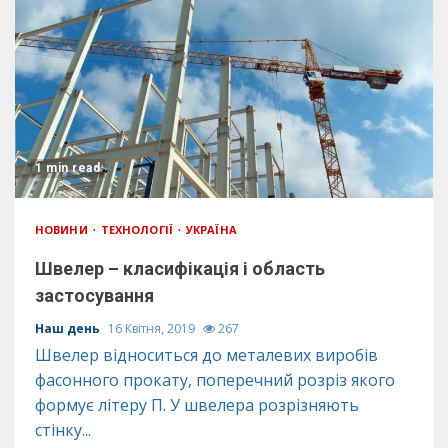
1 min read
НОВИНИ
ТЕХНОЛОГІЇ
УКРАЇНА
Швелер – класифікація і область
застосування
Наш день
16 Квітня, 2019
267
Швелер відноситься до металевих виробів
фасонного прокату, поперечний розріз якого
формує літеру П. У швелера розрізняють
стінку...