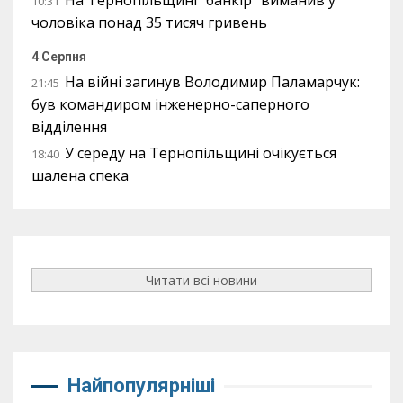
На Тернопільщині “банкір” виманив у
10:31
чоловіка понад 35 тисяч гривень
4 Серпня
На війні загинув Володимир Паламарчук:
21:45
був командиром інженерно-саперного
відділення
У середу на Тернопільщині очікується
18:40
шалена спека
Читати всі новини
Найпопулярніші