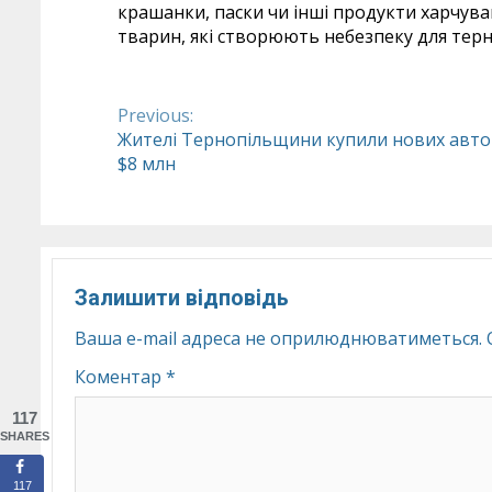
крашанки, паски чи інші продукти харчу
тварин, які створюють небезпеку для тер
Previous:
Continue
Жителі Тернопільщини купили нових авто
$8 млн
Reading
Залишити відповідь
Ваша e-mail адреса не оприлюднюватиметься.
Коментар
*
117
SHARES
117