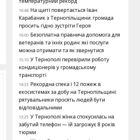
температурний рекорд
На щиті повертається Іван
16:48
Карабаник з Тернопільщини: громада
просить гідно зустріти Героя
Безоплатна правнича допомога для
16:00
ветеранів та їхніх родин: які послуги
можна отримати та як звернутися
У Тернополі перевірили роботу
15:10
кондиціонерів у громадському
транспорті
Рекордна спека і 12 пожеж в
14:33
екосистемах за добу на Тернопільщині:
рятувальники просять людей бути
відповідальними
У Тернополі жінка спокусилась на
13:25
забутий телефон — їй загрожує 8 років
тюрми