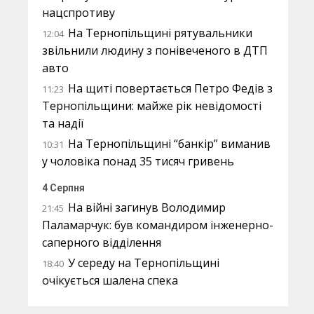
нацспротиву
На Тернопільщині рятувальники
12:04
звільнили людину з понівеченого в ДТП
авто
На щиті повертається Петро Федів з
11:23
Тернопільщини: майже рік невідомості
та надії
На Тернопільщині “банкір” виманив
10:31
у чоловіка понад 35 тисяч гривень
4 Серпня
На війні загинув Володимир
21:45
Паламарчук: був командиром інженерно-
саперного відділення
У середу на Тернопільщині
18:40
очікується шалена спека