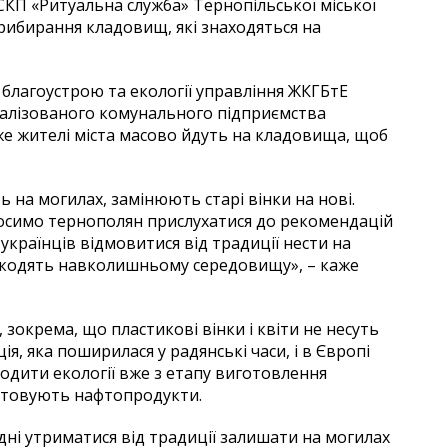
СКП «Ритуальна служба» Тернопільської міської
ибирання кладовищ, які знаходяться на
 благоустрою та екології управління ЖКГБтЕ
іалізованого комунального підприємства
же жителі міста масово йдуть на кладовища, щоб
на могилах, замінюють старі вінки на нові.
росимо тернополян прислухатися до рекомендацій
українців відмовитися від традиції нести на
 шкодять навколишньому середовищу», – каже
зокрема, що пластикові вінки і квіти не несуть
я, яка поширилася у радянські часи, і в Європі
одити екології вже з етапу виготовлення
истовують нафтопродукти.
ні утриматися від традиції залишати на могилах