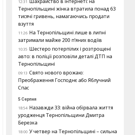
Шахрайство в інтернеті: на
12:31
Тернопільщині жінка втратила понад 63
тисячі гривень, намагаючись продати
взуття
На Тернопільщині лише в липні
11:26
затримали майже 200 п’яних водіїв
Шестеро потерпілих і розтрощені
10:35
авто: в поліції розповіли деталі ДТП на
Тернопільщині
Свято нового врожаю:
09:13
Преображення Господнє або Яблучний
Спас
5 Серпня
Назавжди 33: війна обірвала життя
18:54
уродженця Тернопільщини Дмитра
Березка
У четвер на Тернопільщині – сильна
18:00