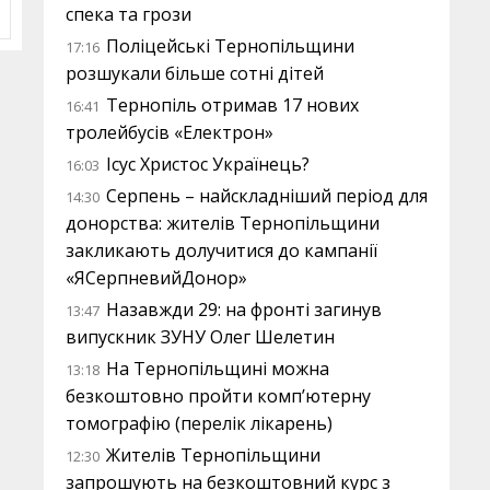
спека та грози
Поліцейські Тернопільщини
17:16
розшукали більше сотні дітей
Тернопіль отримав 17 нових
16:41
тролейбусів «Електрон»
Ісус Христос Українець?
16:03
Серпень – найскладніший період для
14:30
донорства: жителів Тернопільщини
закликають долучитися до кампанії
«ЯСерпневийДонор»
Назавжди 29: на фронті загинув
13:47
випускник ЗУНУ Олег Шелетин
На Тернопільщині можна
13:18
безкоштовно пройти комп’ютерну
томографію (перелік лікарень)
Жителів Тернопільщини
12:30
запрошують на безкоштовний курс з