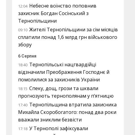
Небесне воїнство поповнив
12:04
захисник Богдан Сосінський з
Тернопільщини
Жителі Тернопільщини за сім місяців
09:10
сплатили понад 1,6 млрд грн військового
збору
6 Серпня
Тернопільські нацгвардійці
18:40
відзначили Преображення Господнє й
помолилися за захисників України
Спеку, дощ, грози та шквали
18:15
прогнозують тернополянам у п’ятницю
Тернопільщина втратила захисника
17:40
Михайла Скоробогатого: понад два роки
вважали зниклим безвісти
У Тернополі зафіксували
17:18