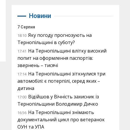
Новини
7 Серпня
Яку погоду прогнозують на
18:10
Тернопільщині в суботу?
На Тернопільщині влітку високий
17:41
попит на оформлення паспортів:
звернень – тисячі
На Тернопільщині зіткнулися три
17:14
автомобілі: є потерпілі, серед яких –
дитина
Відійшов у Вічність захисник із
17:00
Тернопільщини Володимир Дичко
На Тернопільщині знімають
16:56
документальний цикл про ветеранок
ОУН та УПА