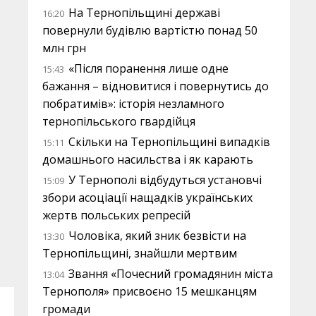
На Тернопільщині державі
16:20
повернули будівлю вартістю понад 50
млн грн
«Після поранення лише одне
15:43
бажання – відновитися і повернутись до
побратимів»: історія незламного
тернопільського гвардійця
Скільки на Тернопільщині випадків
15:11
домашнього насильства і як карають
У Тернополі відбудуться установчі
15:09
збори асоціації нащадків українських
жертв польських репресій
Чоловіка, який зник безвісти на
13:30
Тернопільщині, знайшли мертвим
Звання «Почесний громадянин міста
13:04
Тернополя» присвоєно 15 мешканцям
громади