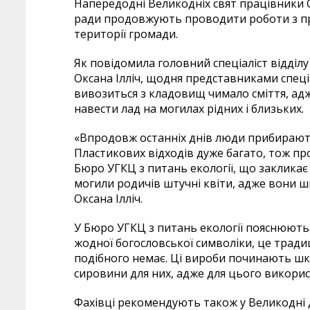
Напередодні Великодніх свят працівники 
ради продовжують проводити роботи з пр
території громади.
Як повідомила головний спеціаліст відділу
Оксана Ілліч, щодня представниками спец
вивозиться з кладовищ чимало сміття, ад
навести лад на могилах рідних і близьких.
«Впродовж останніх днів люди прибирають 
Пластикових відходів дуже багато, тож п
Бюро УГКЦ з питань екології, що закликає 
могили родичів штучні квіти, адже вони
Оксана Ілліч.
У Бюро УГКЦ з питань екології пояснюють, 
жодної богословської символіки, це традиці
подібного немає. Ці вироби починають шк
сировини для них, адже для цього викор
Фахівці рекомендують також у Великодні д