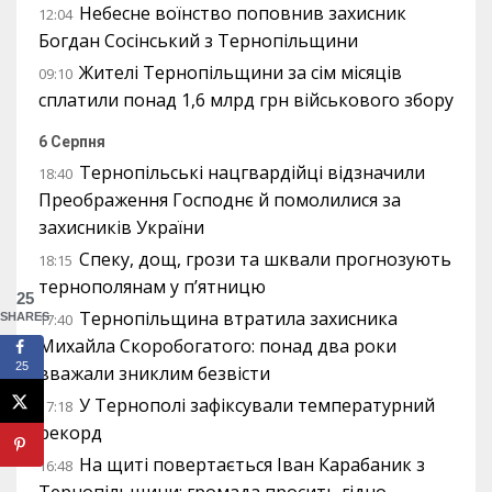
Небесне воїнство поповнив захисник
12:04
Богдан Сосінський з Тернопільщини
Жителі Тернопільщини за сім місяців
09:10
сплатили понад 1,6 млрд грн військового збору
6 Серпня
Тернопільські нацгвардійці відзначили
18:40
Преображення Господнє й помолилися за
захисників України
Спеку, дощ, грози та шквали прогнозують
18:15
тернополянам у п’ятницю
25
Тернопільщина втратила захисника
SHARES
17:40
Михайла Скоробогатого: понад два роки
25
вважали зниклим безвісти
У Тернополі зафіксували температурний
17:18
рекорд
На щиті повертається Іван Карабаник з
16:48