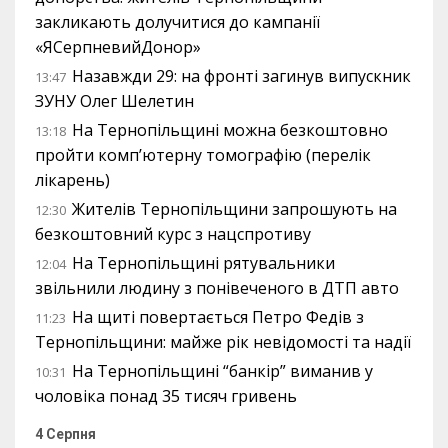
закликають долучитися до кампанії
«ЯСерпневийДонор»
Назавжди 29: на фронті загинув випускник
13:47
ЗУНУ Олег Шелетин
На Тернопільщині можна безкоштовно
13:18
пройти комп’ютерну томографію (перелік
лікарень)
Жителів Тернопільщини запрошують на
12:30
безкоштовний курс з нацспротиву
На Тернопільщині рятувальники
12:04
звільнили людину з понівеченого в ДТП авто
На щиті повертається Петро Федів з
11:23
Тернопільщини: майже рік невідомості та надії
На Тернопільщині “банкір” виманив у
10:31
чоловіка понад 35 тисяч гривень
4 Серпня