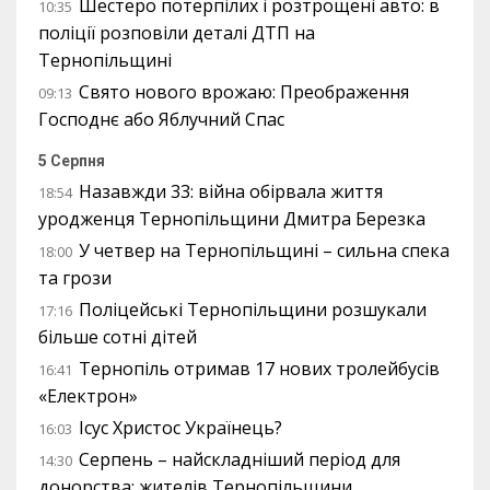
Шестеро потерпілих і розтрощені авто: в
10:35
поліції розповіли деталі ДТП на
Тернопільщині
Свято нового врожаю: Преображення
09:13
Господнє або Яблучний Спас
5 Серпня
Назавжди 33: війна обірвала життя
18:54
уродженця Тернопільщини Дмитра Березка
У четвер на Тернопільщині – сильна спека
18:00
та грози
Поліцейські Тернопільщини розшукали
17:16
більше сотні дітей
Тернопіль отримав 17 нових тролейбусів
16:41
«Електрон»
Ісус Христос Українець?
16:03
Серпень – найскладніший період для
14:30
донорства: жителів Тернопільщини