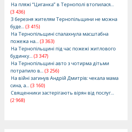
На пляжі “Циганка” в Тернополі втопилася…
(3 436)
З березня жителям Тернопільщини не можна
буде…
(3 415)
На Тернопільщині спалахнула масштабна
пожежа на…
(3 363)
На Тернопільщині під час пожежі житлового
будинку…
(3 347)
На Тернопільщині авто з чотирма дітьми
потрапило в…
(3 256)
На війні загинув Андрій Дмитрів: чекала мама
сина, а…
(3 160)
Священники застерігають вірян від послуг…
(2 968)