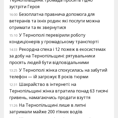
Тернопільщини: громада просить гідно
зустріти Героя
Безоплатна правнича допомога для
16:00
ветеранів та їхніх родин: які послуги можна
отримати та як звернутися
У Тернополі перевірили роботу
15:10
кондиціонерів у громадському транспорті
Рекордна спека і 12 пожеж в екосистемах
14:33
за добу на Тернопільщині: рятувальники
просять людей бути відповідальними
У Тернополі жінка спокусилась на забутий
13:25
телефон — їй загрожує 8 років тюрми
Шахрайство в інтернеті: на
12:31
Тернопільщині жінка втратила понад 63 тисячі
гривень, намагаючись продати взуття
На Тернопільщині лише в липні
11:26
затримали майже 200 п’яних водіїв