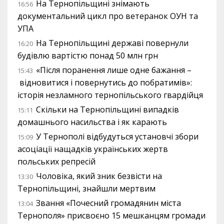
На Тернопільщині знімають
16:56
документальний цикл про ветеранок ОУН та
УПА
На Тернопільщині державі повернули
16:20
будівлю вартістю понад 50 млн грн
«Після поранення лише одне бажання –
15:43
відновитися і повернутись до побратимів»:
історія незламного тернопільського гвардійця
Скільки на Тернопільщині випадків
15:11
домашнього насильства і як карають
У Тернополі відбудуться установчі збори
15:09
асоціації нащадків українських жертв
польських репресій
Чоловіка, який зник безвісти на
13:30
Тернопільщині, знайшли мертвим
Звання «Почесний громадянин міста
13:04
Тернополя» присвоєно 15 мешканцям громади