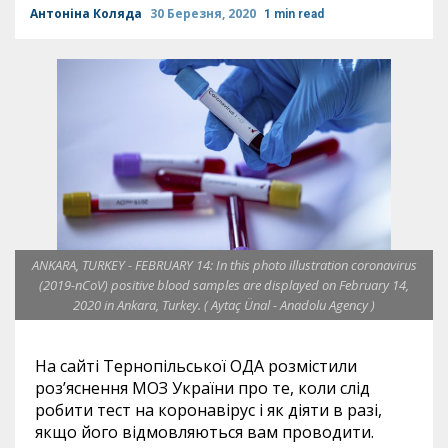
Антоніна Коляда
30 Березня, 2020
1 min read
ANKARA, TURKEY - FEBRUARY 14: In this photo illustration coronavirus
(2019-nCoV) positive blood samples are displayed on February 14,
2020 in Ankara, Turkey. ( Aytaç Ünal - Anadolu Agency )
На сайті Тернопільської ОДА розмістили
роз’яснення МОЗ України про те, коли слід
робити тест на коронавірус і як діяти в разі,
якщо його відмовляються вам проводити.