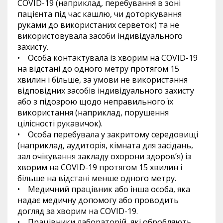
COVID-19 (наприклад, перебування в зоні
пацієнта під час кашлю, чи доторкування
руками до використаних серветок) та не
використовувала засоби індивідуального
захисту.
• Особа контактувала із хворим на COVID-19
на відстані до одного метру протягом 15
хвилин і більше, за умови не використання
відповідних засобів індивідуального захисту
або з підозрою щодо неправильного їх
використання (наприклад, порушення
цілісності рукавичок).
• Особа перебувала у закритому середовищі
(наприклад, аудиторія, кімната для засідань,
зал очікування закладу охорони здоров’я) із
хворим на COVID-19 протягом 15 хвилин і
більше на відстані менше одного метру.
• Медичний працівник або інша особа, яка
надає медичну допомогу або проводить
догляд за хворим на COVID-19.
• Працівники лабораторій, які обробляють