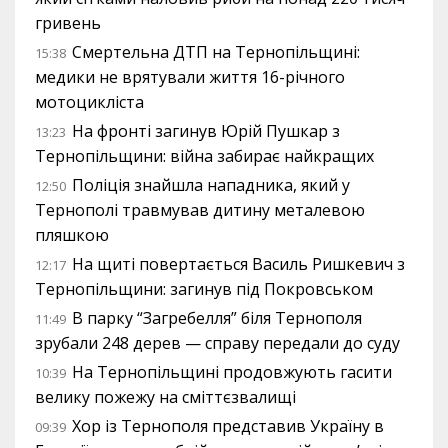
гривень
Смертельна ДТП на Тернопільщині:
15:38
медики не врятували життя 16-річного
мотоцикліста
На фронті загинув Юрій Пушкар з
13:23
Тернопільщини: війна забирає найкращих
Поліція знайшла нападника, який у
12:50
Тернополі травмував дитину металевою
пляшкою
На щиті повертається Василь Ришкевич з
12:17
Тернопільщини: загинув під Покровськом
В парку “Загребелля” біля Тернополя
11:49
зрубали 248 дерев — справу передали до суду
На Тернопільщині продовжують гасити
10:39
велику пожежу на сміттєзвалищі
Хор із Тернополя представив Україну в
09:39