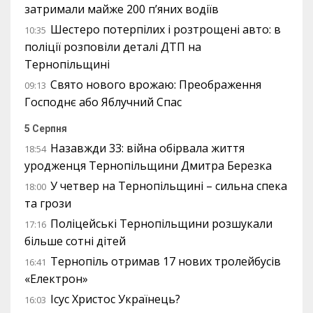
затримали майже 200 п’яних водіїв
Шестеро потерпілих і розтрощені авто: в
10:35
поліції розповіли деталі ДТП на
Тернопільщині
Свято нового врожаю: Преображення
09:13
Господнє або Яблучний Спас
5 Серпня
Назавжди 33: війна обірвала життя
18:54
уродженця Тернопільщини Дмитра Березка
У четвер на Тернопільщині – сильна спека
18:00
та грози
Поліцейські Тернопільщини розшукали
17:16
більше сотні дітей
Тернопіль отримав 17 нових тролейбусів
16:41
«Електрон»
Ісус Христос Українець?
16:03