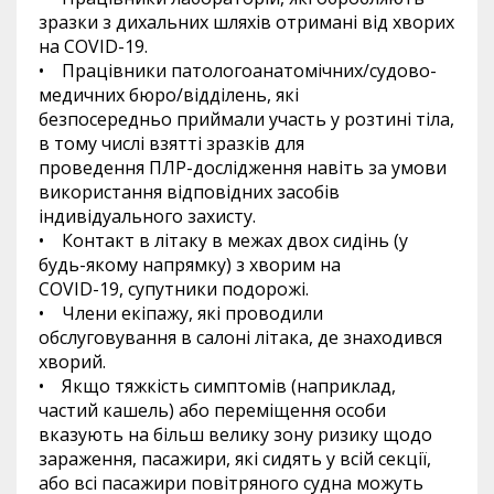
зразки з дихальних шляхів отримані від хворих
на COVID-19.
• Працівники патологоанатомічних/судово-
медичних бюро/відділень, які
безпосередньо приймали участь у розтині тіла,
в тому числі взятті зразків для
проведення ПЛР-дослідження навіть за умови
використання відповідних засобів
індивідуального захисту.
• Контакт в літаку в межах двох сидінь (у
будь-якому напрямку) з хворим на
COVID-19, супутники подорожі.
• Члени екіпажу, які проводили
обслуговування в салоні літака, де знаходився
хворий.
• Якщо тяжкість симптомів (наприклад,
частий кашель) або переміщення особи
вказують на більш велику зону ризику щодо
зараження, пасажири, які сидять у всій секції,
або всі пасажири повітряного судна можуть