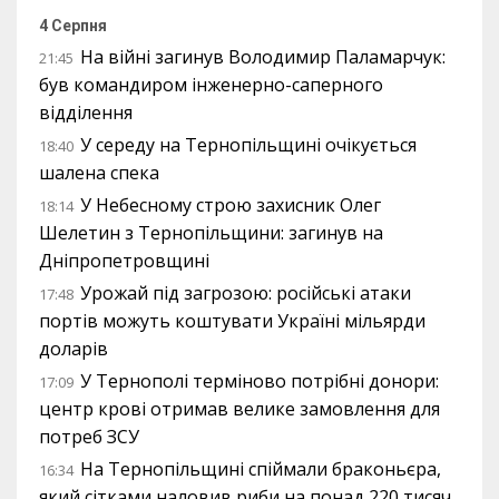
4 Серпня
На війні загинув Володимир Паламарчук:
21:45
був командиром інженерно-саперного
відділення
У середу на Тернопільщині очікується
18:40
шалена спека
У Небесному строю захисник Олег
18:14
Шелетин з Тернопільщини: загинув на
Дніпропетровщині
Урожай під загрозою: російські атаки
17:48
портів можуть коштувати Україні мільярди
доларів
У Тернополі терміново потрібні донори:
17:09
центр крові отримав велике замовлення для
потреб ЗСУ
На Тернопільщині спіймали браконьєра,
16:34
який сітками наловив риби на понад 220 тисяч