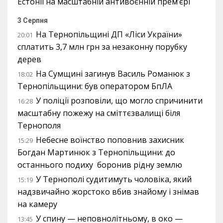
Естонії на масштабній антивоєнній прем’єрі
3 Серпня
На Тернопільщині ДП «Ліси України»
20:01
сплатить 3,7 млн грн за незаконну порубку
дерев
На Сумщині загинув Василь Романюк з
18:02
Тернопільщини: був оператором БпЛА
У поліції розповіли, що могло спричинити
16:28
масштабну пожежу на сміттєзвалищі біля
Тернополя
Небесне воїнство поповнив захисник
15:29
Богдан Мартинюк з Тернопільщини: до
останнього подиху боронив рідну землю
У Тернополі судитимуть чоловіка, який
15:19
надзвичайно жорстоко вбив знайому і знімав
на камеру
У спину — неповнолітньому, в око —
13:45