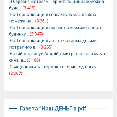
З березня жителям Тернопільщини не можна
буде…
(3 415)
На Тернопільщині спалахнула масштабна
пожежа на…
(3 361)
На Тернопільщині під час пожежі житлового
будинку…
(3 347)
На Тернопільщині авто з чотирма дітьми
потрапило в…
(3 255)
На війні загинув Андрій Дмитрів: чекала мама
сина, а…
(3 160)
Священники застерігають вірян від послуг…
(2 967)
Газета “Наш ДЕНЬ” в pdf