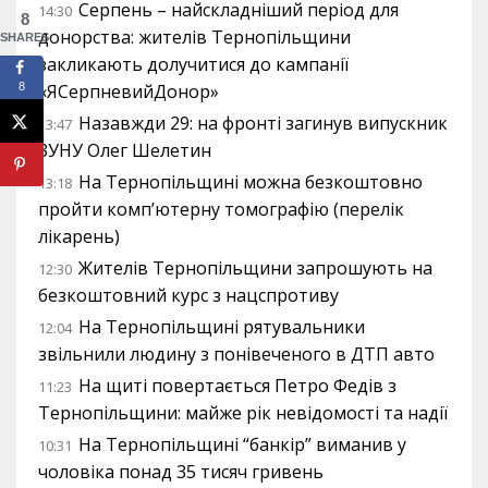
Серпень – найскладніший період для
14:30
8
донорства: жителів Тернопільщини
SHARES
закликають долучитися до кампанії
8
«ЯСерпневийДонор»
Назавжди 29: на фронті загинув випускник
13:47
ЗУНУ Олег Шелетин
На Тернопільщині можна безкоштовно
13:18
пройти комп’ютерну томографію (перелік
лікарень)
Жителів Тернопільщини запрошують на
12:30
безкоштовний курс з нацспротиву
На Тернопільщині рятувальники
12:04
звільнили людину з понівеченого в ДТП авто
На щиті повертається Петро Федів з
11:23
Тернопільщини: майже рік невідомості та надії
На Тернопільщині “банкір” виманив у
10:31
чоловіка понад 35 тисяч гривень