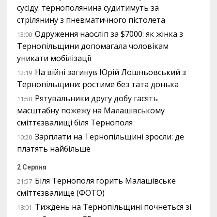
сусіду: тернополянина судитимуть за
стрілянину з пневматичного пістолета
Одруження наосліп за $7000: як жінка з
13:00
Тернопільщини допомагала чоловікам
уникати мобілізації
На війні загинув Юрій Лошньовський з
12:19
Тернопільщини: ростиме без тата донька
Рятувальники другу добу гасять
11:50
масштабну пожежу на Малашівському
сміттєзвалищі біля Тернополя
Зарплати на Тернопільщині зросли: де
10:20
платять найбільше
2 Серпня
Біля Тернополя горить Малашівське
21:57
сміттєзвалище (ФОТО)
Тиждень на Тернопільщині почнеться зі
18:01