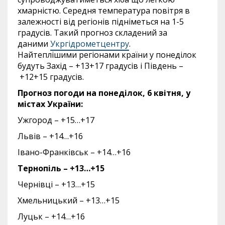
хмарністю. Середня температура повітря в
залежності від регіонів підніметься на 1-5
градусів.
Такий прогноз складений за
даними
Укргідрометцентру
.
Найтеплішими регіонами країни у понеділок
будуть Захід –
+13+17 градусів і Південь –
+12+15 градусів.
Прогноз погоди на понеділок, 6
квітня, у
містах України:
Ужгород – +15…+17
Львів – +14…+16
Івано-Франківськ – +14…+16
Тернопіль – +13…+15
Чернівці – +13…+15
Хмельницький – +13…+15
Луцьк – +14…+16