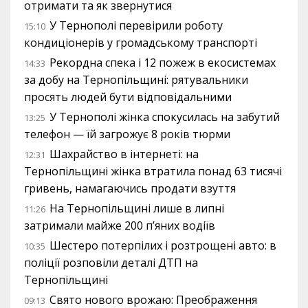
отримати та як звернутися
У Тернополі перевірили роботу
15:10
кондиціонерів у громадському транспорті
Рекордна спека і 12 пожеж в екосистемах
14:33
за добу на Тернопільщині: рятувальники
просять людей бути відповідальними
У Тернополі жінка спокусилась на забутий
13:25
телефон — їй загрожує 8 років тюрми
Шахрайство в інтернеті: на
12:31
Тернопільщині жінка втратила понад 63 тисячі
гривень, намагаючись продати взуття
На Тернопільщині лише в липні
11:26
затримали майже 200 п’яних водіїв
Шестеро потерпілих і розтрощені авто: в
10:35
поліції розповіли деталі ДТП на
Тернопільщині
Свято нового врожаю: Преображення
09:13