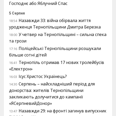
Господнє або Яблучний Спас
5 Серпня
Назавжди 33: війна обірвала життя
18:54
уродженця Тернопільщини Дмитра Березка
У четвер на Тернопільщині – сильна спека
18:00
та грози
Поліцейські Тернопільщини розшукали
17:16
більше сотні дітей
Тернопіль отримав 17 нових тролейбусів
16:41
«Електрон»
Ісус Христос Українець?
16:03
Серпень – найскладніший період для
14:30
донорства: жителів Тернопільщини
закликають долучитися до кампанії
«ЯСерпневийДонор»
Назавжди 29: на фронті загинув випускник
13:47