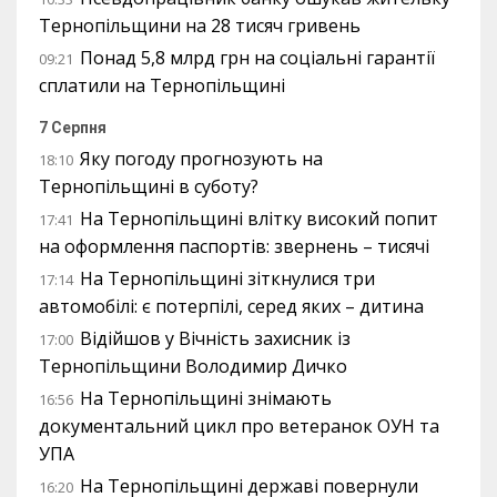
Тернопільщини на 28 тисяч гривень
Понад 5,8 млрд грн на соціальні гарантії
09:21
сплатили на Тернопільщині
7 Серпня
Яку погоду прогнозують на
18:10
Тернопільщині в суботу?
На Тернопільщині влітку високий попит
17:41
на оформлення паспортів: звернень – тисячі
На Тернопільщині зіткнулися три
17:14
автомобілі: є потерпілі, серед яких – дитина
Відійшов у Вічність захисник із
17:00
Тернопільщини Володимир Дичко
На Тернопільщині знімають
16:56
документальний цикл про ветеранок ОУН та
УПА
На Тернопільщині державі повернули
16:20