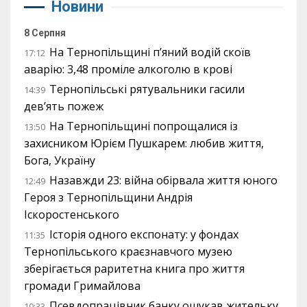
Новини
8 Серпня
На Тернопільщині п’яний водій скоїв
17:12
аварію: 3,48 проміле алкоголю в крові
Тернопільські рятувальники гасили
14:39
дев’ять пожеж
На Тернопільщині попрощалися із
13:50
захисником Юрієм Пушкарем: любив життя,
Бога, Україну
Назавжди 23: війна обірвала життя юного
12:49
Героя з Тернопільщини Андрія
Іскоростенського
Історія одного експонату: у фондах
11:35
Тернопільського краєзнавчого музею
зберігається раритетна книга про життя
громади Гримайлова
Псевдопрацівник банку ошукав жительку
10:33