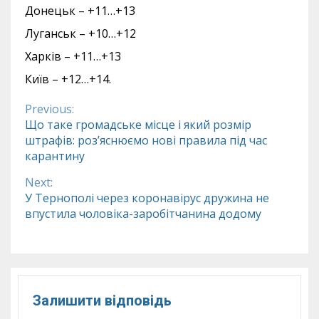
Донецьк – +11…+13
Луганськ – +10…+12
Харків – +11…+13
Київ – +12…+14.
Previous:
Continue
Що таке громадське місце і який розмір
штрафів: роз’яснюємо нові правила під час
Reading
карантину
Next:
У Тернополі через коронавірус дружина не
впустила чоловіка-заробітчанина додому
Залишити відповідь