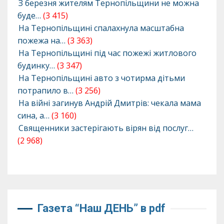
З березня жителям Тернопільщини не можна
буде…
(3 415)
На Тернопільщині спалахнула масштабна
пожежа на…
(3 363)
На Тернопільщині під час пожежі житлового
будинку…
(3 347)
На Тернопільщині авто з чотирма дітьми
потрапило в…
(3 256)
На війні загинув Андрій Дмитрів: чекала мама
сина, а…
(3 160)
Священники застерігають вірян від послуг…
(2 968)
Газета “Наш ДЕНЬ” в pdf