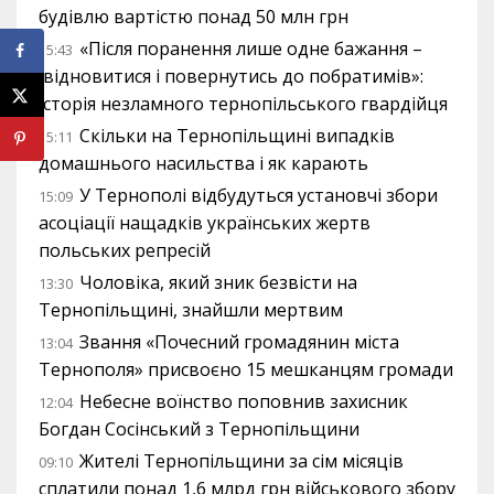
будівлю вартістю понад 50 млн грн
«Після поранення лише одне бажання –
15:43
відновитися і повернутись до побратимів»:
історія незламного тернопільського гвардійця
Скільки на Тернопільщині випадків
15:11
домашнього насильства і як карають
У Тернополі відбудуться установчі збори
15:09
асоціації нащадків українських жертв
польських репресій
Чоловіка, який зник безвісти на
13:30
Тернопільщині, знайшли мертвим
Звання «Почесний громадянин міста
13:04
Тернополя» присвоєно 15 мешканцям громади
Небесне воїнство поповнив захисник
12:04
Богдан Сосінський з Тернопільщини
Жителі Тернопільщини за сім місяців
09:10
сплатили понад 1,6 млрд грн військового збору