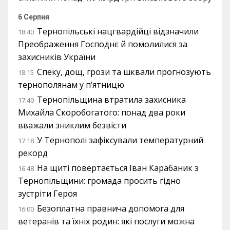
6 Серпня
Тернопільські нацгвардійці відзначили
18:40
Преображення Господнє й помолилися за
захисників України
Спеку, дощ, грози та шквали прогнозують
18:15
тернополянам у п’ятницю
Тернопільщина втратила захисника
17:40
Михайла Скоробогатого: понад два роки
вважали зниклим безвісти
У Тернополі зафіксували температурний
17:18
рекорд
На щиті повертається Іван Карабаник з
16:48
Тернопільщини: громада просить гідно
зустріти Героя
Безоплатна правнича допомога для
16:00
ветеранів та їхніх родин: які послуги можна