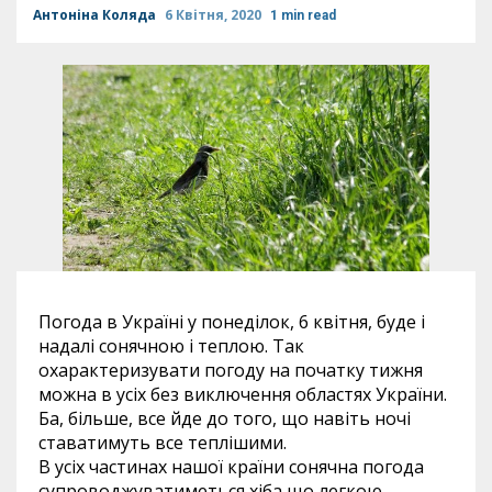
Антоніна Коляда
6 Квітня, 2020
1 min read
Погода в Україні у понеділок, 6 квітня, буде і
надалі сонячною і теплою. Так
охарактеризувати погоду на початку тижня
можна в усіх без виключення областях України.
Ба, більше, все йде до того, що навіть ночі
ставатимуть все теплішими.
В
усіх частинах нашої країни сонячна погода
супроводжуватиметься хіба що легкою