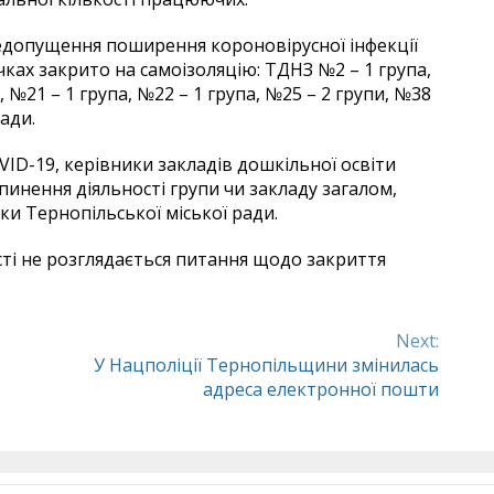
допущення поширення короновірусної інфекції
очках закрито на самоізоляцію: ТДНЗ №2 – 1 група,
, №21 – 1 група, №22 – 1 група, №25 – 2 групи, №38
ради.
OVID-19, керівники закладів дошкільної освіти
инення діяльності групи чи закладу загалом,
ки Тернопільської міської ради.
сті не розглядається питання щодо закриття
Next:
У Нацполіції Тернопільщини змінилась
адреса електронної пошти