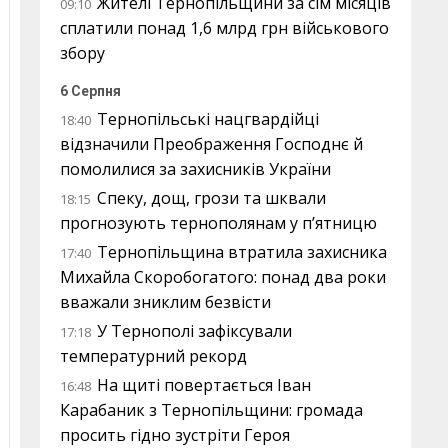
Жителі Тернопільщини за сім місяців
09:10
сплатили понад 1,6 млрд грн військового
збору
6 Серпня
Тернопільські нацгвардійці
18:40
відзначили Преображення Господнє й
помолилися за захисників України
Спеку, дощ, грози та шквали
18:15
прогнозують тернополянам у п’ятницю
Тернопільщина втратила захисника
17:40
Михайла Скоробогатого: понад два роки
вважали зниклим безвісти
У Тернополі зафіксували
17:18
температурний рекорд
На щиті повертається Іван
16:48
Карабаник з Тернопільщини: громада
просить гідно зустріти Героя