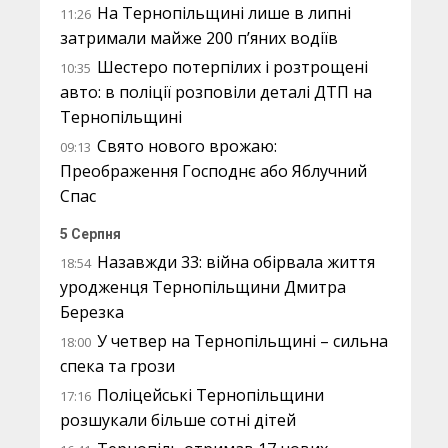
На Тернопільщині лише в липні
11:26
затримали майже 200 п’яних водіїв
Шестеро потерпілих і розтрощені
10:35
авто: в поліції розповіли деталі ДТП на
Тернопільщині
Свято нового врожаю:
09:13
Преображення Господнє або Яблучний
Спас
5 Серпня
Назавжди 33: війна обірвала життя
18:54
уродженця Тернопільщини Дмитра
Березка
У четвер на Тернопільщині – сильна
18:00
спека та грози
Поліцейські Тернопільщини
17:16
розшукали більше сотні дітей