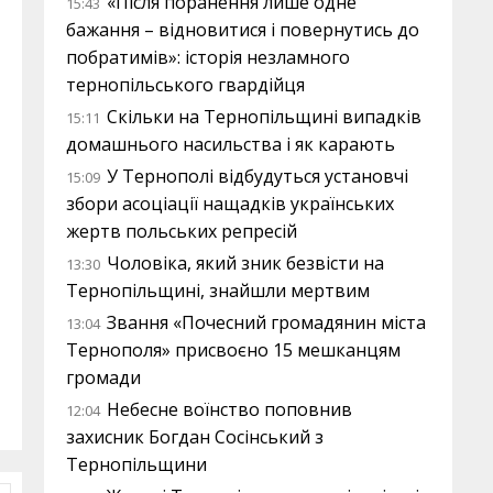
«Після поранення лише одне
15:43
бажання – відновитися і повернутись до
побратимів»: історія незламного
тернопільського гвардійця
Скільки на Тернопільщині випадків
15:11
домашнього насильства і як карають
У Тернополі відбудуться установчі
15:09
збори асоціації нащадків українських
жертв польських репресій
Чоловіка, який зник безвісти на
13:30
Тернопільщині, знайшли мертвим
Звання «Почесний громадянин міста
13:04
Тернополя» присвоєно 15 мешканцям
громади
Небесне воїнство поповнив
12:04
захисник Богдан Сосінський з
Тернопільщини