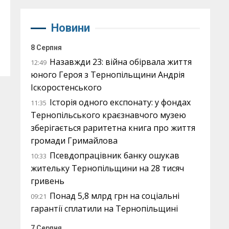
Новини
8 Серпня
Назавжди 23: війна обірвала життя
12:49
юного Героя з Тернопільщини Андрія
Іскоростенського
Історія одного експонату: у фондах
11:35
Тернопільського краєзнавчого музею
зберігається раритетна книга про життя
громади Гримайлова
Псевдопрацівник банку ошукав
10:33
жительку Тернопільщини на 28 тисяч
гривень
Понад 5,8 млрд грн на соціальні
09:21
гарантії сплатили на Тернопільщині
7 Серпня