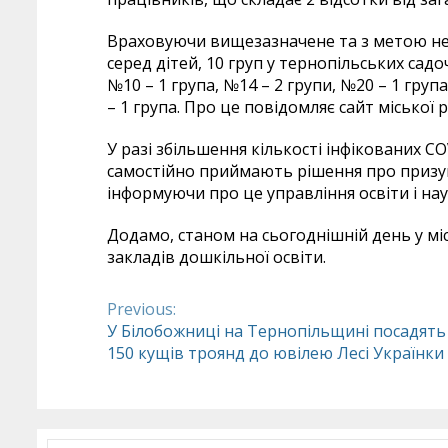
Враховуючи вищезазначене та з метою не
серед дітей, 10 груп у тернопільських сад
№10 – 1 група, №14 – 2 групи, №20 – 1 група
– 1 група. Про це повідомляє сайт міської 
У разі збільшення кількості інфікованих C
самостійно приймають рішення про призуп
інформуючи про це управління освіти і нау
Додамо, станом на сьогоднішній день у мі
закладів дошкільної освіти.
Previous:
Continue
У Білобожниці на Тернопільщині посадять
150 кущів троянд до ювілею Лесі Українки
Reading