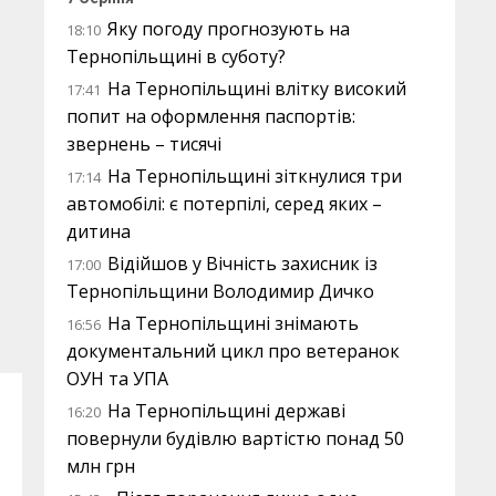
Яку погоду прогнозують на
18:10
Тернопільщині в суботу?
На Тернопільщині влітку високий
17:41
попит на оформлення паспортів:
звернень – тисячі
На Тернопільщині зіткнулися три
17:14
автомобілі: є потерпілі, серед яких –
дитина
Відійшов у Вічність захисник із
17:00
Тернопільщини Володимир Дичко
На Тернопільщині знімають
16:56
документальний цикл про ветеранок
ОУН та УПА
На Тернопільщині державі
16:20
повернули будівлю вартістю понад 50
млн грн