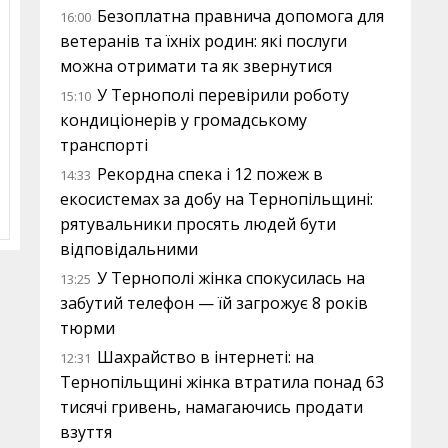
Безоплатна правнича допомога для
16:00
ветеранів та їхніх родин: які послуги
можна отримати та як звернутися
У Тернополі перевірили роботу
15:10
кондиціонерів у громадському
транспорті
Рекордна спека і 12 пожеж в
14:33
екосистемах за добу на Тернопільщині:
рятувальники просять людей бути
відповідальними
У Тернополі жінка спокусилась на
13:25
забутий телефон — їй загрожує 8 років
тюрми
Шахрайство в інтернеті: на
12:31
Тернопільщині жінка втратила понад 63
тисячі гривень, намагаючись продати
взуття