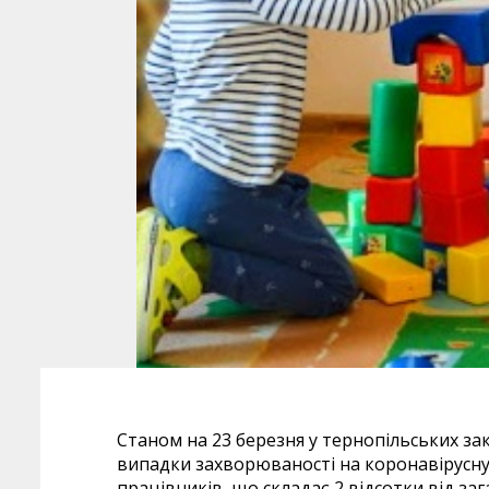
Станом на 23 березня у тернопільських за
випадки захворюваності на коронавірусну 
працівників, що складає 2 відсотки від за