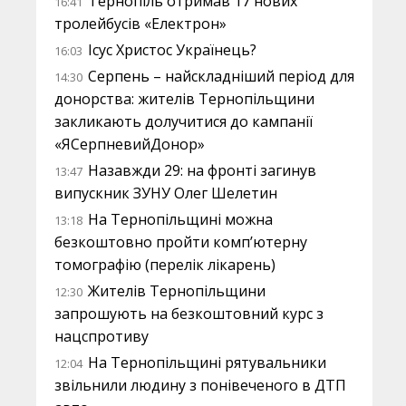
Тернопіль отримав 17 нових
16:41
тролейбусів «Електрон»
Ісус Христос Українець?
16:03
Серпень – найскладніший період для
14:30
донорства: жителів Тернопільщини
закликають долучитися до кампанії
«ЯСерпневийДонор»
Назавжди 29: на фронті загинув
13:47
випускник ЗУНУ Олег Шелетин
На Тернопільщині можна
13:18
безкоштовно пройти комп’ютерну
томографію (перелік лікарень)
Жителів Тернопільщини
12:30
запрошують на безкоштовний курс з
нацспротиву
На Тернопільщині рятувальники
12:04
звільнили людину з понівеченого в ДТП