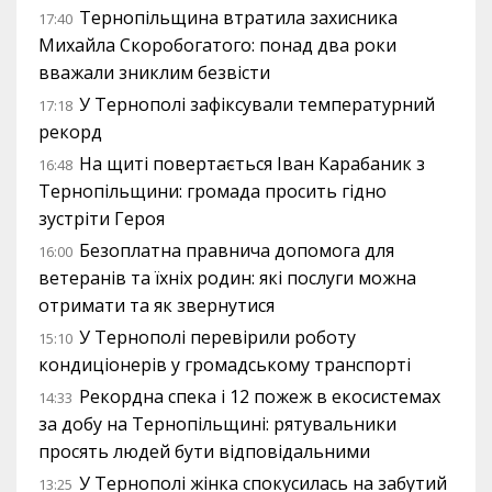
Тернопільщина втратила захисника
17:40
Михайла Скоробогатого: понад два роки
вважали зниклим безвісти
У Тернополі зафіксували температурний
17:18
рекорд
На щиті повертається Іван Карабаник з
16:48
Тернопільщини: громада просить гідно
зустріти Героя
Безоплатна правнича допомога для
16:00
ветеранів та їхніх родин: які послуги можна
отримати та як звернутися
У Тернополі перевірили роботу
15:10
кондиціонерів у громадському транспорті
Рекордна спека і 12 пожеж в екосистемах
14:33
за добу на Тернопільщині: рятувальники
просять людей бути відповідальними
У Тернополі жінка спокусилась на забутий
13:25