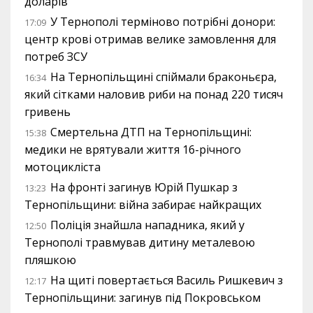
доларів
У Тернополі терміново потрібні донори:
17:09
центр крові отримав велике замовлення для
потреб ЗСУ
На Тернопільщині спіймали браконьєра,
16:34
який сітками наловив риби на понад 220 тисяч
гривень
Смертельна ДТП на Тернопільщині:
15:38
медики не врятували життя 16-річного
мотоцикліста
На фронті загинув Юрій Пушкар з
13:23
Тернопільщини: війна забирає найкращих
Поліція знайшла нападника, який у
12:50
Тернополі травмував дитину металевою
пляшкою
На щиті повертається Василь Ришкевич з
12:17
Тернопільщини: загинув під Покровськом