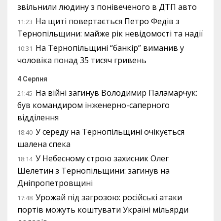
звільнили людину з понівеченого в ДТП авто
На щиті повертається Петро Федів з
11:23
Тернопільщини: майже рік невідомості та надії
На Тернопільщині “банкір” виманив у
10:31
чоловіка понад 35 тисяч гривень
4 Серпня
На війні загинув Володимир Паламарчук:
21:45
був командиром інженерно-саперного
відділення
У середу на Тернопільщині очікується
18:40
шалена спека
У Небесному строю захисник Олег
18:14
Шелетин з Тернопільщини: загинув на
Дніпропетровщині
Урожай під загрозою: російські атаки
17:48
портів можуть коштувати Україні мільярди