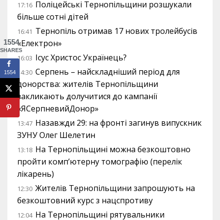
Поліцейські Тернопільщини розшукали
17:16
більше сотні дітей
Тернопіль отримав 17 нових тролейбусів
16:41
«Електрон»
1554
SHARES
Ісус Христос Українець?
16:03
Серпень – найскладніший період для
14:30
1554
донорства: жителів Тернопільщини
закликають долучитися до кампанії
«ЯСерпневийДонор»
Назавжди 29: на фронті загинув випускник
13:47
ЗУНУ Олег Шелетин
На Тернопільщині можна безкоштовно
13:18
пройти комп’ютерну томографію (перелік
лікарень)
Жителів Тернопільщини запрошують на
12:30
безкоштовний курс з нацспротиву
На Тернопільщині рятувальники
12:04