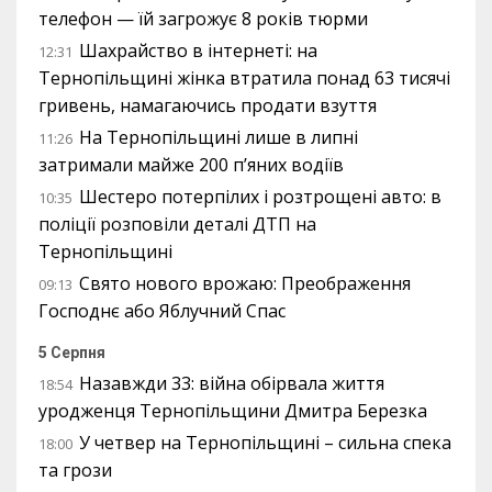
телефон — їй загрожує 8 років тюрми
Шахрайство в інтернеті: на
12:31
Тернопільщині жінка втратила понад 63 тисячі
гривень, намагаючись продати взуття
На Тернопільщині лише в липні
11:26
затримали майже 200 п’яних водіїв
Шестеро потерпілих і розтрощені авто: в
10:35
поліції розповіли деталі ДТП на
Тернопільщині
Свято нового врожаю: Преображення
09:13
Господнє або Яблучний Спас
5 Серпня
Назавжди 33: війна обірвала життя
18:54
уродженця Тернопільщини Дмитра Березка
У четвер на Тернопільщині – сильна спека
18:00
та грози