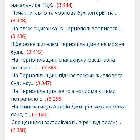
начальника ТЦК…
(3 944)
Печатки, авто та чорнова бухгалтерія: на…
(3 908)
На пляжі “Циганка” в Тернополі втопилася…
(3 436)
З березня жителям Тернопільщини не можна
буде…
(3 415)
На Тернопільщині спалахнула масштабна
пожежа на…
(3 363)
На Тернопільщині під час пожежі житлового
будинку…
(3 347)
На Тернопільщині авто з чотирма дітьми
потрапило в…
(3 255)
На війні загинув Андрій Дмитрів: чекала мама
сина, а…
(3 160)
Священники застерігають вірян від послуг…
(2 968)