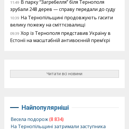
В парку “Загребелля” біля Тернополя
11:49
зрубали 248 дерев — справу передали до суду
На Тернопільщині продовжують гасити
10:39
велику пожежу на сміттєзвалищі
Хор із Тернополя представив Україну в
09:39
Естонії на масштабній антивоєнній прем’єрі
Читати всі новини
Найпопулярніші
Весела подорож
(8 834)
На Тернопільщині затримали заступника