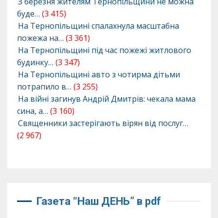
З березня жителям Тернопільщини не можна
буде…
(3 415)
На Тернопільщині спалахнула масштабна
пожежа на…
(3 361)
На Тернопільщині під час пожежі житлового
будинку…
(3 347)
На Тернопільщині авто з чотирма дітьми
потрапило в…
(3 255)
На війні загинув Андрій Дмитрів: чекала мама
сина, а…
(3 160)
Священники застерігають вірян від послуг…
(2 967)
Газета “Наш ДЕНЬ” в pdf