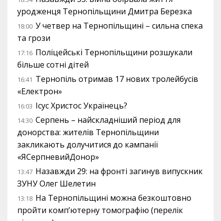
уродженця Тернопільщини Дмитра Березка
У четвер на Тернопільщині – сильна спека
18:00
та грози
Поліцейські Тернопільщини розшукали
17:16
більше сотні дітей
Тернопіль отримав 17 нових тролейбусів
16:41
«Електрон»
Ісус Христос Українець?
16:03
Серпень – найскладніший період для
14:30
донорства: жителів Тернопільщини
закликають долучитися до кампанії
«ЯСерпневийДонор»
Назавжди 29: на фронті загинув випускник
13:47
ЗУНУ Олег Шелетин
На Тернопільщині можна безкоштовно
13:18
пройти комп’ютерну томографію (перелік