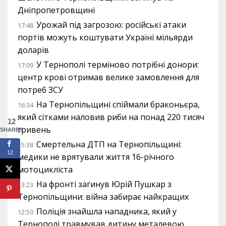
Дніпропетровщині
Урожай під загрозою: російські атаки
17:48
портів можуть коштувати Україні мільярди
доларів
У Тернополі терміново потрібні донори:
17:09
центр крові отримав велике замовлення для
потреб ЗСУ
На Тернопільщині спіймали браконьєра,
16:34
який сітками наловив риби на понад 220 тисяч
12
гривень
SHARES
Смертельна ДТП на Тернопільщині:
15:38
12
медики не врятували життя 16-річного
мотоцикліста
На фронті загинув Юрій Пушкар з
13:23
Тернопільщини: війна забирає найкращих
Поліція знайшла нападника, який у
12:50
Тернополі травмував дитину металевою