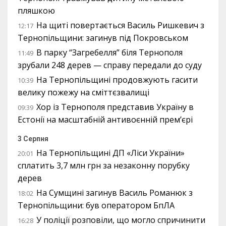
пляшкою
На щиті повертається Василь Ришкевич з
12:17
Тернопільщини: загинув під Покровськом
В парку “Загребелля” біля Тернополя
11:49
зрубали 248 дерев — справу передали до суду
На Тернопільщині продовжують гасити
10:39
велику пожежу на сміттєзвалищі
Хор із Тернополя представив Україну в
09:39
Естонії на масштабній антивоєнній прем’єрі
3 Серпня
На Тернопільщині ДП «Ліси України»
20:01
сплатить 3,7 млн грн за незаконну порубку
дерев
На Сумщині загинув Василь Романюк з
18:02
Тернопільщини: був оператором БпЛА
У поліції розповіли, що могло спричинити
16:28