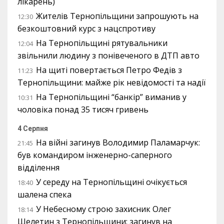
лікарень)
Жителів Тернопільщини запрошують на
12:30
безкоштовний курс з нацспротиву
На Тернопільщині рятувальники
12:04
звільнили людину з понівеченого в ДТП авто
На щиті повертається Петро Федів з
11:23
Тернопільщини: майже рік невідомості та надії
На Тернопільщині “банкір” виманив у
10:31
чоловіка понад 35 тисяч гривень
4 Серпня
На війні загинув Володимир Паламарчук:
21:45
був командиром інженерно-саперного
відділення
У середу на Тернопільщині очікується
18:40
шалена спека
У Небесному строю захисник Олег
18:14
Шелетин з Тернопільщини: загинув на