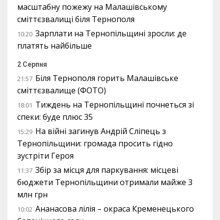
масштабну пожежу на Малашівському
сміттєзвалищі біля Тернополя
Зарплати на Тернопільщині зросли: де
10:20
платять найбільше
2 Серпня
Біля Тернополя горить Малашівське
21:57
сміттєзвалище (ФОТО)
Тиждень на Тернопільщині почнеться зі
18:01
спеки: буде плюс 35
На війні загинув Андрій Сліпець з
15:29
Тернопільщини: громада просить гідно
зустріти Героя
Збір за місця для паркування: місцеві
11:37
бюджети Тернопільщини отримали майже 3
млн грн
Ананасова лілія – окраса Кременецького
10:02