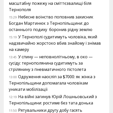
масштабну пожежу на сміттєзвалищі біля
Тернополя
Небесне воїнство поповнив захисник
15:29
Богдан Мартинюк з Тернопільщини: до
останнього подиху боронив рідну землю
У Тернополі судитимуть чоловіка, який
15:19
надзвичайно жорстоко вбив знайому і знімав
на камеру
У спину — неповнолітньому, в око —
13:45
сусіду: тернополянина судитимуть за
стрілянину з пневматичного пістолета
Одруження наосліп за $7000: як жінка з
13:00
Тернопільщини допомагала чоловікам
уникати мобілізації
На війні загинув Юрій Лошньовський з
12:19
Тернопільщини: ростиме без тата донька
Рятувальники другу добу гасять
11:50