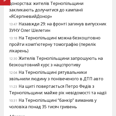
донорства: жителів Тернопільщини
закликають долучитися до кампанії
«ЯСерпневийДонор»
Назавжди 29: на фронті загинув випускник
13:47
ЗУНУ Олег Шелетин
На Тернопільщині можна безкоштовно
13:18
пройти комп’ютерну томографію (перелік
лікарень)
Жителів Тернопільщини запрошують на
12:30
безкоштовний курс з нацспротиву
На Тернопільщині рятувальники
12:04
звільнили людину з понівеченого в ДТП авто
На щиті повертається Петро Федів з
11:23
Тернопільщини: майже рік невідомості та надії
На Тернопільщині “банкір” виманив у
10:31
чоловіка понад 35 тисяч гривень