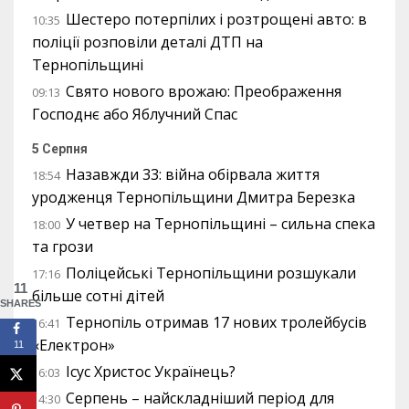
Шестеро потерпілих і розтрощені авто: в
10:35
поліції розповіли деталі ДТП на
Тернопільщині
Свято нового врожаю: Преображення
09:13
Господнє або Яблучний Спас
5 Серпня
Назавжди 33: війна обірвала життя
18:54
уродженця Тернопільщини Дмитра Березка
У четвер на Тернопільщині – сильна спека
18:00
та грози
Поліцейські Тернопільщини розшукали
17:16
11
більше сотні дітей
SHARES
Тернопіль отримав 17 нових тролейбусів
16:41
«Електрон»
11
Ісус Христос Українець?
16:03
Серпень – найскладніший період для
14:30