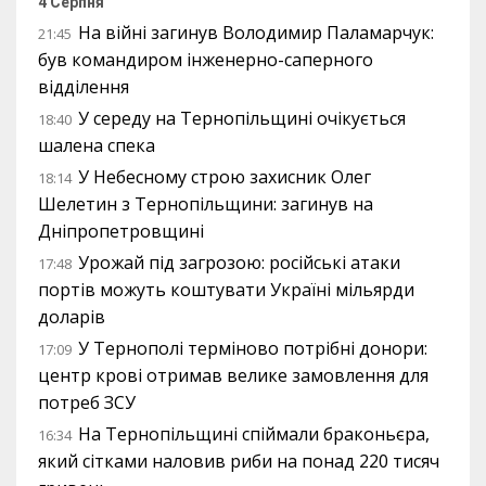
4 Серпня
На війні загинув Володимир Паламарчук:
21:45
був командиром інженерно-саперного
відділення
У середу на Тернопільщині очікується
18:40
шалена спека
У Небесному строю захисник Олег
18:14
Шелетин з Тернопільщини: загинув на
Дніпропетровщині
Урожай під загрозою: російські атаки
17:48
портів можуть коштувати Україні мільярди
доларів
У Тернополі терміново потрібні донори:
17:09
центр крові отримав велике замовлення для
потреб ЗСУ
На Тернопільщині спіймали браконьєра,
16:34
який сітками наловив риби на понад 220 тисяч