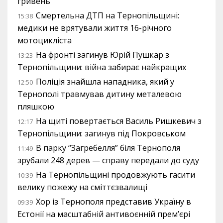
гривень
Смертельна ДТП на Тернопільщині:
15:38
медики не врятували життя 16-річного
мотоцикліста
На фронті загинув Юрій Пушкар з
13:23
Тернопільщини: війна забирає найкращих
Поліція знайшла нападника, який у
12:50
Тернополі травмував дитину металевою
пляшкою
На щиті повертається Василь Ришкевич з
12:17
Тернопільщини: загинув під Покровськом
В парку “Загребелля” біля Тернополя
11:49
зрубали 248 дерев — справу передали до суду
На Тернопільщині продовжують гасити
10:39
велику пожежу на сміттєзвалищі
Хор із Тернополя представив Україну в
09:39
Естонії на масштабній антивоєнній прем’єрі