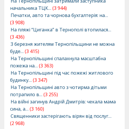
На Тернопільщині затримали заступника
начальника ТЦК…
(3 944)
Печатки, авто та чорнова бухгалтерія: на…
(3 908)
На пляжі “Циганка” в Тернополі втопилася…
(3 436)
З березня жителям Тернопільщини не можна
буде…
(3 415)
На Тернопільщині спалахнула масштабна
пожежа на…
(3 363)
На Тернопільщині під час пожежі житлового
будинку…
(3 347)
На Тернопільщині авто з чотирма дітьми
потрапило в…
(3 255)
На війні загинув Андрій Дмитрів: чекала мама
сина, а…
(3 160)
Священники застерігають вірян від послуг…
(2 968)