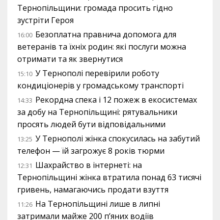
Тернопільщини: громада просить гідно
зустріти Героя
Безоплатна правнича допомога для
16:00
ветеранів та їхніх родин: які послуги можна
отримати та як звернутися
У Тернополі перевірили роботу
15:10
кондиціонерів у громадському транспорті
Рекордна спека і 12 пожеж в екосистемах
14:33
за добу на Тернопільщині: рятувальники
просять людей бути відповідальними
У Тернополі жінка спокусилась на забутий
13:25
телефон — їй загрожує 8 років тюрми
Шахрайство в інтернеті: на
12:31
Тернопільщині жінка втратила понад 63 тисячі
гривень, намагаючись продати взуття
На Тернопільщині лише в липні
11:26
затримали майже 200 п’яних водіїв