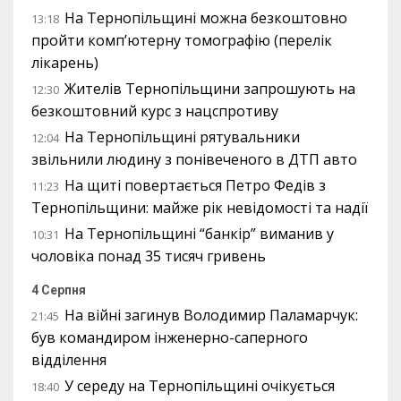
На Тернопільщині можна безкоштовно
13:18
пройти комп’ютерну томографію (перелік
лікарень)
Жителів Тернопільщини запрошують на
12:30
безкоштовний курс з нацспротиву
На Тернопільщині рятувальники
12:04
звільнили людину з понівеченого в ДТП авто
На щиті повертається Петро Федів з
11:23
Тернопільщини: майже рік невідомості та надії
На Тернопільщині “банкір” виманив у
10:31
чоловіка понад 35 тисяч гривень
4 Серпня
На війні загинув Володимир Паламарчук:
21:45
був командиром інженерно-саперного
відділення
У середу на Тернопільщині очікується
18:40