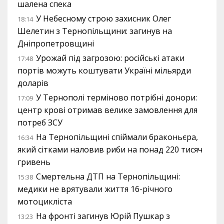
шалена спека
У Небесному строю захисник Олег
18:14
Шелетин з Тернопільщини: загинув на
Дніпропетровщині
Урожай під загрозою: російські атаки
17:48
портів можуть коштувати Україні мільярди
доларів
У Тернополі терміново потрібні донори:
17:09
центр крові отримав велике замовлення для
потреб ЗСУ
На Тернопільщині спіймали браконьєра,
16:34
який сітками наловив риби на понад 220 тисяч
гривень
Смертельна ДТП на Тернопільщині:
15:38
медики не врятували життя 16-річного
мотоцикліста
На фронті загинув Юрій Пушкар з
13:23