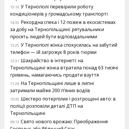
У Тернополі перевірили роботу
15:10
кондиціонерів у громадському транспорті
Рекордна спека і 12 пожеж в екосистемах
14:33
за добу на Тернопільщині: рятувальники
просять людей бути відповідальними
У Тернополі жінка спокусилась на забутий
13:25
телефон — їй загрожує 8 років тюрми
Шахрайство в інтернеті: на
12:31
Тернопільщині жінка втратила понад 63 тисячі
гривень, намагаючись продати взуття
На Тернопільщині лише в липні
11:26
затримали майже 200 п’яних водіїв
Шестеро потерпілих і розтрощені авто: в
10:35
поліції розповіли деталі ДТП на
Тернопільщині
Свято нового врожаю: Преображення
09:13
Господнє або Яблучний Спас