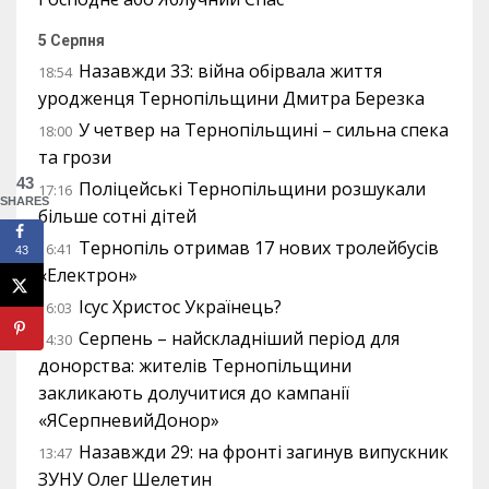
5 Серпня
Назавжди 33: війна обірвала життя
18:54
уродженця Тернопільщини Дмитра Березка
У четвер на Тернопільщині – сильна спека
18:00
та грози
43
Поліцейські Тернопільщини розшукали
17:16
SHARES
більше сотні дітей
Тернопіль отримав 17 нових тролейбусів
16:41
43
«Електрон»
Ісус Христос Українець?
16:03
Серпень – найскладніший період для
14:30
донорства: жителів Тернопільщини
закликають долучитися до кампанії
«ЯСерпневийДонор»
Назавжди 29: на фронті загинув випускник
13:47
ЗУНУ Олег Шелетин