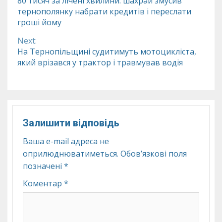
80 тисяч за лічені хвилини: шахрай змусив
тернополянку набрати кредитів і переслати
Reading
гроші йому
Next:
На Тернопільщині судитимуть мотоцикліста,
який врізався у трактор і травмував водія
Залишити відповідь
Ваша e-mail адреса не
оприлюднюватиметься.
Обов’язкові поля
позначені
*
Коментар
*