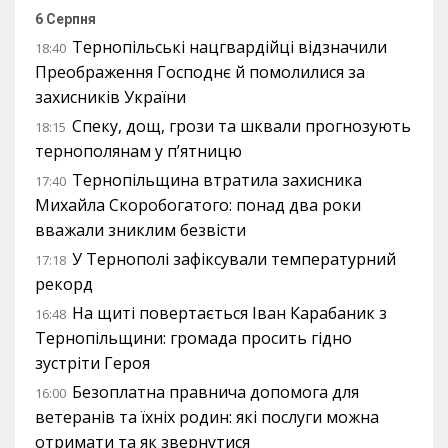
6 Серпня
Тернопільські нацгвардійці відзначили
18:40
Преображення Господнє й помолилися за
захисників України
Спеку, дощ, грози та шквали прогнозують
18:15
тернополянам у п’ятницю
Тернопільщина втратила захисника
17:40
Михайла Скоробогатого: понад два роки
вважали зниклим безвісти
У Тернополі зафіксували температурний
17:18
рекорд
На щиті повертається Іван Карабаник з
16:48
Тернопільщини: громада просить гідно
зустріти Героя
Безоплатна правнича допомога для
16:00
ветеранів та їхніх родин: які послуги можна
отримати та як звернутися