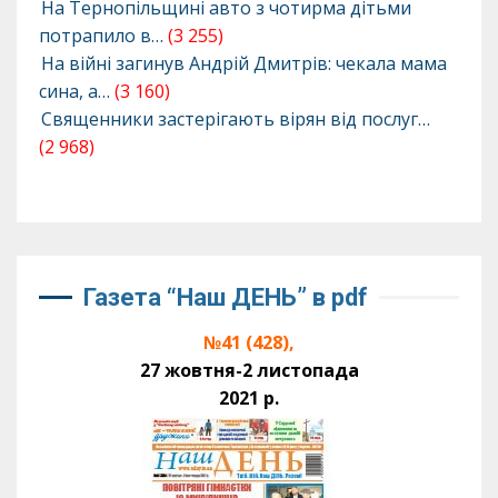
На Тернопільщині авто з чотирма дітьми
потрапило в…
(3 255)
На війні загинув Андрій Дмитрів: чекала мама
сина, а…
(3 160)
Священники застерігають вірян від послуг…
(2 968)
Газета “Наш ДЕНЬ” в pdf
№41 (428),
27 жовтня-2 листопада
2021 р.