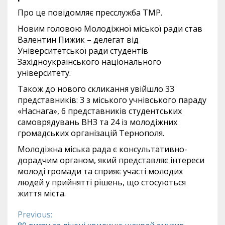
Про це повідомляє пресслужба ТМР.
Новим головою Молодіжної міської ради став
Валентин Пижик – делегат від
Університетської ради студентів
Західноукраїнського національного
університету.
Також до нового скликання увійшло 33
представників: 3 з міського учнівського параду
«Наснага», 6 представників студентських
самоврядувань ВНЗ та 24 із молодіжних
громадських організацій Тернополя.
Молодіжна міська рада є консультативно-
дорадчим органом, який представляє інтереси
молоді громади та сприяє участі молодих
людей у прийнятті рішень, що стосуються
життя міста.
Previous:
Continue