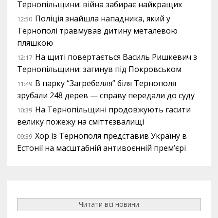
Тернопільщини: війна забирає найкращих
Поліція знайшла нападника, який у
12:50
Тернополі травмував дитину металевою
пляшкою
На щиті повертається Василь Ришкевич з
12:17
Тернопільщини: загинув під Покровськом
В парку “Загребелля” біля Тернополя
11:49
зрубали 248 дерев — справу передали до суду
На Тернопільщині продовжують гасити
10:39
велику пожежу на сміттєзвалищі
Хор із Тернополя представив Україну в
09:39
Естонії на масштабній антивоєнній прем’єрі
Читати всі новини