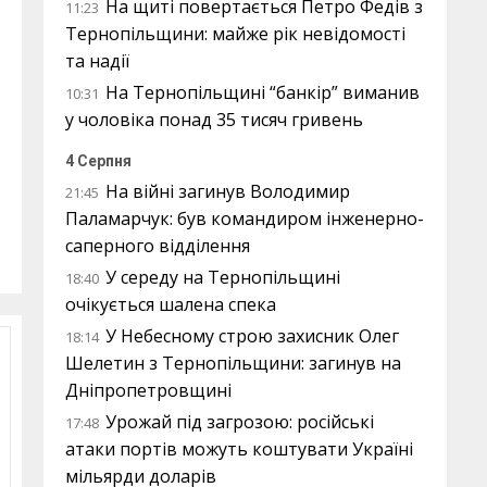
На щиті повертається Петро Федів з
11:23
Тернопільщини: майже рік невідомості
та надії
На Тернопільщині “банкір” виманив
10:31
у чоловіка понад 35 тисяч гривень
4 Серпня
На війні загинув Володимир
21:45
Паламарчук: був командиром інженерно-
саперного відділення
У середу на Тернопільщині
18:40
очікується шалена спека
У Небесному строю захисник Олег
18:14
Шелетин з Тернопільщини: загинув на
Дніпропетровщині
Урожай під загрозою: російські
17:48
атаки портів можуть коштувати Україні
мільярди доларів