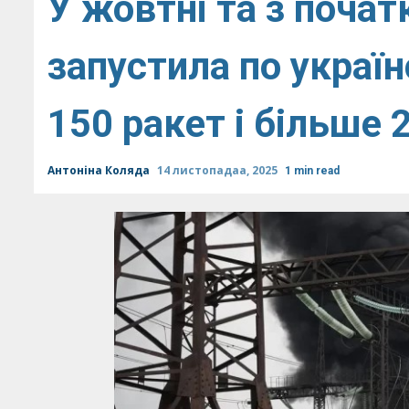
У жовтні та з почат
запустила по україн
150 ракет і більше 
Антоніна Коляда
14 листопадаа, 2025
1 min read