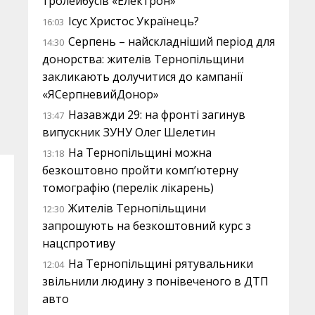
тролейбусів «Електрон»
Ісус Христос Українець?
16:03
Серпень – найскладніший період для
14:30
донорства: жителів Тернопільщини
закликають долучитися до кампанії
«ЯСерпневийДонор»
Назавжди 29: на фронті загинув
13:47
випускник ЗУНУ Олег Шелетин
На Тернопільщині можна
13:18
безкоштовно пройти комп’ютерну
томографію (перелік лікарень)
Жителів Тернопільщини
12:30
запрошують на безкоштовний курс з
нацспротиву
На Тернопільщині рятувальники
12:04
звільнили людину з понівеченого в ДТП
авто