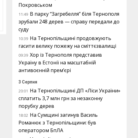
Покровськом
В парку “Загребелля” біля Тернополя
11:49
зрубали 248 дерев — справу передали до
суду
На Тернопільщині продовжують
10:39
гасити велику пожежу на сміттєзвалищі
Хор із Тернополя представив
09:39
Україну в Естонії на масштабній
антивоєнній прем’єрі
3 Серпня
На Тернопільщині ДП «Ліси України»
20:01
сплатить 3,7 млн грн за незаконну
порубку дерев
На Сумщині загинув Василь
18:02
Романюк з Тернопільщини: був
оператором БпЛА