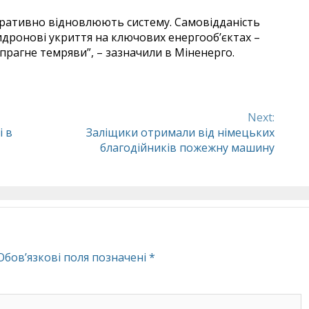
еративно відновлюють систему. Самовідданість
дронові укриття на ключових енергооб’єктах –
 прагне темряви”, – зазначили в Міненерго.
Next:
і в
Заліщики отримали від німецьких
благодійників пожежну машину
Обов’язкові поля позначені
*