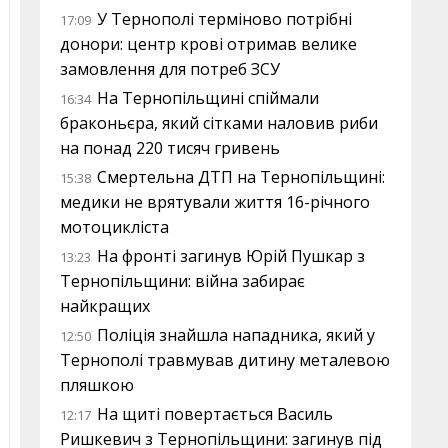
У Тернополі терміново потрібні
17:09
донори: центр крові отримав велике
замовлення для потреб ЗСУ
На Тернопільщині спіймали
16:34
браконьєра, який сітками наловив риби
на понад 220 тисяч гривень
Смертельна ДТП на Тернопільщині:
15:38
медики не врятували життя 16-річного
мотоцикліста
На фронті загинув Юрій Пушкар з
13:23
Тернопільщини: війна забирає
найкращих
Поліція знайшла нападника, який у
12:50
Тернополі травмував дитину металевою
пляшкою
На щиті повертається Василь
12:17
Ришкевич з Тернопільщини: загинув під