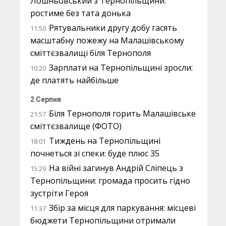
Лошньовський з Тернопільщини:
ростиме без тата донька
Рятувальники другу добу гасять
11:50
масштабну пожежу на Малашівському
сміттєзвалищі біля Тернополя
Зарплати на Тернопільщині зросли:
10:20
де платять найбільше
2 Серпня
Біля Тернополя горить Малашівське
21:57
сміттєзвалище (ФОТО)
Тиждень на Тернопільщині
18:01
почнеться зі спеки: буде плюс 35
На війні загинув Андрій Сліпець з
15:29
Тернопільщини: громада просить гідно
зустріти Героя
Збір за місця для паркування: місцеві
11:37
бюджети Тернопільщини отримали