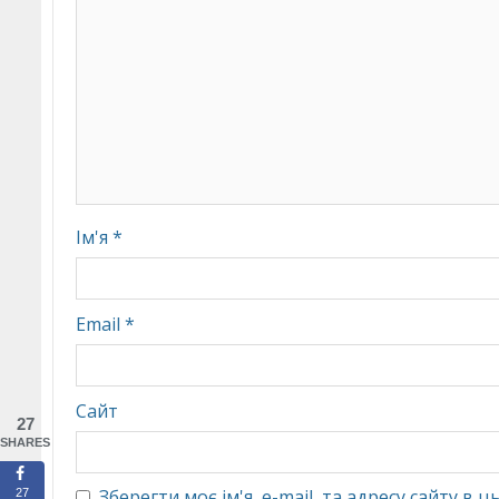
Ім'я
*
Email
*
Сайт
27
SHARES
Зберегти моє ім'я, e-mail, та адресу сайту в
27