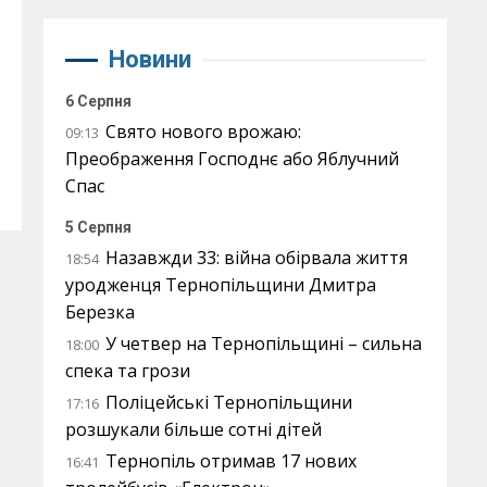
Новини
д
6 Серпня
Свято нового врожаю:
09:13
Преображення Господнє або Яблучний
Спас
5 Серпня
Назавжди 33: війна обірвала життя
18:54
уродженця Тернопільщини Дмитра
Березка
У четвер на Тернопільщині – сильна
18:00
спека та грози
Поліцейські Тернопільщини
17:16
розшукали більше сотні дітей
Тернопіль отримав 17 нових
16:41