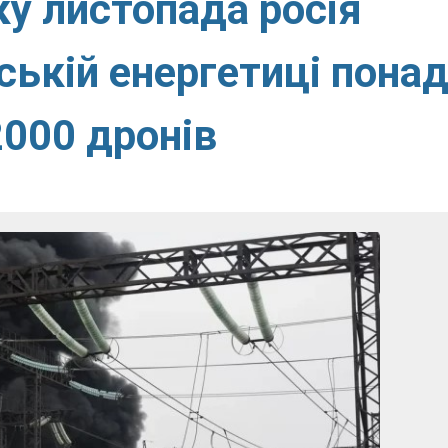
ку листопада росія
ській енергетиці пона
2000 дронів