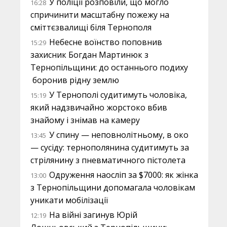
У поліції розповіли, що могло
16:28
спричинити масштабну пожежу на
сміттєзвалищі біля Тернополя
Небесне воїнство поповнив
15:29
захисник Богдан Мартинюк з
Тернопільщини: до останнього подиху
боронив рідну землю
У Тернополі судитимуть чоловіка,
15:19
який надзвичайно жорстоко вбив
знайому і знімав на камеру
У спину — неповнолітньому, в око
13:45
— сусіду: тернополянина судитимуть за
стрілянину з пневматичного пістолета
Одруження наосліп за $7000: як жінка
13:00
з Тернопільщини допомагала чоловікам
уникати мобілізації
На війні загинув Юрій
12:19