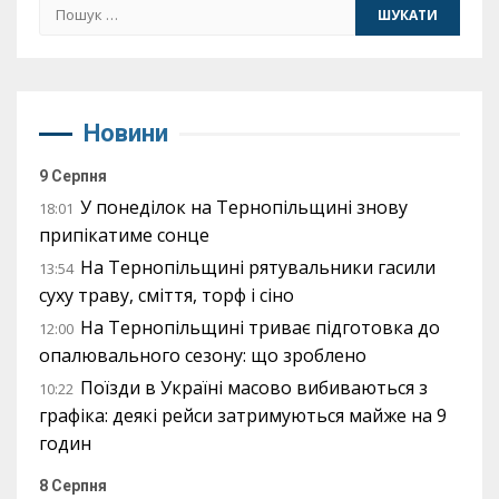
Пошук:
Новини
9 Серпня
У понеділок на Тернопільщині знову
18:01
припікатиме сонце
На Тернопільщині рятувальники гасили
13:54
суху траву, сміття, торф і сіно
На Тернопільщині триває підготовка до
12:00
опалювального сезону: що зроблено
Поїзди в Україні масово вибиваються з
10:22
графіка: деякі рейси затримуються майже на 9
годин
8 Серпня