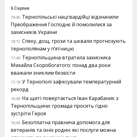
6 Серпня
Тернопільські нацгвардійці відзначили
18:40
Преображення Господнє й помолилися за
захисників України
Спеку, дощ, грози та шквали прогнозують
18:15
тернополянам у п’ятницю
Тернопільщина втратила захисника
17:40
Михайла Скоробогатого: понад два роки
вважали зниклим безвісти
У Тернополі зафіксували температурний
17:18
рекорд
На щиті повертається Іван Карабаник з
16:48
Тернопільщини: громада просить гідно
зустріти Героя
Безоплатна правнича допомога для
16:00
ветеранів та їхніх родин: які послуги можна