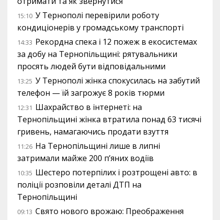
отримати та як звернутися
У Тернополі перевірили роботу
15:10
кондиціонерів у громадському транспорті
Рекордна спека і 12 пожеж в екосистемах
14:33
за добу на Тернопільщині: рятувальники
просять людей бути відповідальними
У Тернополі жінка спокусилась на забутий
13:25
телефон — їй загрожує 8 років тюрми
Шахрайство в інтернеті: на
12:31
Тернопільщині жінка втратила понад 63 тисячі
гривень, намагаючись продати взуття
На Тернопільщині лише в липні
11:26
затримали майже 200 п’яних водіїв
Шестеро потерпілих і розтрощені авто: в
10:35
поліції розповіли деталі ДТП на
Тернопільщині
Свято нового врожаю: Преображення
09:13