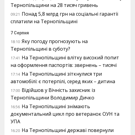
Тернопільщини на 28 тисяч гривень
Понад 5,8 млрд грн на соціальні гарантії
09:21
сплатили на Тернопільщині
7 Серпня
Яку погоду прогнозують на
18:10
Тернопільщині в суботу?
На Тернопільщині влітку високий попит
17:41
на оформлення паспортів: звернень – тисячі
На Тернопільщині зіткнулися три
17:14
автомобілі: є потерпілі, серед яких – дитина
Відійшов у Вічність захисник із
17:00
Тернопільщини Володимир Дичко
На Тернопільщині знімають
16:56
документальний цикл про ветеранок ОУН та
УПА
На Тернопільщині державі повернули
16:20