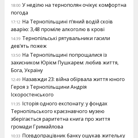
У неділю на тернополян очікує комфортна
18:00
погода
На Тернопільщині п’яний водій скоїв
17:12
аварію: 3,48 проміле алкоголю в крові
Тернопільські рятувальники гасили
14:39
дев’ять пожеж
На Тернопільщині попрощалися із
13:50
захисником Юрієм Пушкарем: любив життя,
Бога, Україну
Назавжди 23: війна обірвала життя юного
12:49
Героя з Тернопільщини Андрія
Іскоростенського
Історія одного експонату: у фондах
11:35
Тернопільського краєзнавчого музею
зберігається раритетна книга про життя
громади Гримайлова
Псевдопрацівник банку ошукав жительку
10:33