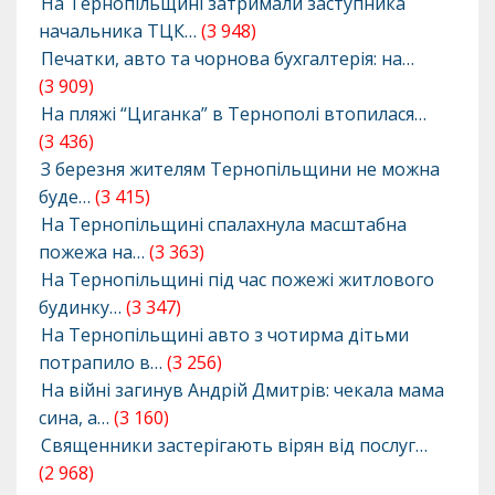
На Тернопільщині затримали заступника
начальника ТЦК…
(3 948)
Печатки, авто та чорнова бухгалтерія: на…
(3 909)
На пляжі “Циганка” в Тернополі втопилася…
(3 436)
З березня жителям Тернопільщини не можна
буде…
(3 415)
На Тернопільщині спалахнула масштабна
пожежа на…
(3 363)
На Тернопільщині під час пожежі житлового
будинку…
(3 347)
На Тернопільщині авто з чотирма дітьми
потрапило в…
(3 256)
На війні загинув Андрій Дмитрів: чекала мама
сина, а…
(3 160)
Священники застерігають вірян від послуг…
(2 968)