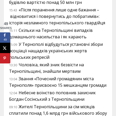
будівлю вартістю понад 50 млн грн
«Після поранення лише одне бажання –
15:43
відновитися і повернутись до побратимів»:
історія незламного тернопільського гвардійця
49
SHARES
Скільки на Тернопільщині випадків
15:11
домашнього насильства і як карають
49
У Тернополі відбудуться установчі збори
15:09
асоціації нащадків українських жертв
польських репресій
Чоловіка, який зник безвісти на
13:30
Тернопільщині, знайшли мертвим
Звання «Почесний громадянин міста
13:04
Тернополя» присвоєно 15 мешканцям громади
Небесне воїнство поповнив захисник
12:04
Богдан Сосінський з Тернопільщини
Жителі Тернопільщини за сім місяців
09:10
сплатили понад 1,6 млрд грн військового збору