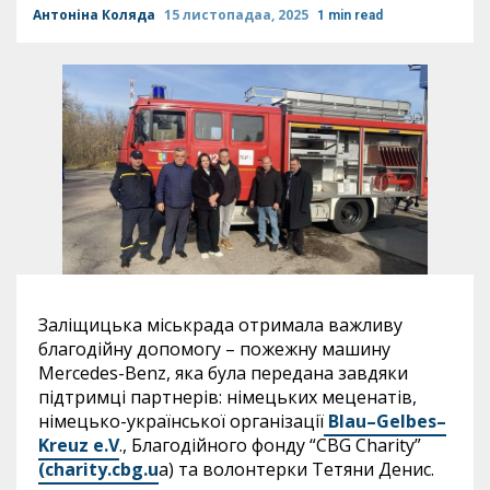
Антоніна Коляда
15 листопадаа, 2025
1 min read
Заліщицька міськрада отримала важливу
благодійну допомогу – пожежну машину
Mercedes-Benz, яка була передана завдяки
підтримці партнерів: німецьких меценатів,
німецько-української організації
Blau
–
Gelbes
–
Kreuz
e
.
V
., Благодійного фонду “CBG Charity”
(
charity
.
cbg
.
u
a) та волонтерки Тетяни Денис.