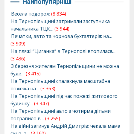
Найпопулярніші
Весела подорож
(8 834)
На Тернопільщині затримали заступника
начальника ТЦК…
(3 944)
Печатки, авто та чорнова бухгалтерія: на…
(3 909)
На пляжі “Циганка” в Тернополі втопилася…
(3 436)
З березня жителям Тернопільщини не можна
буде…
(3 415)
На Тернопільщині спалахнула масштабна
пожежа на…
(3 363)
На Тернопільщині під час пожежі житлового
будинку…
(3 347)
На Тернопільщині авто з чотирма дітьми
потрапило в…
(3 255)
На війні загинув Андрій Дмитрів: чекала мама
сина, а…
(3 160)