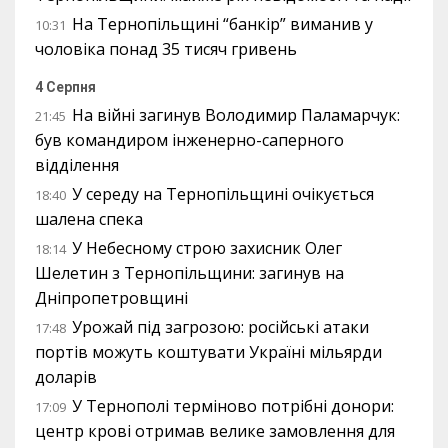
На Тернопільщині “банкір” виманив у
10:31
чоловіка понад 35 тисяч гривень
4 Серпня
На війні загинув Володимир Паламарчук:
21:45
був командиром інженерно-саперного
відділення
У середу на Тернопільщині очікується
18:40
шалена спека
У Небесному строю захисник Олег
18:14
Шелетин з Тернопільщини: загинув на
Дніпропетровщині
Урожай під загрозою: російські атаки
17:48
портів можуть коштувати Україні мільярди
доларів
У Тернополі терміново потрібні донори:
17:09
центр крові отримав велике замовлення для