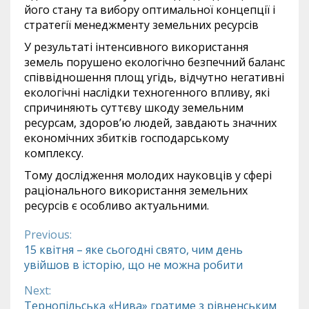
його стану та вибору оптимальної концепції і
стратегії менеджменту земельних ресурсів
У результаті інтенсивного використання
земель порушено екологічно безпечний баланс
співвідношення площ угідь, відчутно негативні
екологічні наслідки техногенного впливу, які
спричиняють суттєву шкоду земельним
ресурсам, здоров’ю людей, завдають значних
економічних збитків господарському
комплексу.
Тому дослідження молодих науковців у сфері
раціонального використання земельних
ресурсів є особливо актуальними.
Previous:
Continue
15 квітня – яке сьогодні свято, чим день
увійшов в історію, що не можна робити
Reading
Next:
Тернопільська «Нива» гратиме з рівненським