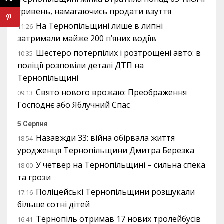
гривень, намагаючись продати взуття
На Тернопільщині лише в липні
11:26
затримали майже 200 п’яних водіїв
Шестеро потерпілих і розтрощені авто: в
10:35
поліції розповіли деталі ДТП на
Тернопільщині
Свято нового врожаю: Преображення
09:13
Господнє або Яблучний Спас
5 Серпня
Назавжди 33: війна обірвала життя
18:54
уродженця Тернопільщини Дмитра Березка
У четвер на Тернопільщині – сильна спека
18:00
та грози
Поліцейські Тернопільщини розшукали
17:16
більше сотні дітей
Тернопіль отримав 17 нових тролейбусів
16:41