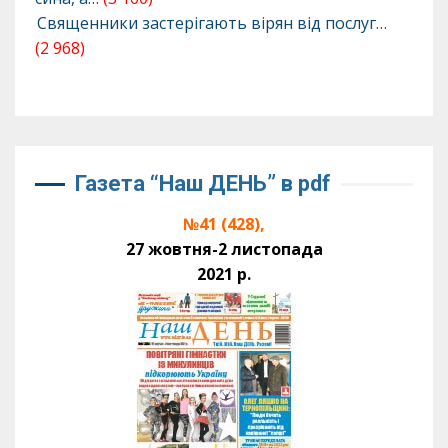
Священники застерігають вірян від послуг…
(2 968)
Газета “Наш ДЕНЬ” в pdf
№41 (428),
27 жовтня-2 листопада
2021 р.