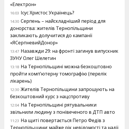
«Електрон»
Ісус Христос Українець?
16:03
Серпень – найскладніший період для
14:30
донорства: жителів Тернопільщини
закликають долучитися до кампанії
«ЯСерпневийДонор»
Назавжди 29: на фронті загинув випускник
13:47
ЗУНУ Олег Шелетин
На Тернопільщині можна безкоштовно
13:18
пройти комп’ютерну томографію (перелік
лікарень)
Жителів Тернопільщини запрошують на
12:30
безкоштовний курс з нацспротиву
На Тернопільщині рятувальники
12:04
звільнили людину з понівеченого в ДТП авто
На щиті повертається Петро Федів з
11:23
Тернопільщини: майже рік невідомості та надії