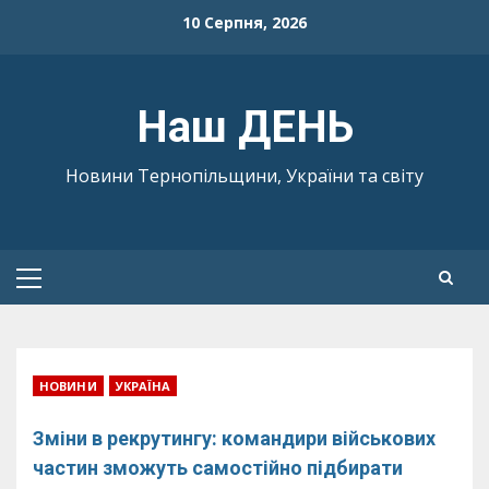
Skip
10 Серпня, 2026
to
content
Наш ДЕНЬ
Новини Тернопільщини, України та світу
Primary
Menu
НОВИНИ
УКРАЇНА
Зміни в рекрутингу: командири військових
частин зможуть самостійно підбирати