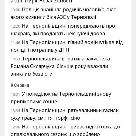
акції “Пиріг Незалежності”
Поліція знайшла родичів чоловіка, тіло
13:00
якого виявили біля АЗС у Тернополі
На Тернопільщині попереджають про
12:20
шахраїв, які продають неіснуючі дрова
На Тернопільщині п’яний водій втікав від
11:46
поліції і потрапив у ДТП
Тернопільщина втратила захисника
10:53
Романа Склярчука: більше року вважали
зниклим безвісти
9 Серпня
У понеділок на Тернопільщині знову
18:01
припікатиме сонце
На Тернопільщині рятувальники гасили
13:54
суху траву, сміття, торф і сіно
На Тернопільщині триває підготовка до
12:00
опалювального сезону: що зроблено