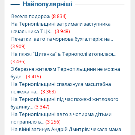
Найпопулярніші
Весела подорож
(8 834)
На Тернопільщині затримали заступника
начальника ТЦК…
(3 948)
Печатки, авто та чорнова бухгалтерія: на…
(3 909)
На пляжі “Циганка” в Тернополі втопилася…
(3 436)
З березня жителям Тернопільщини не можна
буде…
(3 415)
На Тернопільщині спалахнула масштабна
пожежа на…
(3 363)
На Тернопільщині під час пожежі житлового
будинку…
(3 347)
На Тернопільщині авто з чотирма дітьми
потрапило в…
(3 256)
На війні загинув Андрій Дмитрів: чекала мама