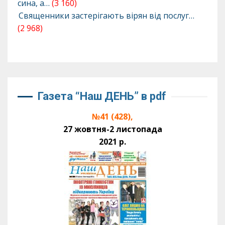
сина, а…
(3 160)
Священники застерігають вірян від послуг…
(2 968)
Газета “Наш ДЕНЬ” в pdf
№41 (428),
27 жовтня-2 листопада
2021 р.