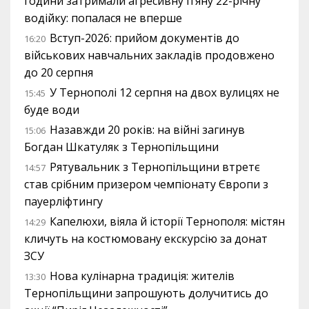
години затримали агресивну п’яну 22-річну
водійку: попалася не вперше
Вступ-2026: прийом документів до
16:20
військових навчальних закладів продовжено
до 20 серпня
У Тернополі 12 серпня на двох вулицях не
15:45
буде води
Назавжди 20 років: на війні загинув
15:06
Богдан Шкатуляк з Тернопільщини
Рятувальник з Тернопільщини втретє
14:57
став срібним призером чемпіонату Європи з
пауерліфтингу
Капелюхи, віяла й історії Тернополя: містян
14:29
кличуть на костюмовану екскурсію за донат
ЗСУ
Нова кулінарна традиція: жителів
13:30
Тернопільщини запрошують долучитись до