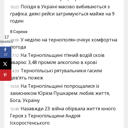
Поїзди в Україні масово вибиваються з
10:22
графіка: деякі рейси затримуються майже на 9
годин
8 Серпня
17
У неділю на тернополян очікує комфортна
18:00
SHARES
погода
На Тернопільщині п’яний водій скоїв
17
17:12
аварію: 3,48 проміле алкоголю в крові
Тернопільські рятувальники гасили
14:39
дев’ять пожеж
На Тернопільщині попрощалися із
13:50
захисником Юрієм Пушкарем: любив життя,
Бога, Україну
Назавжди 23: війна обірвала життя юного
12:49
Героя з Тернопільщини Андрія
Іскоростенського