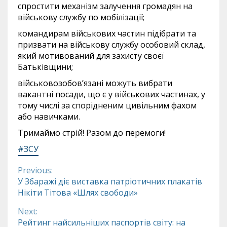
спростити механізм залучення громадян на
військову службу по мобілізації;
командирам військових частин підібрати та
призвати на військову службу особовий склад,
який мотивований для захисту своєї
Батьківщини;
військовозобов’язані можуть вибрати
вакантні посади, що є у військових частинах, у
тому числі за спорідненим цивільним фахом
або навичками.
Тримаймо стрій! Разом до перемоги!
#ЗСУ
Previous:
Continue
У Збаражі діє виставка патріотичних плакатів
Нікіти Тітова «Шлях свободи»
Reading
Next:
Рейтинг найсильніших паспортів світу: на