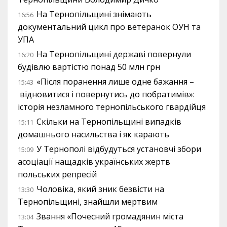
На Тернопільщині знімають
16:56
документальний цикл про ветеранок ОУН та
УПА
На Тернопільщині державі повернули
16:20
будівлю вартістю понад 50 млн грн
«Після поранення лише одне бажання –
15:43
відновитися і повернутись до побратимів»:
історія незламного тернопільського гвардійця
Скільки на Тернопільщині випадків
15:11
домашнього насильства і як карають
У Тернополі відбудуться установчі збори
15:09
асоціації нащадків українських жертв
польських репресій
Чоловіка, який зник безвісти на
13:30
Тернопільщині, знайшли мертвим
Звання «Почесний громадянин міста
13:04