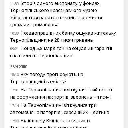
Історія одного експонату: у фондах
11:35
Тернопільського краєзнавчого музею
зберігається раритетна книга про життя
громади Гримайлова
Псевдопрацівник банку ошукав жительку
10:33
Тернопільщини на 28 тисяч гривень
Понад 5,8 млрд грн на соціальні гарантії
09:21
сплатили на Тернопільщині
7 Серпня
Яку погоду прогнозують на
18:10
Тернопільщині в суботу?
На Тернопільщині влітку високий попит
17:41
на оформлення паспортів: звернень – тисячі
На Тернопільщині зіткнулися три
17:14
автомобілі: є потерпілі, серед яких – дитина
Відійшов у Вічність захисник із
17:00
Тернопільщини Володимир Дичко