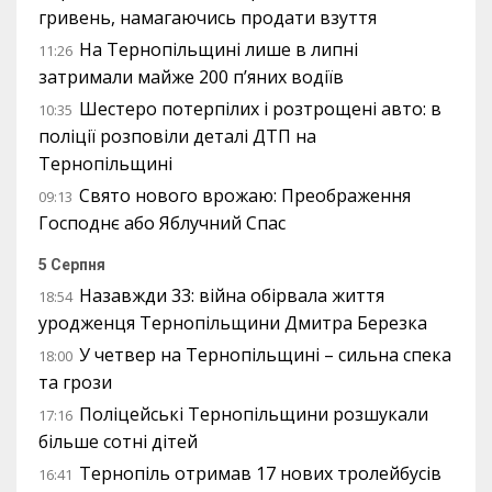
гривень, намагаючись продати взуття
На Тернопільщині лише в липні
11:26
затримали майже 200 п’яних водіїв
Шестеро потерпілих і розтрощені авто: в
10:35
поліції розповіли деталі ДТП на
Тернопільщині
Свято нового врожаю: Преображення
09:13
Господнє або Яблучний Спас
5 Серпня
Назавжди 33: війна обірвала життя
18:54
уродженця Тернопільщини Дмитра Березка
У четвер на Тернопільщині – сильна спека
18:00
та грози
Поліцейські Тернопільщини розшукали
17:16
більше сотні дітей
Тернопіль отримав 17 нових тролейбусів
16:41