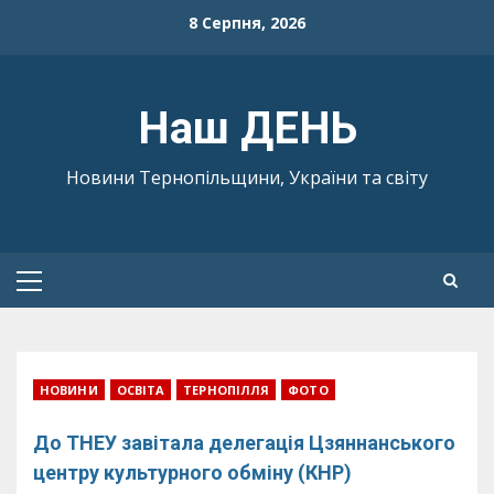
Skip
8 Серпня, 2026
to
content
Наш ДЕНЬ
Новини Тернопільщини, України та світу
Primary
Menu
НОВИНИ
ОСВІТА
ТЕРНОПІЛЛЯ
ФОТО
До ТНЕУ завітала делегація Цзяннанського
центру культурного обміну (КНР)