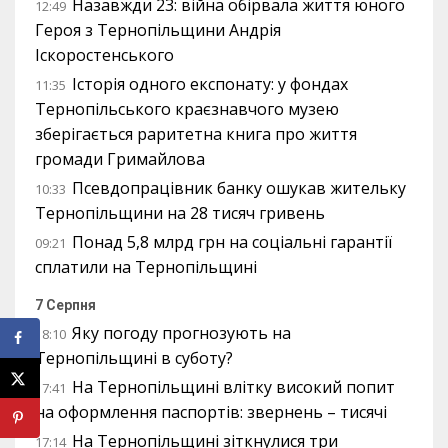
Назавжди 23: війна обірвала життя юного
12:49
Героя з Тернопільщини Андрія
Іскоростенського
Історія одного експонату: у фондах
11:35
Тернопільського краєзнавчого музею
зберігається раритетна книга про життя
громади Гримайлова
Псевдопрацівник банку ошукав жительку
10:33
Тернопільщини на 28 тисяч гривень
Понад 5,8 млрд грн на соціальні гарантії
09:21
сплатили на Тернопільщині
7 Серпня
Яку погоду прогнозують на
18:10
Тернопільщині в суботу?
На Тернопільщині влітку високий попит
17:41
на оформлення паспортів: звернень – тисячі
На Тернопільщині зіткнулися три
17:14