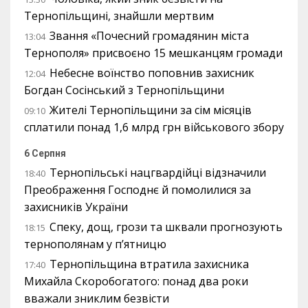
Тернопільщині, знайшли мертвим
Звання «Почесний громадянин міста
13:04
Тернополя» присвоєно 15 мешканцям громади
Небесне воїнство поповнив захисник
12:04
Богдан Сосінський з Тернопільщини
Жителі Тернопільщини за сім місяців
09:10
сплатили понад 1,6 млрд грн військового збору
6 Серпня
Тернопільські нацгвардійці відзначили
18:40
Преображення Господнє й помолилися за
захисників України
Спеку, дощ, грози та шквали прогнозують
18:15
тернополянам у п’ятницю
Тернопільщина втратила захисника
17:40
Михайла Скоробогатого: понад два роки
вважали зниклим безвісти