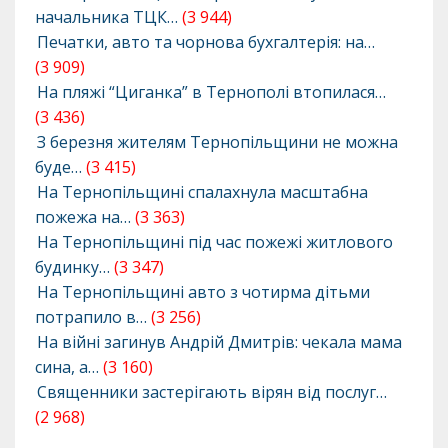
начальника ТЦК…
(3 944)
Печатки, авто та чорнова бухгалтерія: на…
(3 909)
На пляжі “Циганка” в Тернополі втопилася…
(3 436)
З березня жителям Тернопільщини не можна
буде…
(3 415)
На Тернопільщині спалахнула масштабна
пожежа на…
(3 363)
На Тернопільщині під час пожежі житлового
будинку…
(3 347)
На Тернопільщині авто з чотирма дітьми
потрапило в…
(3 256)
На війні загинув Андрій Дмитрів: чекала мама
сина, а…
(3 160)
Священники застерігають вірян від послуг…
(2 968)