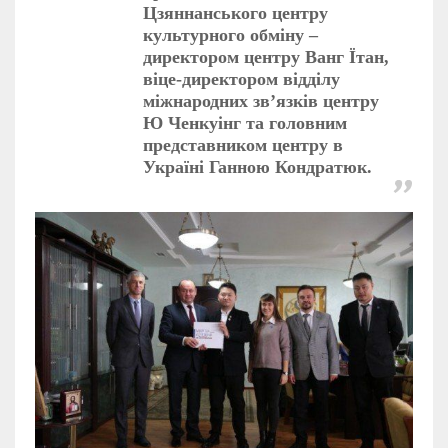
Цзяннанського центру
культурного обміну –
директором центру Ванг Їтан,
віце-директором відділу
міжнародних зв’язків центру
Ю Ченкуінг та головним
представником центру в
Україні Ганною Кондратюк.