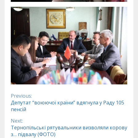
Previous:
Continue
Депутат “воюючої країни” вдягнула у Раду 105
пенсій
Reading
Next:
Тернопільські рятувальники визволяли корову
з… підвалу (ФОТО)