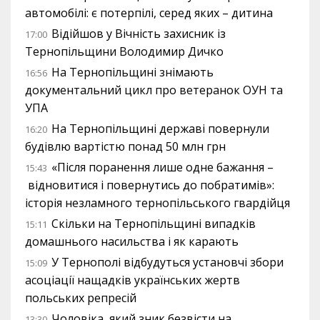
автомобілі: є потерпілі, серед яких – дитина
Відійшов у Вічність захисник із
17:00
Тернопільщини Володимир Дичко
На Тернопільщині знімають
16:56
документальний цикл про ветеранок ОУН та
УПА
На Тернопільщині державі повернули
16:20
будівлю вартістю понад 50 млн грн
«Після поранення лише одне бажання –
15:43
відновитися і повернутись до побратимів»:
історія незламного тернопільського гвардійця
Скільки на Тернопільщині випадків
15:11
домашнього насильства і як карають
У Тернополі відбудуться установчі збори
15:09
асоціації нащадків українських жертв
польських репресій
Чоловіка, який зник безвісти на
13:30