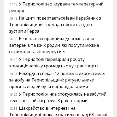
У Тернополі зафіксували температурний
17:18
рекорд
На щиті повертається Іван Карабаник з
16:48
Тернопільщини: громада просить гідно
зустріти Героя
Безоплатна правнича допомога для
16:00
ветеранів та їхніх родин: які послуги можна
отримати та як звернутися
У Тернополі перевірили роботу
15:10
кондиціонерів у громадському транспорті
Рекордна спека і 12 пожеж в екосистемах
14:33
за добу на Тернопільщині: рятувальники
просять людей бути відповідальними
У Тернополі жінка спокусилась на забутий
13:25
телефон — їй загрожує 8 років тюрми
Шахрайство в інтернеті: на
12:31
Тернопільщині жінка втратила понад 63 тисячі