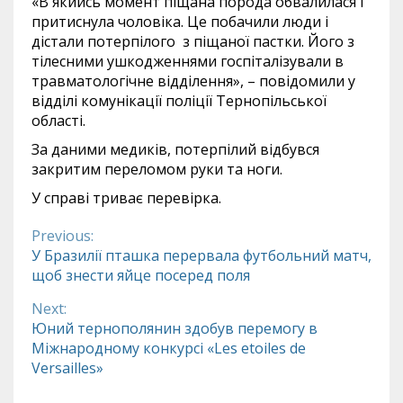
«В якийсь момент піщана порода обвалилася і
притиснула чоловіка. Це побачили люди і
дістали потерпілого з піщаної пастки. Його з
тілесними ушкодженнями госпіталізували в
травматологічне відділення», – повідомили у
відділі комунікації поліції Тернопільської
області.
За даними медиків, потерпілий відбувся
закритим переломом руки та ноги.
У справі триває перевірка.
Previous:
Continue
У Бразилії пташка перервала футбольний матч,
щоб знести яйце посеред поля
Reading
Next:
Юний тернополянин здобув перемогу в
Міжнародному конкурсі «Les etoiles de
Versailles»