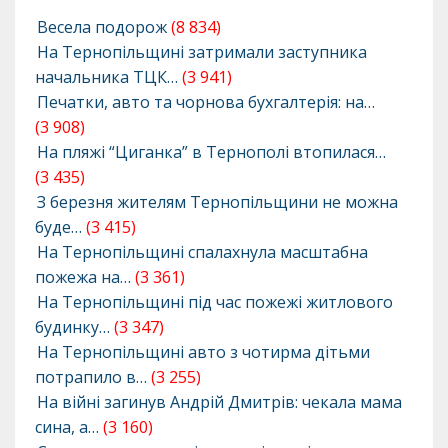
Весела подорож
(8 834)
На Тернопільщині затримали заступника
начальника ТЦК…
(3 941)
Печатки, авто та чорнова бухгалтерія: на…
(3 908)
На пляжі “Циганка” в Тернополі втопилася…
(3 435)
З березня жителям Тернопільщини не можна
буде…
(3 415)
На Тернопільщині спалахнула масштабна
пожежа на…
(3 361)
На Тернопільщині під час пожежі житлового
будинку…
(3 347)
На Тернопільщині авто з чотирма дітьми
потрапило в…
(3 255)
На війні загинув Андрій Дмитрів: чекала мама
сина, а…
(3 160)