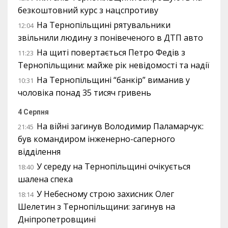
безкоштовний курс з нацспротиву
На Тернопільщині рятувальники
12:04
звільнили людину з понівеченого в ДТП авто
На щиті повертається Петро Федів з
11:23
Тернопільщини: майже рік невідомості та надії
На Тернопільщині “банкір” виманив у
10:31
чоловіка понад 35 тисяч гривень
4 Серпня
На війні загинув Володимир Паламарчук:
21:45
був командиром інженерно-саперного
відділення
У середу на Тернопільщині очікується
18:40
шалена спека
У Небесному строю захисник Олег
18:14
Шелетин з Тернопільщини: загинув на
Дніпропетровщині