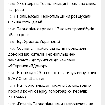
У четвер на Тернопільщині – сильна спека
18:00
та грози
Поліцейські Тернопільщини розшукали
17:16
більше сотні дітей
Тернопіль отримав 17 нових тролейбусів
16:41
«Електрон»
Ісус Христос Українець?
16:03
Серпень – найскладніший період для
14:30
донорства: жителів Тернопільщини
закликають долучитися до кампанії
«ЯСерпневийДонор»
Назавжди 29: на фронті загинув випускник
13:47
ЗУНУ Олег Шелетин
На Тернопільщині можна безкоштовно
13:18
пройти комп’ютерну томографію (перелік
лікарень)
Жителів Тернопільщини запрошують на
12:30