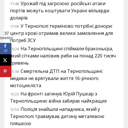
Урожай під загрозою: російські атаки
17:48
портів можуть коштувати Україні мільярди
доларів
У Тернополі терміново потрібні донори:
17:09
центр крові отримав велике замовлення для
37
SHARES
потреб ЗСУ
На Тернопільщині спіймали браконьєра,
16:34
37
який сітками наловив риби на понад 220 тисяч
гривень
Смертельна ДТП на Тернопільщині:
15:38
медики не врятували життя 16-річного
мотоцикліста
На фронті загинув Юрій Пушкар з
13:23
Тернопільщини: війна забирає найкращих
Поліція знайшла нападника, який у
12:50
Тернополі травмував дитину металевою
пляшкою