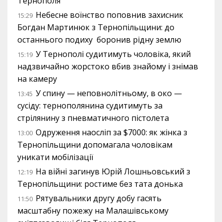
Тернополя
Небесне воїнство поповнив захисник
15:29
Богдан Мартинюк з Тернопільщини: до
останнього подиху боронив рідну землю
У Тернополі судитимуть чоловіка, який
15:19
надзвичайно жорстоко вбив знайому і знімав
на камеру
У спину — неповнолітньому, в око —
13:45
сусіду: тернополянина судитимуть за
стрілянину з пневматичного пістолета
Одруження наосліп за $7000: як жінка з
13:00
Тернопільщини допомагала чоловікам
уникати мобілізації
На війні загинув Юрій Лошньовський з
12:19
Тернопільщини: ростиме без тата донька
Рятувальники другу добу гасять
11:50
масштабну пожежу на Малашівському