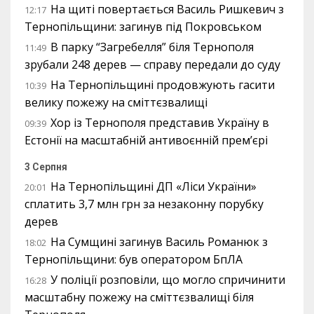
На щиті повертається Василь Ришкевич з
12:17
Тернопільщини: загинув під Покровськом
В парку “Загребелля” біля Тернополя
11:49
зрубали 248 дерев — справу передали до суду
На Тернопільщині продовжують гасити
10:39
велику пожежу на сміттєзвалищі
Хор із Тернополя представив Україну в
09:39
Естонії на масштабній антивоєнній прем’єрі
3 Серпня
На Тернопільщині ДП «Ліси України»
20:01
сплатить 3,7 млн грн за незаконну порубку
дерев
На Сумщині загинув Василь Романюк з
18:02
Тернопільщини: був оператором БпЛА
У поліції розповіли, що могло спричинити
16:28
масштабну пожежу на сміттєзвалищі біля