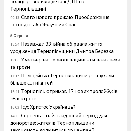
поліції розповіли деталі ДТП на
Тернопільщині
Свято нового врожаю: Преображення
09:13
Господнє або Яблучний Спас
5 Серпня
Назавжди 33: війна обірвала життя
18:54
уродженця Тернопільщини Дмитра Березка
У четвер на Тернопільщині – сильна спека
18:00
та грози
Поліцейські Тернопільщини розшукали
17:16
більше сотні дітей
Тернопіль отримав 17 нових тролейбусів
16:41
«Електрон»
Ісус Христос Українець?
16:03
Серпень – найскладніший період для
14:30
донорства: жителів Тернопільщини
закликають долучитися до кампанії