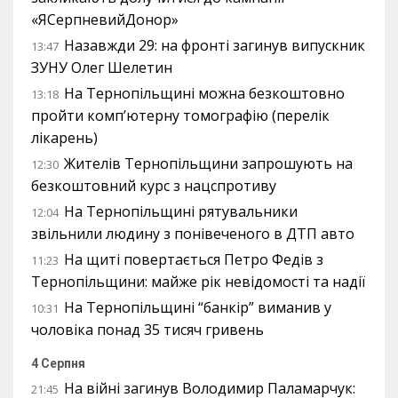
«ЯСерпневийДонор»
Назавжди 29: на фронті загинув випускник
13:47
ЗУНУ Олег Шелетин
На Тернопільщині можна безкоштовно
13:18
пройти комп’ютерну томографію (перелік
лікарень)
Жителів Тернопільщини запрошують на
12:30
безкоштовний курс з нацспротиву
На Тернопільщині рятувальники
12:04
звільнили людину з понівеченого в ДТП авто
На щиті повертається Петро Федів з
11:23
Тернопільщини: майже рік невідомості та надії
На Тернопільщині “банкір” виманив у
10:31
чоловіка понад 35 тисяч гривень
4 Серпня
На війні загинув Володимир Паламарчук:
21:45