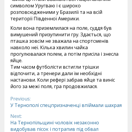
символом Уругваю і є широко
розповсюдженими у Бразилії та на всій
території Південної Америки.
Коли вона приземлилася на поле, суддя був
вимушений призупинити гру. Здається, що
пташка зовсім не зважала на спортсменів
навколо неї. Кілька хвилин чайка
прогулювалася полем, а потім присіла і знесла
яйце.
Тим часом футболісти встигли трішки
відпочити, а тренери дали їм необхідні
настанови. Коли рефері забрав яйце та виніс
його за межі поля, гра продовжилася.
Previous:
Continue
У Тернополі спецпризначенці впіймали шахрая
Reading
Next:
На Тернопільщині чоловік незаконно
видобував пісок і потрапив під обвал