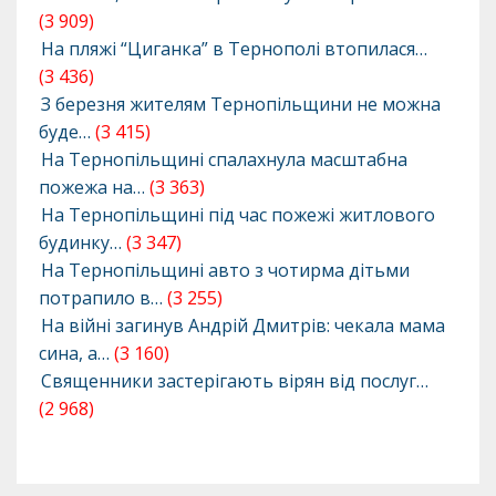
(3 909)
На пляжі “Циганка” в Тернополі втопилася…
(3 436)
З березня жителям Тернопільщини не можна
буде…
(3 415)
На Тернопільщині спалахнула масштабна
пожежа на…
(3 363)
На Тернопільщині під час пожежі житлового
будинку…
(3 347)
На Тернопільщині авто з чотирма дітьми
потрапило в…
(3 255)
На війні загинув Андрій Дмитрів: чекала мама
сина, а…
(3 160)
Священники застерігають вірян від послуг…
(2 968)