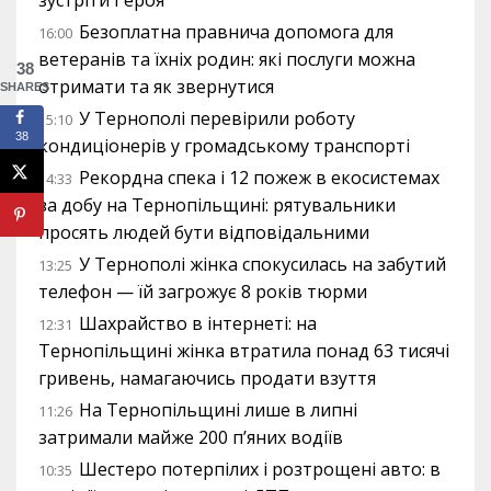
зустріти Героя
Безоплатна правнича допомога для
16:00
ветеранів та їхніх родин: які послуги можна
38
отримати та як звернутися
SHARES
У Тернополі перевірили роботу
15:10
38
кондиціонерів у громадському транспорті
Рекордна спека і 12 пожеж в екосистемах
14:33
за добу на Тернопільщині: рятувальники
просять людей бути відповідальними
У Тернополі жінка спокусилась на забутий
13:25
телефон — їй загрожує 8 років тюрми
Шахрайство в інтернеті: на
12:31
Тернопільщині жінка втратила понад 63 тисячі
гривень, намагаючись продати взуття
На Тернопільщині лише в липні
11:26
затримали майже 200 п’яних водіїв
Шестеро потерпілих і розтрощені авто: в
10:35