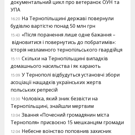
документальний цикл про ветеранок ОУН та
УПА
На Тернопільщині державі повернули
16:20
будівлю вартістю понад 50 млн грн
«Після поранення лише одне бажання –
15:43
відновитися і повернутись до побратимів»:
історія незламного тернопільського гвардійця
Скільки на Тернопільщині випадків
15:11
домашнього насильства і як карають
У Тернополі відбудуться установчі збори
15:09
асоціації нащадків українських жертв
польських репресій
Чоловіка, який зник безвісти на
13:30
Тернопільщині, знайшли мертвим
Звання «Почесний громадянин міста
13:04
Тернополя» присвоєно 15 мешканцям громади
Небесне воїнство поповнив захисник
12:04