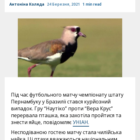
Антоніна Коляда
24 Березня, 2021
1 min read
Під час футбольного матчу чемпіонату штату
Пернамбуку у Бразилії стався курйозний
випадок. Гру “Наутіко” проти “Вера Крус”
перервала пташка, яка захотіла пройтися та
знести яйце, повідомляє
УНІАН.
Несподіваною гостею матчу стала чилійська
чайка. Ці птахи вважаються національним