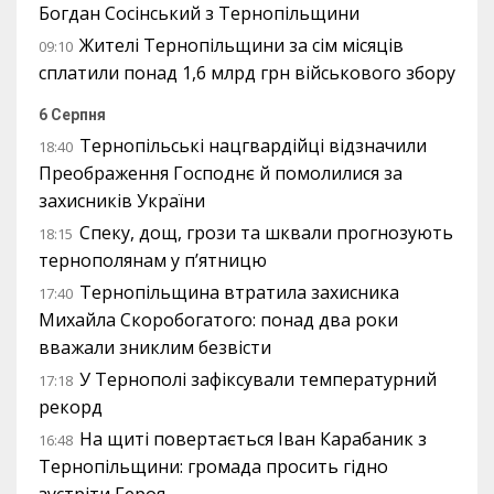
Богдан Сосінський з Тернопільщини
Жителі Тернопільщини за сім місяців
09:10
сплатили понад 1,6 млрд грн військового збору
6 Серпня
Тернопільські нацгвардійці відзначили
18:40
Преображення Господнє й помолилися за
захисників України
Спеку, дощ, грози та шквали прогнозують
18:15
тернополянам у п’ятницю
Тернопільщина втратила захисника
17:40
Михайла Скоробогатого: понад два роки
вважали зниклим безвісти
У Тернополі зафіксували температурний
17:18
рекорд
На щиті повертається Іван Карабаник з
16:48
Тернопільщини: громада просить гідно