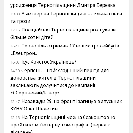
уродженця Тернопільщини Дмитра Березка
У четвер на Тернопільщині – сильна спека
18:00
та грози
Поліцейські Тернопільщини розшукали
17:16
більше сотні дітей
Тернопіль отримав 17 нових тролейбусів
16:41
«Електрон»
Ісус Христос Українець?
16:03
Серпень – найскладніший період для
14:30
донорства: жителів Тернопільщини
закликають долучитися до кампанії
«ЯСерпневийДонор»
Назавжди 29: на фронті загинув випускник
13:47
ЗУНУ Олег Шелетин
На Тернопільщині можна безкоштовно
13:18
пройти комп’ютерну томографію (перелік
лікарень)