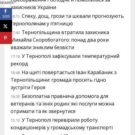
SHARES
захисників України
Спеку, дощ, грози та шквали прогнозують
18:15
1025
тернополянам у п’ятницю
Тернопільщина втратила захисника
17:40
Михайла Скоробогатого: понад два роки
вважали зниклим безвісти
У Тернополі зафіксували температурний
17:18
рекорд
На щиті повертається Іван Карабаник з
16:48
Тернопільщини: громада просить гідно
зустріти Героя
Безоплатна правнича допомога для
16:00
ветеранів та їхніх родин: які послуги можна
отримати та як звернутися
У Тернополі перевірили роботу
15:10
кондиціонерів у громадському транспорті