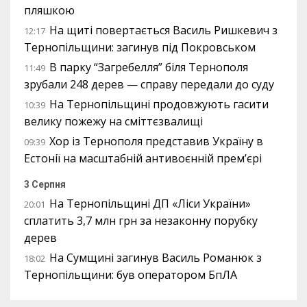
пляшкою
На щиті повертається Василь Ришкевич з
12:17
Тернопільщини: загинув під Покровськом
В парку “Загребелля” біля Тернополя
11:49
зрубали 248 дерев — справу передали до суду
На Тернопільщині продовжують гасити
10:39
велику пожежу на сміттєзвалищі
Хор із Тернополя представив Україну в
09:39
Естонії на масштабній антивоєнній прем’єрі
3 Серпня
На Тернопільщині ДП «Ліси України»
20:01
сплатить 3,7 млн грн за незаконну порубку
дерев
На Сумщині загинув Василь Романюк з
18:02
Тернопільщини: був оператором БпЛА