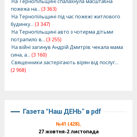
На Тернопільщині спалахнула масштабна
пожежа на…
(3 363)
На Тернопільщині під час пожежі житлового
будинку…
(3 347)
На Тернопільщині авто з чотирма дітьми
потрапило в…
(3 255)
На війні загинув Андрій Дмитрів: чекала мама
сина, а…
(3 160)
Священники застерігають вірян від послуг…
(2 968)
Газета “Наш ДЕНЬ” в pdf
№41 (428),
27 жовтня-2 листопада