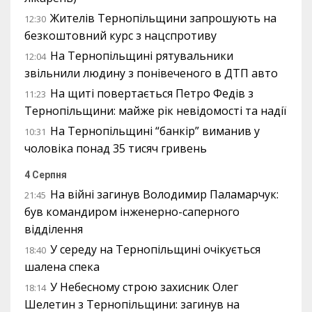
Жителів Тернопільщини запрошують на
12:30
безкоштовний курс з нацспротиву
На Тернопільщині рятувальники
12:04
звільнили людину з понівеченого в ДТП авто
На щиті повертається Петро Федів з
11:23
Тернопільщини: майже рік невідомості та надії
На Тернопільщині “банкір” виманив у
10:31
чоловіка понад 35 тисяч гривень
4 Серпня
На війні загинув Володимир Паламарчук:
21:45
був командиром інженерно-саперного
відділення
У середу на Тернопільщині очікується
18:40
шалена спека
У Небесному строю захисник Олег
18:14
Шелетин з Тернопільщини: загинув на