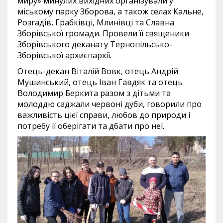
миру» минулих вихідних організували у
міському парку Зборова, а також селах Кальне,
Розгадів, Грабківці, Млинівці та Славна
Зборівської громади. Провели її священики
Зборівського деканату Тернопільсько-
Зборівської архиєпархії.
Отець-декан Віталій Вовк, отець Андрій
Мушинський, отець Іван Гавдяк та отець
Володимир Беркита разом з дітьми та
молоддю саджали червоні дуби, говорили про
важливість цієї справи, любов до природи і
потребу її оберігати та дбати про неї.