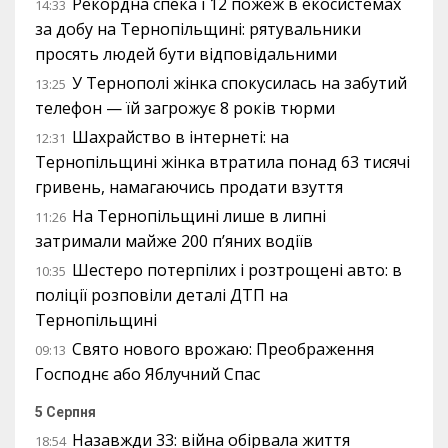
Рекордна спека і 12 пожеж в екосистемах
14:33
за добу на Тернопільщині: рятувальники
просять людей бути відповідальними
У Тернополі жінка спокусилась на забутий
13:25
телефон — їй загрожує 8 років тюрми
Шахрайство в інтернеті: на
12:31
Тернопільщині жінка втратила понад 63 тисячі
гривень, намагаючись продати взуття
На Тернопільщині лише в липні
11:26
затримали майже 200 п’яних водіїв
Шестеро потерпілих і розтрощені авто: в
10:35
поліції розповіли деталі ДТП на
Тернопільщині
Свято нового врожаю: Преображення
09:13
Господнє або Яблучний Спас
5 Серпня
Назавжди 33: війна обірвала життя
18:54