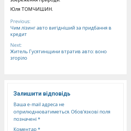
Юля ТОМЧИШИН.
Previous:
Continue
Чим лізинг авто вигідніший за придбання в
кредит
Reading
Next:
Житель Гусятинщини втратив авто: воно
згоріло
Залишити відповідь
Ваша e-mail адреса не
оприлюднюватиметься.
Обов’язкові поля
позначені
*
Коментар
*