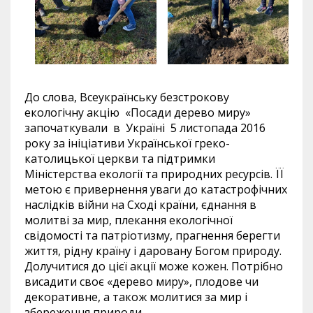
До слова, Всеукраїнську безстрокову
екологічну акцію «Посади дерево миру»
започаткували в Україні 5 листопада 2016
року за ініціативи Української греко-
католицької церкви та підтримки
Міністерства екології та природних ресурсів. ЇЇ
метою є привернення уваги до катастрофічних
наслідків війни на Сході країни, єднання в
молитві за мир, плекання екологічної
свідомості та патріотизму, прагнення берегти
життя, рідну країну і даровану Богом природу.
Долучитися до цієї акції може кожен. Потрібно
висадити своє «дерево миру», плодове чи
декоративне, а також молитися за мир і
збереження природи.