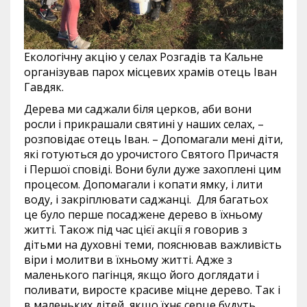
Екологічну акцію у селах Розгадів та Кальне
організував парох місцевих храмів отець Іван
Гавдяк.
Дерева ми саджали біля церков, аби вони
росли і прикрашали святині у наших селах, –
розповідає отець Іван. – Допомагали мені діти,
які готуються до урочистого Святого Причастя
і Першої сповіді. Вони були дуже захоплені цим
процесом. Допомагали і копати ямку, і лити
воду, і закріплювати саджанці. Для багатьох
це було перше посаджене дерево в їхньому
житті. Також під час цієї акції я говорив з
дітьми на духовні теми, пояснював важливість
віри і молитви в їхньому житті. Адже з
маленького пагінця, якщо його доглядати і
поливати, виросте красиве міцне дерево. Так і
в маленьких дітей, якщо їхнє серце будуть