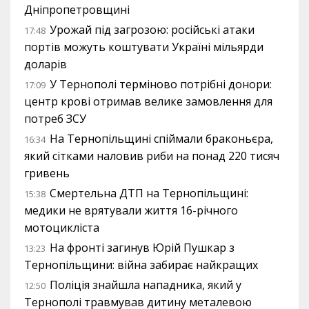
Дніпропетровщині
Урожай під загрозою: російські атаки
17:48
портів можуть коштувати Україні мільярди
доларів
У Тернополі терміново потрібні донори:
17:09
центр крові отримав велике замовлення для
потреб ЗСУ
На Тернопільщині спіймали браконьєра,
16:34
який сітками наловив риби на понад 220 тисяч
гривень
Смертельна ДТП на Тернопільщині:
15:38
медики не врятували життя 16-річного
мотоцикліста
На фронті загинув Юрій Пушкар з
13:23
Тернопільщини: війна забирає найкращих
Поліція знайшла нападника, який у
12:50
Тернополі травмував дитину металевою