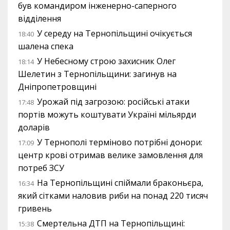
був командиром інженерно-саперного
відділення
У середу на Тернопільщині очікується
18:40
шалена спека
У Небесному строю захисник Олег
18:14
Шелетин з Тернопільщини: загинув на
Дніпропетровщині
Урожай під загрозою: російські атаки
17:48
портів можуть коштувати Україні мільярди
доларів
У Тернополі терміново потрібні донори:
17:09
центр крові отримав велике замовлення для
потреб ЗСУ
На Тернопільщині спіймали браконьєра,
16:34
який сітками наловив риби на понад 220 тисяч
гривень
Смертельна ДТП на Тернопільщині:
15:38