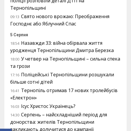
поліції розповіли деталі ДТП на
Тернопільщині
Свято нового врожаю: Преображення
09:13
Господнє або Яблучний Спас
5 Серпня
Назавжди 33: війна обірвала життя
18:54
уродженця Тернопільщини Дмитра Березка
У четвер на Тернопільщині – сильна спека
18:00
та грози
Поліцейські Тернопільщини розшукали
17:16
більше сотні дітей
Тернопіль отримав 17 нових тролейбусів
16:41
«Електрон»
Ісус Христос Українець?
16:03
Серпень – найскладніший період для
14:30
донорства: жителів Тернопільщини
закликають долучитися до кампанії