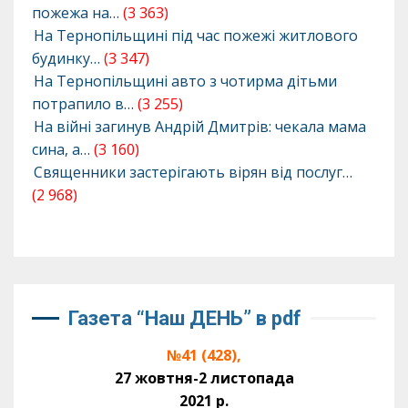
пожежа на…
(3 363)
На Тернопільщині під час пожежі житлового
будинку…
(3 347)
На Тернопільщині авто з чотирма дітьми
потрапило в…
(3 255)
На війні загинув Андрій Дмитрів: чекала мама
сина, а…
(3 160)
Священники застерігають вірян від послуг…
(2 968)
Газета “Наш ДЕНЬ” в pdf
№41 (428),
27 жовтня-2 листопада
2021 р.