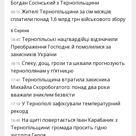
Богдан Сосінський з Тернопільщини
Жителі Тернопільщини за сім місяців
09:10
сплатили понад 1,6 млрд грн військового збору
6 Серпня
Тернопільські нацгвардійці відзначили
18:40
Преображення Господнє й помолилися за
захисників України
Спеку, дощ, грози та шквали прогнозують
18:15
тернополянам у п’ятницю
Тернопільщина втратила захисника
17:40
Михайла Скоробогатого: понад два роки
вважали зниклим безвісти
У Тернополі зафіксували температурний
17:18
рекорд
На щиті повертається Іван Карабаник з
16:48
Тернопільщини: громада просить гідно
зустріти Героя