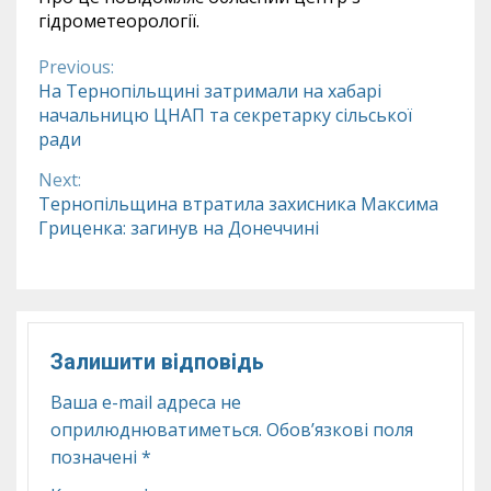
гідрометеорології.
Previous:
Continue
На Тернопільщині затримали на хабарі
начальницю ЦНАП та секретарку сільської
Reading
ради
Next:
Тернопільщина втратила захисника Максима
Гриценка: загинув на Донеччині
Залишити відповідь
Ваша e-mail адреса не
оприлюднюватиметься.
Обов’язкові поля
позначені
*