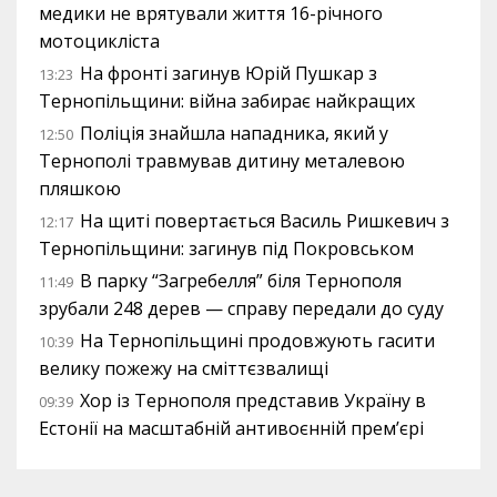
медики не врятували життя 16-річного
мотоцикліста
На фронті загинув Юрій Пушкар з
13:23
Тернопільщини: війна забирає найкращих
Поліція знайшла нападника, який у
12:50
Тернополі травмував дитину металевою
пляшкою
На щиті повертається Василь Ришкевич з
12:17
Тернопільщини: загинув під Покровськом
В парку “Загребелля” біля Тернополя
11:49
зрубали 248 дерев — справу передали до суду
На Тернопільщині продовжують гасити
10:39
велику пожежу на сміттєзвалищі
Хор із Тернополя представив Україну в
09:39
Естонії на масштабній антивоєнній прем’єрі