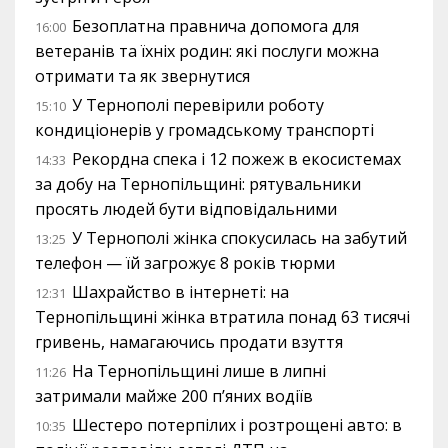
Безоплатна правнича допомога для
16:00
ветеранів та їхніх родин: які послуги можна
отримати та як звернутися
У Тернополі перевірили роботу
15:10
кондиціонерів у громадському транспорті
Рекордна спека і 12 пожеж в екосистемах
14:33
за добу на Тернопільщині: рятувальники
просять людей бути відповідальними
У Тернополі жінка спокусилась на забутий
13:25
телефон — їй загрожує 8 років тюрми
Шахрайство в інтернеті: на
12:31
Тернопільщині жінка втратила понад 63 тисячі
гривень, намагаючись продати взуття
На Тернопільщині лише в липні
11:26
затримали майже 200 п’яних водіїв
Шестеро потерпілих і розтрощені авто: в
10:35