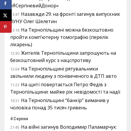
«ЯСерпневийДонор»
Назавжди 29: на фронті загинув випускник
13:47
ЗУНУ Олег Шелетин
На Тернопільщині можна безкоштовно
13:18
пройти комп’ютерну томографію (перелік
лікарень)
Жителів Тернопільщини запрошують на
12:30
безкоштовний курс з нацспротиву
На Тернопільщині рятувальники
12:04
звільнили людину з понівеченого в ДТП авто
На щиті повертається Петро Федів з
11:23
Тернопільщини: майже рік невідомості та надії
На Тернопільщині “банкір” виманив у
10:31
чоловіка понад 35 тисяч гривень
4 Серпня
На війні загинув Володимир Паламарчук:
21:45