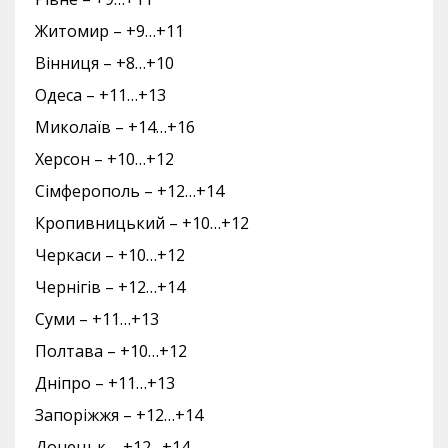
Житомир – +9…+11
Вінниця – +8…+10
Одеса – +11…+13
Миколаїв – +14…+16
Херсон – +10…+12
Сімферополь – +12…+14
Кропивницький – +10…+12
Черкаси – +10…+12
Чернігів – +12…+14
Суми – +11…+13
Полтава – +10…+12
Дніпро – +11…+13
Запоріжжя – +12…+14
Донецьк – +12…+14