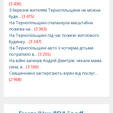
(3 436)
З березня жителям Тернопільщини не можна
буде…
(3 415)
На Тернопільщині спалахнула масштабна
пожежа на…
(3 363)
На Тернопільщині під час пожежі житлового
будинку…
(3 347)
На Тернопільщині авто з чотирма дітьми
потрапило в…
(3 255)
На війні загинув Андрій Дмитрів: чекала мама
сина, а…
(3 160)
Священники застерігають вірян від послуг…
(2 968)