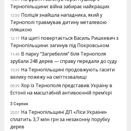
Тернопільщини: війна забирає найкращих
Поліція знайшла нападника, який у
12:50
Тернополі травмував дитину металевою
пляшкою
На щиті повертається Василь Ришкевич з
12:17
Тернопільщини: загинув під Покровськом
В парку “Загребелля” біля Тернополя
11:49
зрубали 248 дерев — справу передали до суду
На Тернопільщині продовжують гасити
10:39
велику пожежу на сміттєзвалищі
Хор із Тернополя представив Україну в
09:39
Естонії на масштабній антивоєнній прем’єрі
3 Серпня
На Тернопільщині ДП «Ліси України»
20:01
сплатить 3,7 млн грн за незаконну порубку
дерев