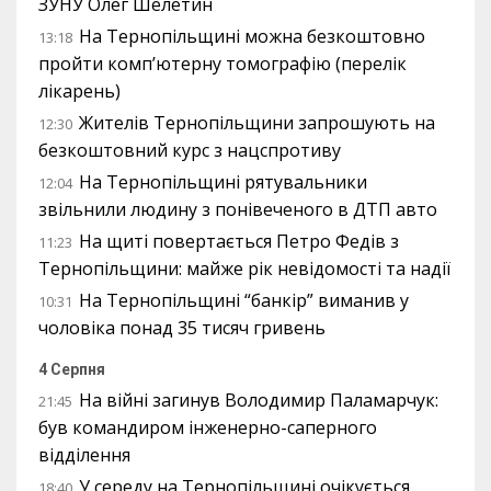
ЗУНУ Олег Шелетин
На Тернопільщині можна безкоштовно
13:18
пройти комп’ютерну томографію (перелік
лікарень)
Жителів Тернопільщини запрошують на
12:30
безкоштовний курс з нацспротиву
На Тернопільщині рятувальники
12:04
звільнили людину з понівеченого в ДТП авто
На щиті повертається Петро Федів з
11:23
Тернопільщини: майже рік невідомості та надії
На Тернопільщині “банкір” виманив у
10:31
чоловіка понад 35 тисяч гривень
4 Серпня
На війні загинув Володимир Паламарчук:
21:45
був командиром інженерно-саперного
відділення
У середу на Тернопільщині очікується
18:40