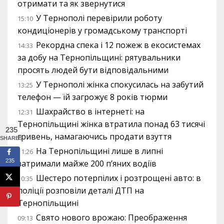
отримати та як звернутися
У Тернополі перевірили роботу
15:10
кондиціонерів у громадському транспорті
Рекордна спека і 12 пожеж в екосистемах
14:33
за добу на Тернопільщині: рятувальники
просять людей бути відповідальними
У Тернополі жінка спокусилась на забутий
13:25
телефон — їй загрожує 8 років тюрми
Шахрайство в інтернеті: на
12:31
Тернопільщині жінка втратила понад 63 тисячі
235
гривень, намагаючись продати взуття
SHARES
На Тернопільщині лише в липні
11:26
235
затримали майже 200 п’яних водіїв
Шестеро потерпілих і розтрощені авто: в
10:35
поліції розповіли деталі ДТП на
Тернопільщині
Свято нового врожаю: Преображення
09:13