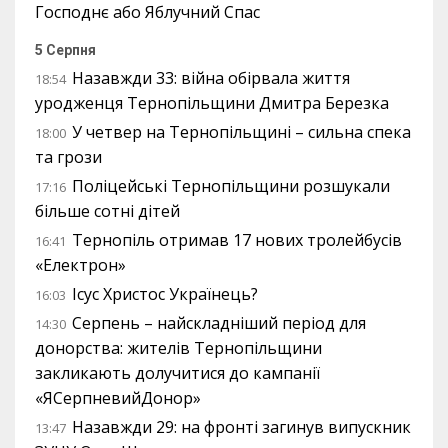
Господнє або Яблучний Спас
5 Серпня
Назавжди 33: війна обірвала життя
18:54
уродженця Тернопільщини Дмитра Березка
У четвер на Тернопільщині – сильна спека
18:00
та грози
Поліцейські Тернопільщини розшукали
17:16
більше сотні дітей
Тернопіль отримав 17 нових тролейбусів
16:41
«Електрон»
Ісус Христос Українець?
16:03
Серпень – найскладніший період для
14:30
донорства: жителів Тернопільщини
закликають долучитися до кампанії
«ЯСерпневийДонор»
Назавжди 29: на фронті загинув випускник
13:47