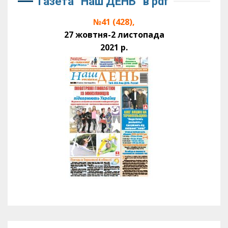
Газета “Наш ДЕНЬ” в pdf
№41 (428),
27 жовтня-2 листопада
2021 р.