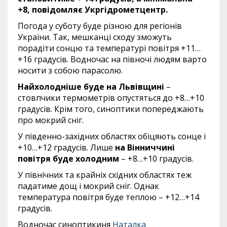
+8, повідомляє Укргідрометцентр.
Погода у суботу буде різною для регіонів
України. Так, мешканці сходу зможуть
порадіти сонцю та температурі повітря +11…
+16 градусів. Водночас на півночі людям варто
носити з собою парасолю.
Найхолодніше буде на Львівщині
–
стовпчики термометрів опустяться до +8…+10
градусів. Крім того, синоптики попереджають
про мокрий сніг.
У південно-західних областях обіцяють сонце і
+10…+12 градусів. Лише
на Вінниччині
повітря буде холодним
– +8…+10 градусів.
У північних та крайніх східних областях теж
падатиме дощ і мокрий сніг. Однак
температура повітря буде теплою – +12…+14
градусів.
Водночас синоптикиня
Наталка