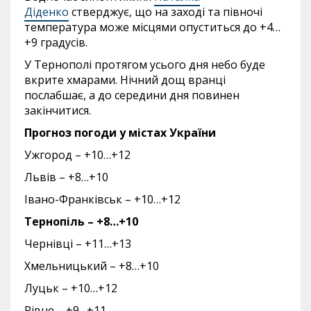
Діденко
стверджує, що на заході та півночі
температура може місцями опуститься до +4…
+9 градусів.
У Тернополі протягом усього дня небо буде
вкрите хмарами. Нічний дощ вранці
послабшає, а до середини дня повинен
закінчитися.
Прогноз погоди у містах України
Ужгород – +10…+12
Львів – +8…+10
Івано-Франківськ – +10…+12
Тернопіль – +8…+10
Чернівці – +11…+13
Хмельницький – +8…+10
Луцьк – +10…+12
Рівне – +9…+11