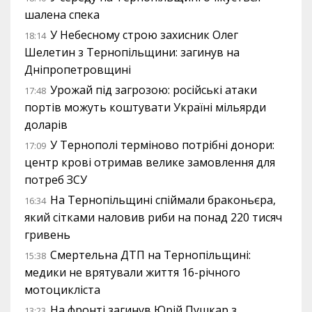
шалена спека
У Небесному строю захисник Олег
18:14
Шелетин з Тернопільщини: загинув на
Дніпропетровщині
Урожай під загрозою: російські атаки
17:48
портів можуть коштувати Україні мільярди
доларів
У Тернополі терміново потрібні донори:
17:09
центр крові отримав велике замовлення для
потреб ЗСУ
На Тернопільщині спіймали браконьєра,
16:34
який сітками наловив риби на понад 220 тисяч
гривень
Смертельна ДТП на Тернопільщині:
15:38
медики не врятували життя 16-річного
мотоцикліста
На фронті загинув Юрій Пушкар з
13:23