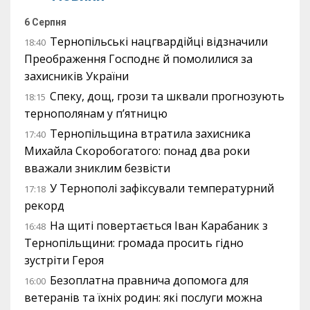
6 Серпня
Тернопільські нацгвардійці відзначили
18:40
Преображення Господнє й помолилися за
захисників України
Спеку, дощ, грози та шквали прогнозують
18:15
тернополянам у п’ятницю
Тернопільщина втратила захисника
17:40
Михайла Скоробогатого: понад два роки
вважали зниклим безвісти
У Тернополі зафіксували температурний
17:18
рекорд
На щиті повертається Іван Карабаник з
16:48
Тернопільщини: громада просить гідно
зустріти Героя
Безоплатна правнича допомога для
16:00
ветеранів та їхніх родин: які послуги можна