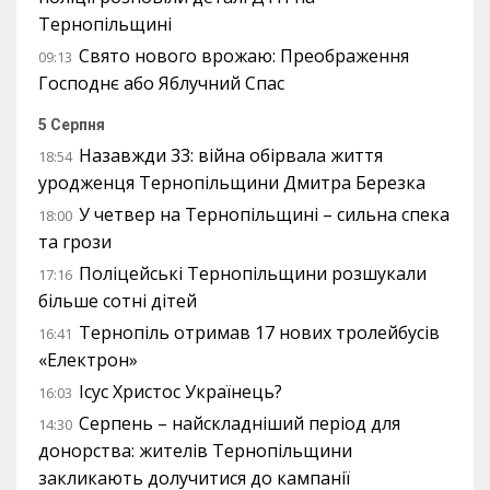
Тернопільщині
Свято нового врожаю: Преображення
09:13
Господнє або Яблучний Спас
5 Серпня
Назавжди 33: війна обірвала життя
18:54
уродженця Тернопільщини Дмитра Березка
У четвер на Тернопільщині – сильна спека
18:00
та грози
Поліцейські Тернопільщини розшукали
17:16
більше сотні дітей
Тернопіль отримав 17 нових тролейбусів
16:41
«Електрон»
Ісус Христос Українець?
16:03
Серпень – найскладніший період для
14:30
донорства: жителів Тернопільщини
закликають долучитися до кампанії