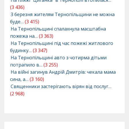
На пляжі “Циганка” в Тернополі втопилася…
(3 436)
З березня жителям Тернопільщини не можна
буде…
(3 415)
На Тернопільщині спалахнула масштабна
пожежа на…
(3 363)
На Тернопільщині під час пожежі житлового
будинку…
(3 347)
На Тернопільщині авто з чотирма дітьми
потрапило в…
(3 255)
На війні загинув Андрій Дмитрів: чекала мама
сина, а…
(3 160)
Священники застерігають вірян від послуг…
(2 968)