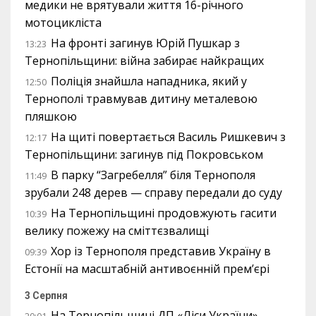
медики не врятували життя 16-річного
мотоцикліста
На фронті загинув Юрій Пушкар з
13:23
Тернопільщини: війна забирає найкращих
Поліція знайшла нападника, який у
12:50
Тернополі травмував дитину металевою
пляшкою
На щиті повертається Василь Ришкевич з
12:17
Тернопільщини: загинув під Покровськом
В парку “Загребелля” біля Тернополя
11:49
зрубали 248 дерев — справу передали до суду
На Тернопільщині продовжують гасити
10:39
велику пожежу на сміттєзвалищі
Хор із Тернополя представив Україну в
09:39
Естонії на масштабній антивоєнній прем’єрі
3 Серпня
На Тернопільщині ДП «Ліси України»