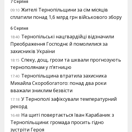
7 Серпня
Жителі Тернопільщини за сім місяців
09:10
сплатили понад 1,6 млрд грн військового збору
6 Серпня
Тернопільські нацгвардійці відзначили
18:40
Преображення Господнє й помолилися за
захисників України
Спеку, дощ, грози та шквали прогнозують
18:15
тернополянам у п’ятницю
Тернопільщина втратила захисника
17:40
Михайла Скоробогатого: понад два роки
вважали зниклим безвісти
У Тернополі зафіксували температурний
17:18
рекорд
На щиті повертається Іван Карабаник з
16:48
Тернопільщини: громада просить гідно
зустріти Героя