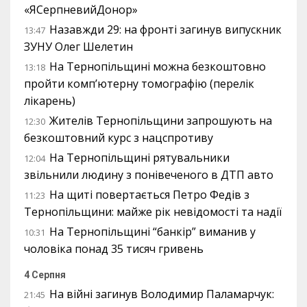
«ЯСерпневийДонор»
Назавжди 29: на фронті загинув випускник
13:47
ЗУНУ Олег Шелетин
На Тернопільщині можна безкоштовно
13:18
пройти комп’ютерну томографію (перелік
лікарень)
Жителів Тернопільщини запрошують на
12:30
безкоштовний курс з нацспротиву
На Тернопільщині рятувальники
12:04
звільнили людину з понівеченого в ДТП авто
На щиті повертається Петро Федів з
11:23
Тернопільщини: майже рік невідомості та надії
На Тернопільщині “банкір” виманив у
10:31
чоловіка понад 35 тисяч гривень
4 Серпня
На війні загинув Володимир Паламарчук:
21:45