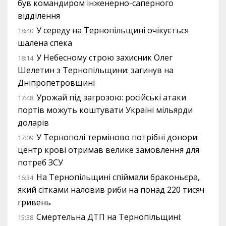
був командиром інженерно-саперного
відділення
У середу на Тернопільщині очікується
18:40
шалена спека
У Небесному строю захисник Олег
18:14
Шелетин з Тернопільщини: загинув на
Дніпропетровщині
Урожай під загрозою: російські атаки
17:48
портів можуть коштувати Україні мільярди
доларів
У Тернополі терміново потрібні донори:
17:09
центр крові отримав велике замовлення для
потреб ЗСУ
На Тернопільщині спіймали браконьєра,
16:34
який сітками наловив риби на понад 220 тисяч
гривень
Смертельна ДТП на Тернопільщині:
15:38