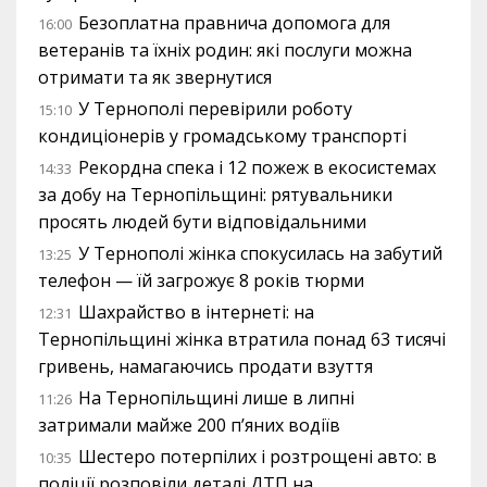
Безоплатна правнича допомога для
16:00
ветеранів та їхніх родин: які послуги можна
отримати та як звернутися
У Тернополі перевірили роботу
15:10
кондиціонерів у громадському транспорті
Рекордна спека і 12 пожеж в екосистемах
14:33
за добу на Тернопільщині: рятувальники
просять людей бути відповідальними
У Тернополі жінка спокусилась на забутий
13:25
телефон — їй загрожує 8 років тюрми
Шахрайство в інтернеті: на
12:31
Тернопільщині жінка втратила понад 63 тисячі
гривень, намагаючись продати взуття
На Тернопільщині лише в липні
11:26
затримали майже 200 п’яних водіїв
Шестеро потерпілих і розтрощені авто: в
10:35
поліції розповіли деталі ДТП на