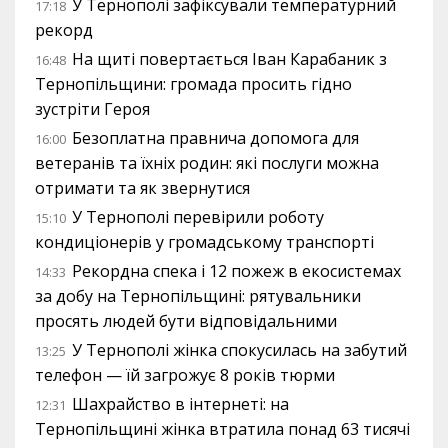
У Тернополі зафіксували температурний
17:18
рекорд
На щиті повертається Іван Карабаник з
16:48
Тернопільщини: громада просить гідно
зустріти Героя
Безоплатна правнича допомога для
16:00
ветеранів та їхніх родин: які послуги можна
отримати та як звернутися
У Тернополі перевірили роботу
15:10
кондиціонерів у громадському транспорті
Рекордна спека і 12 пожеж в екосистемах
14:33
за добу на Тернопільщині: рятувальники
просять людей бути відповідальними
У Тернополі жінка спокусилась на забутий
13:25
телефон — їй загрожує 8 років тюрми
Шахрайство в інтернеті: на
12:31
Тернопільщині жінка втратила понад 63 тисячі