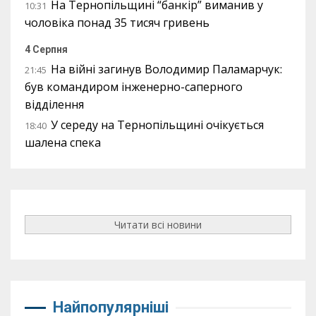
На Тернопільщині “банкір” виманив у
10:31
чоловіка понад 35 тисяч гривень
4 Серпня
На війні загинув Володимир Паламарчук:
21:45
був командиром інженерно-саперного
відділення
У середу на Тернопільщині очікується
18:40
шалена спека
Читати всі новини
Найпопулярніші