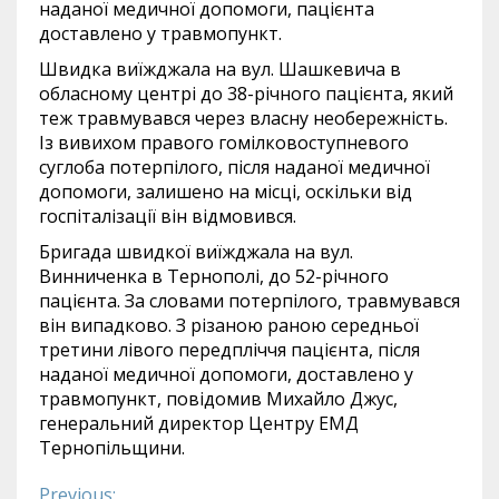
наданої медичної допомоги, пацієнта
доставлено у травмопункт.
Швидка виїжджала на вул. Шашкевича в
обласному центрі до 38-річного пацієнта, який
теж травмувався через власну необережність.
Із вивихом правого гомілковоступневого
суглоба потерпілого, після наданої медичної
допомоги, залишено на місці, оскільки від
госпіталізації він відмовився.
Бригада швидкої виїжджала на вул.
Винниченка в Тернополі, до 52-річного
пацієнта. За словами потерпілого, травмувався
він випадково. З різаною раною середньої
третини лівого передпліччя пацієнта, після
наданої медичної допомоги, доставлено у
травмопункт, повідомив Михайло Джус,
генеральний директор Центру ЕМД
Тернопільщини.
Previous: