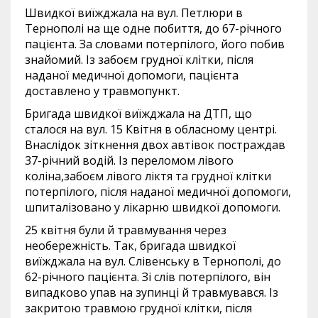
Швидкої виїжджала на вул. Петлюри в
Тернополі на ще одне побиття, до 67-річного
пацієнта. За словами потерпілого, його побив
знайомий. Із забоєм грудної клітки, після
наданої медичної допомоги, пацієнта
доставлено у травмопункт.
Бригада швидкої виїжджала на ДТП, що
сталося на вул. 15 Квітня в обласному центрі.
Внаслідок зіткнення двох автівок постраждав
37-річний водій. Із переломом лівого
коліна,забоєм лівого ліктя та грудної клітки
потерпілого, після наданої медичної допомоги,
шпиталізовано у лікарню швидкої допомоги.
25 квітня були й травмування через
необережність. Так, бригада швидкої
виїжджала на вул. Слівенську в Тернополі, до
62-річного пацієнта. Зі слів потерпілого, він
випадково упав на зупинці й травмувався. Із
закритою травмою грудної клітки, після