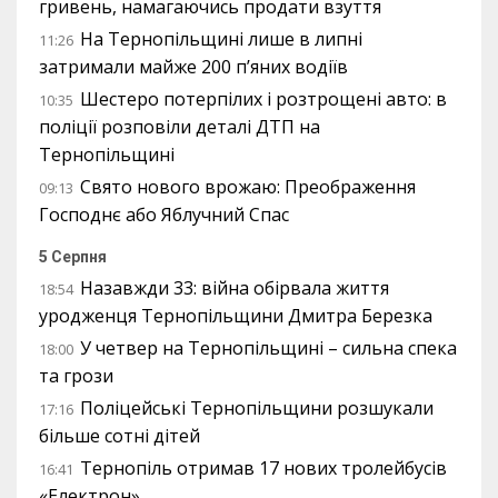
гривень, намагаючись продати взуття
На Тернопільщині лише в липні
11:26
затримали майже 200 п’яних водіїв
Шестеро потерпілих і розтрощені авто: в
10:35
поліції розповіли деталі ДТП на
Тернопільщині
Свято нового врожаю: Преображення
09:13
Господнє або Яблучний Спас
5 Серпня
Назавжди 33: війна обірвала життя
18:54
уродженця Тернопільщини Дмитра Березка
У четвер на Тернопільщині – сильна спека
18:00
та грози
Поліцейські Тернопільщини розшукали
17:16
більше сотні дітей
Тернопіль отримав 17 нових тролейбусів
16:41
«Електрон»