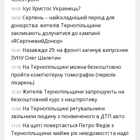
Ісус Христос Українець?
16:03
Серпень – найскладніший період для
14:30
донорства: жителів Тернопільщини
закликають долучитися до кампанії
«ЯСерпневийДонор»
Назавжди 29: на фронті загинув випускник
13:47
ЗУНУ Олег Шелетин
На Тернопільщині можна безкоштовно
13:18
пройти комп’ютерну томографію (перелік
лікарень)
Жителів Тернопільщини запрошують на
12:30
безкоштовний курс з нацспротиву
На Тернопільщині рятувальники
12:04
звільнили людину з понівеченого в ДТП авто
На щиті повертається Петро Федів з
11:23
Тернопільщини: майже рік невідомості та надії