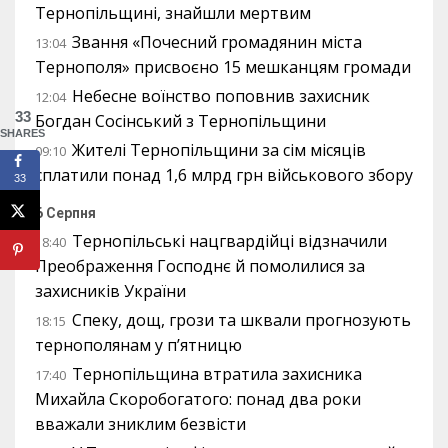
Тернопільщині, знайшли мертвим
Звання «Почесний громадянин міста
13:04
Тернополя» присвоєно 15 мешканцям громади
Небесне воїнство поповнив захисник
12:04
33
Богдан Сосінський з Тернопільщини
SHARES
Жителі Тернопільщини за сім місяців
09:10
сплатили понад 1,6 млрд грн військового збору
33
6 Серпня
Тернопільські нацгвардійці відзначили
18:40
Преображення Господнє й помолилися за
захисників України
Спеку, дощ, грози та шквали прогнозують
18:15
тернополянам у п’ятницю
Тернопільщина втратила захисника
17:40
Михайла Скоробогатого: понад два роки
вважали зниклим безвісти