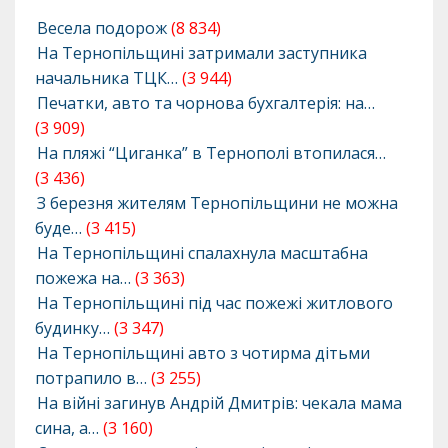
Весела подорож
(8 834)
На Тернопільщині затримали заступника
начальника ТЦК…
(3 944)
Печатки, авто та чорнова бухгалтерія: на…
(3 909)
На пляжі “Циганка” в Тернополі втопилася…
(3 436)
З березня жителям Тернопільщини не можна
буде…
(3 415)
На Тернопільщині спалахнула масштабна
пожежа на…
(3 363)
На Тернопільщині під час пожежі житлового
будинку…
(3 347)
На Тернопільщині авто з чотирма дітьми
потрапило в…
(3 255)
На війні загинув Андрій Дмитрів: чекала мама
сина, а…
(3 160)