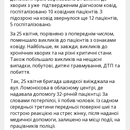
хворих з уже підтвердженим діагнозом ковід,
госпіталізовано 10 ковідних пацієнтів. З
підозрою на ковід звернулося ще 12 пацієнтів,
5 госпіталізовано.
За 25 квітня, порівняно з попереднім числом,
поменшало викликів до пацієнтів з ознаками
ковіду. Найбільше, як завжди, викликів до
хронічних хворих та на різні критичні стани.
Також побільшало викликів на нещасні
випадки, побутові, дитячі травмування, ДТП та
побиття.
Так, 25 квітня бригада швидкої виїжджала на
вул. Ломоносова в обласному центрі, де
надавала допомогу 32-річній пацієнтці. За
словами потерпілої, її побив чоловік. Із садном
середньої третини передньої поверхні шиї та
гострою реакцією на стрес жінку, після наданої
медичної допомоги, залишено на місці події, на
працівників поліції.