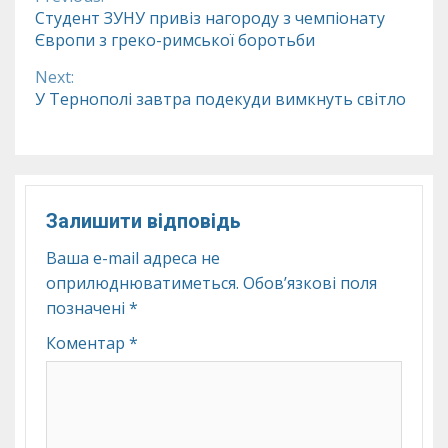
Continue
Студент ЗУНУ привіз нагороду з чемпіонату
Європи з греко-римської боротьби
Reading
Next:
У Тернополі завтра подекуди вимкнуть світло
Залишити відповідь
Ваша e-mail адреса не
оприлюднюватиметься.
Обов’язкові поля
позначені
*
Коментар
*