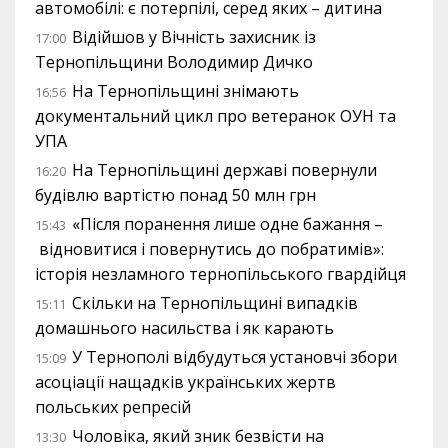
автомобілі: є потерпілі, серед яких – дитина
Відійшов у Вічність захисник із
17:00
Тернопільщини Володимир Дичко
На Тернопільщині знімають
16:56
документальний цикл про ветеранок ОУН та
УПА
На Тернопільщині державі повернули
16:20
будівлю вартістю понад 50 млн грн
«Після поранення лише одне бажання –
15:43
відновитися і повернутись до побратимів»:
історія незламного тернопільського гвардійця
Скільки на Тернопільщині випадків
15:11
домашнього насильства і як карають
У Тернополі відбудуться установчі збори
15:09
асоціації нащадків українських жертв
польських репресій
Чоловіка, який зник безвісти на
13:30