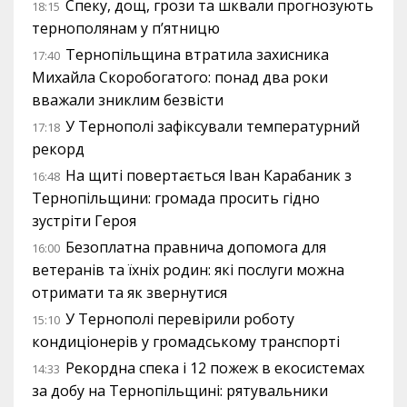
Спеку, дощ, грози та шквали прогнозують
18:15
тернополянам у п’ятницю
Тернопільщина втратила захисника
17:40
Михайла Скоробогатого: понад два роки
вважали зниклим безвісти
У Тернополі зафіксували температурний
17:18
рекорд
На щиті повертається Іван Карабаник з
16:48
Тернопільщини: громада просить гідно
зустріти Героя
Безоплатна правнича допомога для
16:00
ветеранів та їхніх родин: які послуги можна
отримати та як звернутися
У Тернополі перевірили роботу
15:10
кондиціонерів у громадському транспорті
Рекордна спека і 12 пожеж в екосистемах
14:33
за добу на Тернопільщині: рятувальники