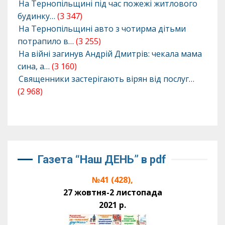
На Тернопільщині під час пожежі житлового
будинку…
(3 347)
На Тернопільщині авто з чотирма дітьми
потрапило в…
(3 255)
На війні загинув Андрій Дмитрів: чекала мама
сина, а…
(3 160)
Священники застерігають вірян від послуг…
(2 968)
Газета “Наш ДЕНЬ” в pdf
№41 (428),
27 жовтня-2 листопада
2021 р.