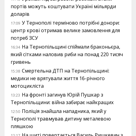
портів можуть коштувати Україні мільярди
доларів
У Тернополі терміново потрібні донори:
17:09
центр крові отримав велике замовлення для
потреб ЗСУ
На Тернопільщині спіймали браконьєра,
16:34
який сітками наловив риби на понад 220 тисяч
гривень
Смертельна ДТП на Тернопільщині:
15:38
медики не врятували життя 16-річного
мотоцикліста
На фронті загинув Юрій Пушкар з
13:23
Тернопільщини: війна забирає найкращих
Поліція знайшла нападника, який у
12:50
Тернополі травмував дитину металевою
пляшкою
На щиті повертається Василь Ришкевич з
12:17