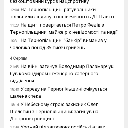
безкоштовний курс з нацспротиву
На Тернопільщині рятувальники
12:04
звільнили людину з понівеченого в ДТП авто
На щиті повертається Петро Федів з
11:23
Тернопільщини: майже рік невідомості та надії
На Тернопільщині “банкір” виманив у
10:31
чоловіка понад 35 тисяч гривень
4 Серпня
На війні загинув Володимир Паламарчук:
21:45
був командиром інженерно-саперного
відділення
У середу на Тернопільщині очікується
18:40
шалена спека
У Небесному строю захисник Олег
18:14
Шелетин з Тернопільщини: загинув на
Дніпропетровщині
Урожай під загрозою: російські атаки
17:48