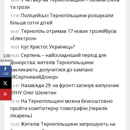
та грози
Поліцейські Тернопільщини розшукали
17:16
більше сотні дітей
Тернопіль отримав 17 нових тролейбусів
16:41
«Електрон»
Ісус Христос Українець?
16:03
Серпень – найскладніший період для
14:30
139
SHARES
донорства: жителів Тернопільщини
закликають долучитися до кампанії
139
«ЯСерпневийДонор»
Назавжди 29: на фронті загинув випускник
13:47
ЗУНУ Олег Шелетин
На Тернопільщині можна безкоштовно
13:18
пройти комп’ютерну томографію (перелік
лікарень)
Жителів Тернопільщини запрошують на
12:30