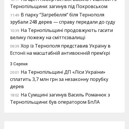
Тернопільщини: загинув під Покровськом
В парку “Загребелля” біля Тернополя
11:49
зрубали 248 дерев — справу передали до суду
На Тернопільщині продовжують гасити
10:39
велику пожежу на сміттєзвалищі
Хор із Тернополя представив Україну в
09:39
Естонії на масштабній антивоєнній прем’єрі
3 Серпня
На Тернопільщині ДП «Ліси України»
20:01
сплатить 3,7 млн грн за незаконну порубку
дерев
На Сумщині загинув Василь Романюк з
18:02
Тернопільщини: був оператором БпЛА