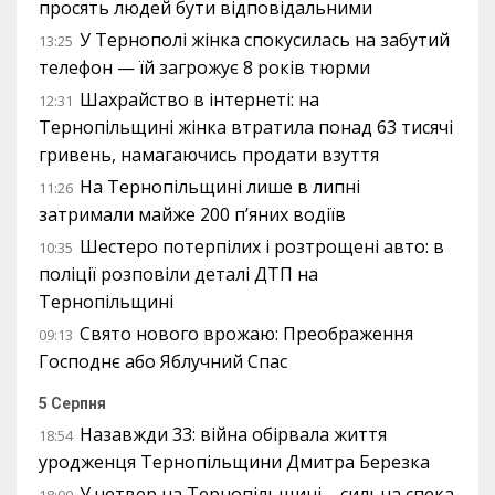
просять людей бути відповідальними
У Тернополі жінка спокусилась на забутий
13:25
телефон — їй загрожує 8 років тюрми
Шахрайство в інтернеті: на
12:31
Тернопільщині жінка втратила понад 63 тисячі
гривень, намагаючись продати взуття
На Тернопільщині лише в липні
11:26
затримали майже 200 п’яних водіїв
Шестеро потерпілих і розтрощені авто: в
10:35
поліції розповіли деталі ДТП на
Тернопільщині
Свято нового врожаю: Преображення
09:13
Господнє або Яблучний Спас
5 Серпня
Назавжди 33: війна обірвала життя
18:54
уродженця Тернопільщини Дмитра Березка
У четвер на Тернопільщині – сильна спека
18:00