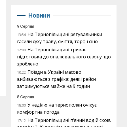
Новини
9 Серпня
На Тернопільщині рятувальники
13:54
гасили суху траву, сміття, торф і сіно
На Тернопільщині триває
12:00
підготовка до опалювального сезону: що
зроблено
Поїзди в Україні масово
10:22
вибиваються з графіка: деякі рейси
затримуються майже на 9 годин
8 Серпня
У неділю на тернополян очікує
18:00
комфортна погода
На Тернопільщині п’яний водій скоїв
17:12