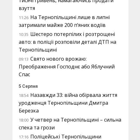
тисячі гривень, намагаючись продати
взуття
На Тернопільщині лише в липні
11:26
затримали майже 200 п’яних водіїв
Шестеро потерпілих і розтрощені
10:35
авто: в поліції розповіли деталі ДТП на
Тернопільщині
Свято нового врожаю:
09:13
Преображення Господнє або Яблучний
Спас
5 Серпня
Назавжди 33: війна обірвала життя
18:54
уродженця Тернопільщини Дмитра
Березка
У четвер на Тернопільщині – сильна
18:00
спека та грози
Поліцейські Тернопільщини
17:16