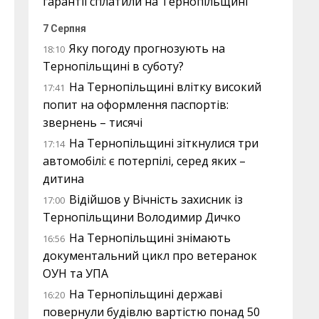
гарантії сплатили на Тернопільщині
7 Серпня
Яку погоду прогнозують на
18:10
Тернопільщині в суботу?
На Тернопільщині влітку високий
17:41
попит на оформлення паспортів:
звернень – тисячі
На Тернопільщині зіткнулися три
17:14
автомобілі: є потерпілі, серед яких –
дитина
Відійшов у Вічність захисник із
17:00
Тернопільщини Володимир Дичко
На Тернопільщині знімають
16:56
документальний цикл про ветеранок
ОУН та УПА
На Тернопільщині державі
16:20
повернули будівлю вартістю понад 50