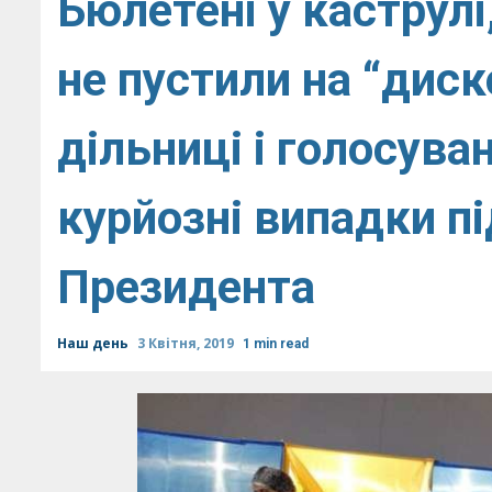
Бюлетені у каструлі,
не пустили на “диск
дільниці і голосува
курйозні випадки пі
Президента
Наш день
3 Квітня, 2019
1 min read