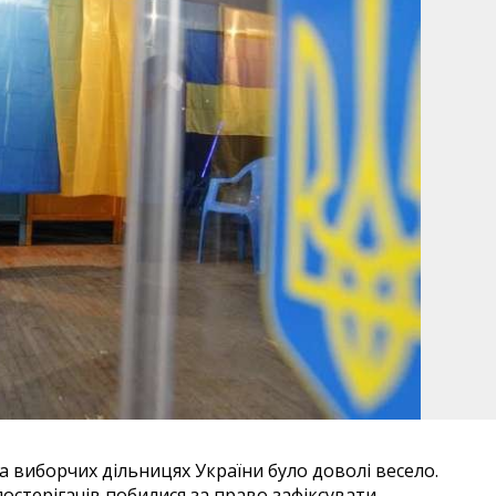
на виборчих дільницях України було доволі весело.
остерігачів побилися за право зафіксувати