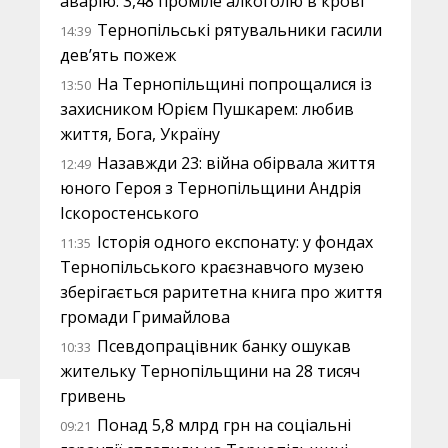
аварію: 3,48 проміле алкоголю в крові
Тернопільські рятувальники гасили
14:39
дев’ять пожеж
На Тернопільщині попрощалися із
13:50
захисником Юрієм Пушкарем: любив
життя, Бога, Україну
Назавжди 23: війна обірвала життя
12:49
юного Героя з Тернопільщини Андрія
Іскоростенського
Історія одного експонату: у фондах
11:35
Тернопільського краєзнавчого музею
зберігається раритетна книга про життя
громади Гримайлова
Псевдопрацівник банку ошукав
10:33
жительку Тернопільщини на 28 тисяч
гривень
Понад 5,8 млрд грн на соціальні
09:21