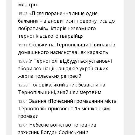
млн грн
«Після поранення лише одне
15:43
бажання – відновитися і повернутись до
побратимів»: історія незламного
тернопільського гвардійця
Скільки на Тернопільщині випадків
15:11
домашнього насильства і як карають
У Тернополі відбудуться установчі
15:09
збори асоціації нащадків українських
жертв польських репресій
Чоловіка, який зник безвісти на
13:30
Тернопільщині, знайшли мертвим
Звання «Почесний громадянин міста
13:04
Тернополя» присвоєно 15 мешканцям
громади
Небесне воїнство поповнив
12:04
захисник Богдан Сосінський з