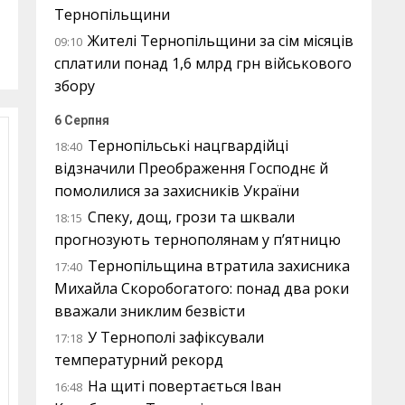
Тернопільщини
Жителі Тернопільщини за сім місяців
09:10
сплатили понад 1,6 млрд грн військового
збору
6 Серпня
Тернопільські нацгвардійці
18:40
відзначили Преображення Господнє й
помолилися за захисників України
Спеку, дощ, грози та шквали
18:15
прогнозують тернополянам у п’ятницю
Тернопільщина втратила захисника
17:40
Михайла Скоробогатого: понад два роки
вважали зниклим безвісти
У Тернополі зафіксували
17:18
температурний рекорд
На щиті повертається Іван
16:48