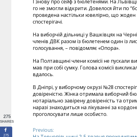
І знову про сейф з бюлетенями. На Львівщ
го не змогли відкрити. Довелося йти по “б
проведена настільки ювелірно, що жоден 
спостерігачі.
На виборчій дільниці у Вашківцях на Черн
членів ДВК разом із бюлетенем один із лис
голосування, – повідомляє «Опора».
На Полтавщині члени комісії не пускали ви
мав при собі сумку. Голова комісії викли
вдалось.
В Дніпрі, у виборчому окрузі №28 спостер
довіреністю. Жінка отримала виборчий бюле
нотаріально завірену довіреність та отри
наразі знаходиться на лікуванні за кордо
проголосувати лише особисто.
275
SHARES
Previous:
Continue
На Тернопільщині 2-5 травня проходитим
275