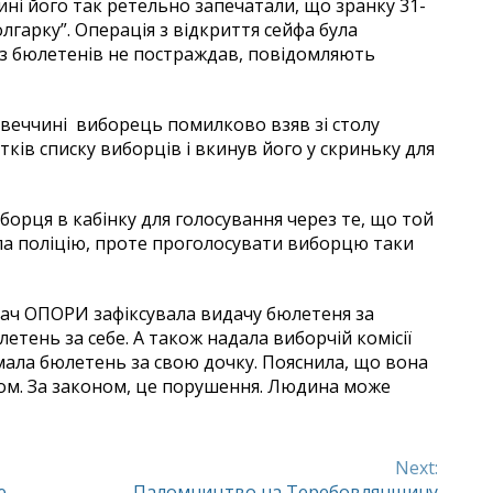
ині його так ретельно запечатали, що зранку 31-
олгарку”. Операція з відкриття сейфа була
з бюлетенів не постраждав, повідомляють
івеччині виборець помилково взяв зі столу
тків списку виборців і вкинув його у скриньку для
борця в кабінку для голосування через те, що той
кала поліцію, проте проголосувати виборцю таки
ігач ОПОРИ зафіксувала видачу бюлетеня за
тень за себе. А також надала виборчій комісії
мала бюлетень за свою дочку. Пояснила, що вона
ном. За законом, це порушення. Людина може
Next:
е
Паломництво на Теребовлянщину