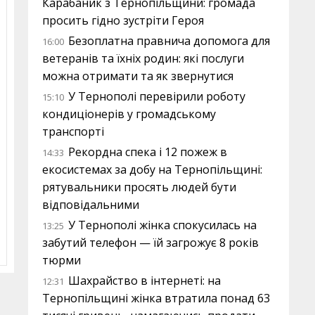
Карабаник з Тернопільщини: громада
просить гідно зустріти Героя
Безоплатна правнича допомога для
16:00
ветеранів та їхніх родин: які послуги
можна отримати та як звернутися
У Тернополі перевірили роботу
15:10
кондиціонерів у громадському
транспорті
Рекордна спека і 12 пожеж в
14:33
екосистемах за добу на Тернопільщині:
рятувальники просять людей бути
відповідальними
У Тернополі жінка спокусилась на
13:25
забутий телефон — їй загрожує 8 років
тюрми
Шахрайство в інтернеті: на
12:31
Тернопільщині жінка втратила понад 63