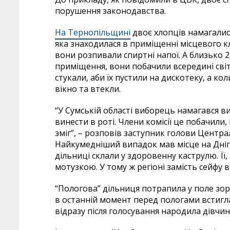
порушення законодавства.
На Тернопільщині
двоє хлопців намагалис
яка знаходилася в приміщенні місцевого кл
вони розпивали спиртні напої. А близько 2
приміщення, вони побачили всередині світ
стукали, аби їх пустили на дискотеку, а к
вікно та втекли.
“У Сумській області виборець намагався ви
винести в роті. Члени комісії це побачили, 
зміг”, – розповів заступник голови Центра
Найкумедніший випадок мав місце на Дніп
дільниці склали у здоровенну каструлю. Ї
мотузкою. У тому ж регіоні замість сейфу
“Пологова” дільниця потрапила у поле зор
в останній момент перед пологами встигла
відразу після голосування народила дівчин