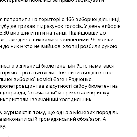
я потрапити на територію 166 виборчої дільниці,
убу де тривав підрахунок голосів. У день виборів
3:30 вирішили піти на танці. Підійшовши до
ло, але двері виявилися зачиненими. Чоловіки
оли до них ніхто не вийшов, хлопці розбили рукою
нести з дільниці бюлетень, він його намагався
і прямо з рота витягли. Пояснити свої дії він не
льної виборчої комісії Євген Радченко.
ропетровщині: за відсутності сейфу бюлетені на
ї, щоправда, “опечатали” й примотали кришку
 використали і звичайний холодильник.
у журналістів тому, що одна з місцевих породіль
 виконати свій громадянський обов’язок. А
ку.