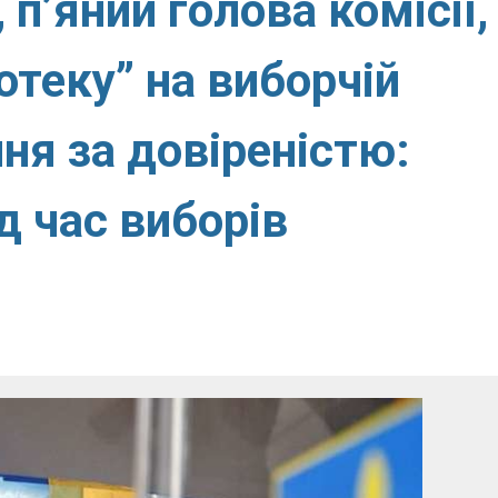
 п’яний голова комісії,
отеку” на виборчій
ння за довіреністю:
д час виборів