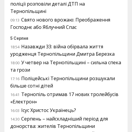
поліції розповіли деталі ДТП на
Тернопільщині
Свято нового врожаю: Преображення
09:13
Господнє або Яблучний Спас
5 Серпня
Назавжди 33: війна обірвала життя
18:54
уродженця Тернопільщини Дмитра Березка
У четвер на Тернопільщині – сильна спека
18:00
та грози
Поліцейські Тернопільщини розшукали
17:16
більше сотні дітей
Тернопіль отримав 17 нових тролейбусів
16:41
«Електрон»
Ісус Христос Українець?
16:03
Серпень – найскладніший період для
14:30
донорства: жителів Тернопільщини