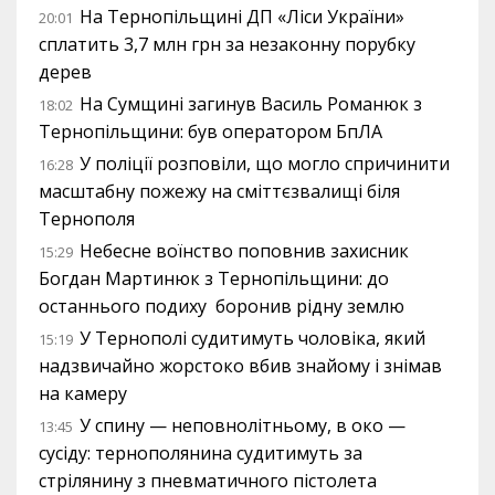
На Тернопільщині ДП «Ліси України»
20:01
сплатить 3,7 млн грн за незаконну порубку
дерев
На Сумщині загинув Василь Романюк з
18:02
Тернопільщини: був оператором БпЛА
У поліції розповіли, що могло спричинити
16:28
масштабну пожежу на сміттєзвалищі біля
Тернополя
Небесне воїнство поповнив захисник
15:29
Богдан Мартинюк з Тернопільщини: до
останнього подиху боронив рідну землю
У Тернополі судитимуть чоловіка, який
15:19
надзвичайно жорстоко вбив знайому і знімав
на камеру
У спину — неповнолітньому, в око —
13:45
сусіду: тернополянина судитимуть за
стрілянину з пневматичного пістолета