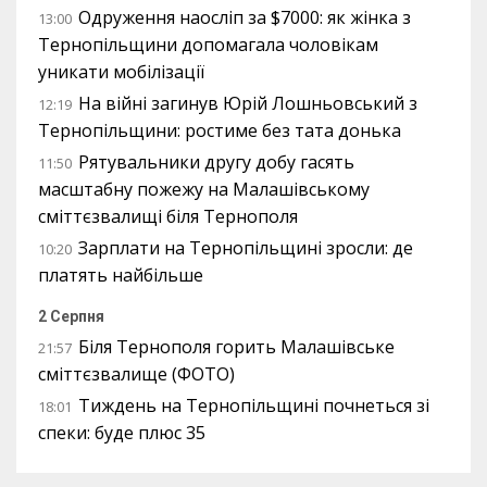
Одруження наосліп за $7000: як жінка з
13:00
Тернопільщини допомагала чоловікам
уникати мобілізації
На війні загинув Юрій Лошньовський з
12:19
Тернопільщини: ростиме без тата донька
Рятувальники другу добу гасять
11:50
масштабну пожежу на Малашівському
сміттєзвалищі біля Тернополя
Зарплати на Тернопільщині зросли: де
10:20
платять найбільше
2 Серпня
Біля Тернополя горить Малашівське
21:57
сміттєзвалище (ФОТО)
Тиждень на Тернопільщині почнеться зі
18:01
спеки: буде плюс 35