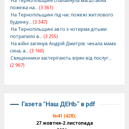
На Тернопільщині спалахнула масштабна
пожежа на…
(3 361)
На Тернопільщині під час пожежі житлового
будинку…
(3 347)
На Тернопільщині авто з чотирма дітьми
потрапило в…
(3 255)
На війні загинув Андрій Дмитрів: чекала мама
сина, а…
(3 160)
Священники застерігають вірян від послуг…
(2 967)
Газета “Наш ДЕНЬ” в pdf
№41 (428),
27 жовтня-2 листопада