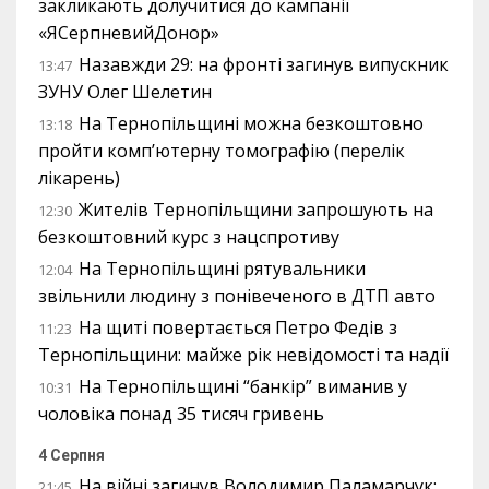
закликають долучитися до кампанії
«ЯСерпневийДонор»
Назавжди 29: на фронті загинув випускник
13:47
ЗУНУ Олег Шелетин
На Тернопільщині можна безкоштовно
13:18
пройти комп’ютерну томографію (перелік
лікарень)
Жителів Тернопільщини запрошують на
12:30
безкоштовний курс з нацспротиву
На Тернопільщині рятувальники
12:04
звільнили людину з понівеченого в ДТП авто
На щиті повертається Петро Федів з
11:23
Тернопільщини: майже рік невідомості та надії
На Тернопільщині “банкір” виманив у
10:31
чоловіка понад 35 тисяч гривень
4 Серпня
На війні загинув Володимир Паламарчук:
21:45