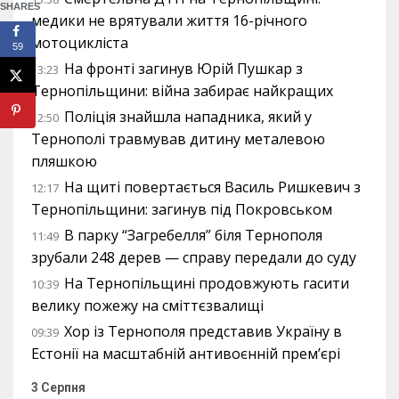
SHARES
медики не врятували життя 16-річного
мотоцикліста
59
На фронті загинув Юрій Пушкар з
13:23
Тернопільщини: війна забирає найкращих
Поліція знайшла нападника, який у
12:50
Тернополі травмував дитину металевою
пляшкою
На щиті повертається Василь Ришкевич з
12:17
Тернопільщини: загинув під Покровськом
В парку “Загребелля” біля Тернополя
11:49
зрубали 248 дерев — справу передали до суду
На Тернопільщині продовжують гасити
10:39
велику пожежу на сміттєзвалищі
Хор із Тернополя представив Україну в
09:39
Естонії на масштабній антивоєнній прем’єрі
3 Серпня