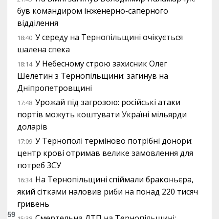
був командиром інженерно-саперного
відділення
У середу на Тернопільщині очікується
18:40
шалена спека
У Небесному строю захисник Олег
18:14
Шелетин з Тернопільщини: загинув на
Дніпропетровщині
Урожай під загрозою: російські атаки
17:48
портів можуть коштувати Україні мільярди
доларів
У Тернополі терміново потрібні донори:
17:09
центр крові отримав велике замовлення для
потреб ЗСУ
На Тернопільщині спіймали браконьєра,
16:34
який сітками наловив риби на понад 220 тисяч
гривень
59
Смертельна ДТП на Тернопільщині:
15:38