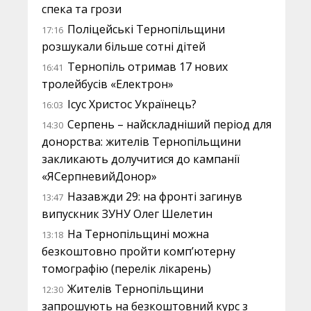
спека та грози
Поліцейські Тернопільщини
17:16
розшукали більше сотні дітей
Тернопіль отримав 17 нових
16:41
тролейбусів «Електрон»
Ісус Христос Українець?
16:03
Серпень – найскладніший період для
14:30
донорства: жителів Тернопільщини
закликають долучитися до кампанії
«ЯСерпневийДонор»
Назавжди 29: на фронті загинув
13:47
випускник ЗУНУ Олег Шелетин
На Тернопільщині можна
13:18
безкоштовно пройти комп’ютерну
томографію (перелік лікарень)
Жителів Тернопільщини
12:30
запрошують на безкоштовний курс з