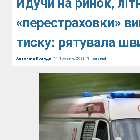
Йдучи на ринок, лі
«перестраховки» ви
тиску: рятувала шв
Антоніна Коляда
11 Травня, 2021
1 min read