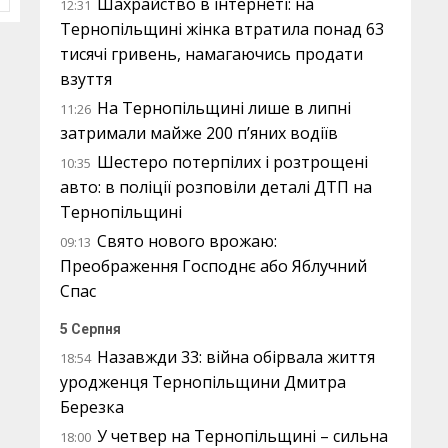
Шахрайство в інтернеті: на
12:31
Тернопільщині жінка втратила понад 63
тисячі гривень, намагаючись продати
взуття
На Тернопільщині лише в липні
11:26
затримали майже 200 п’яних водіїв
Шестеро потерпілих і розтрощені
10:35
авто: в поліції розповіли деталі ДТП на
Тернопільщині
Свято нового врожаю:
09:13
Преображення Господнє або Яблучний
Спас
5 Серпня
Назавжди 33: війна обірвала життя
18:54
уродженця Тернопільщини Дмитра
Березка
У четвер на Тернопільщині – сильна
18:00