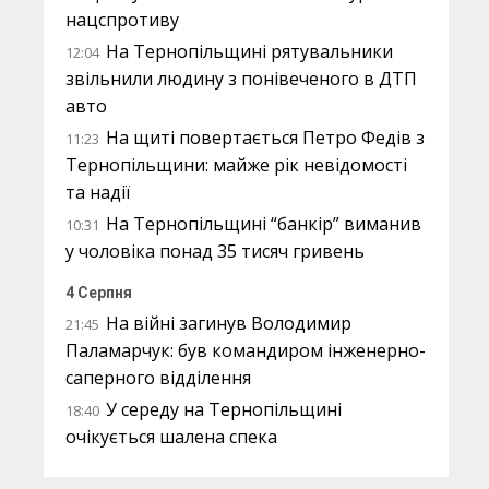
нацспротиву
На Тернопільщині рятувальники
12:04
звільнили людину з понівеченого в ДТП
авто
На щиті повертається Петро Федів з
11:23
Тернопільщини: майже рік невідомості
та надії
На Тернопільщині “банкір” виманив
10:31
у чоловіка понад 35 тисяч гривень
4 Серпня
На війні загинув Володимир
21:45
Паламарчук: був командиром інженерно-
саперного відділення
У середу на Тернопільщині
18:40
очікується шалена спека