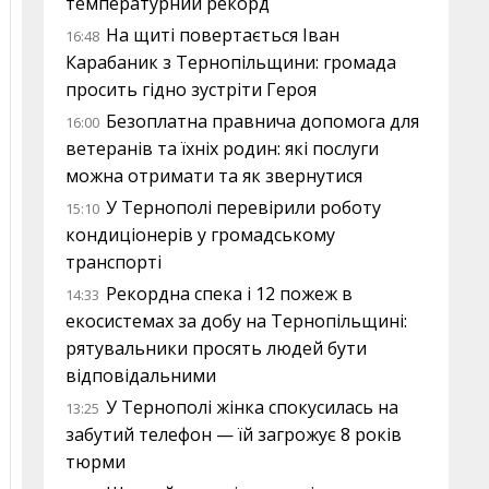
температурний рекорд
На щиті повертається Іван
16:48
Карабаник з Тернопільщини: громада
просить гідно зустріти Героя
Безоплатна правнича допомога для
16:00
ветеранів та їхніх родин: які послуги
можна отримати та як звернутися
У Тернополі перевірили роботу
15:10
кондиціонерів у громадському
транспорті
Рекордна спека і 12 пожеж в
14:33
екосистемах за добу на Тернопільщині:
рятувальники просять людей бути
відповідальними
У Тернополі жінка спокусилась на
13:25
забутий телефон — їй загрожує 8 років
тюрми