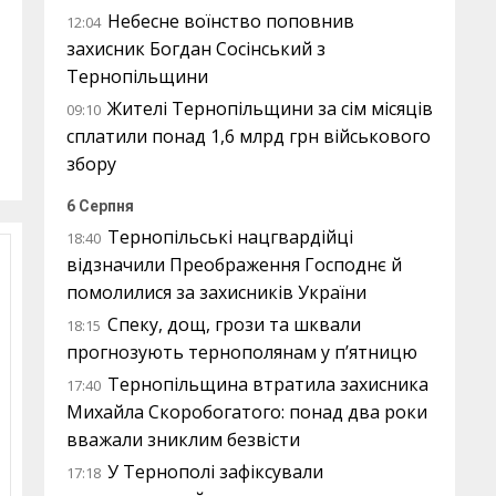
Небесне воїнство поповнив
12:04
захисник Богдан Сосінський з
Тернопільщини
Жителі Тернопільщини за сім місяців
09:10
сплатили понад 1,6 млрд грн військового
збору
6 Серпня
Тернопільські нацгвардійці
18:40
відзначили Преображення Господнє й
помолилися за захисників України
Спеку, дощ, грози та шквали
18:15
прогнозують тернополянам у п’ятницю
Тернопільщина втратила захисника
17:40
Михайла Скоробогатого: понад два роки
вважали зниклим безвісти
У Тернополі зафіксували
17:18