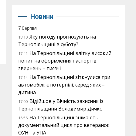
Новини
7 Серпня
Яку погоду прогнозують на
18:10
Тернопільщині в суботу?
На Тернопільщині влітку високий
17:41
попит на оформлення паспортів:
звернень – тисячі
На Тернопільщині зіткнулися три
17:14
автомобілі: є потерпілі, серед яких –
дитина
Відійшов у Вічність захисник із
17:00
Тернопільщини Володимир Дичко
На Тернопільщині знімають
16:56
документальний цикл про ветеранок
ОУН та УПА