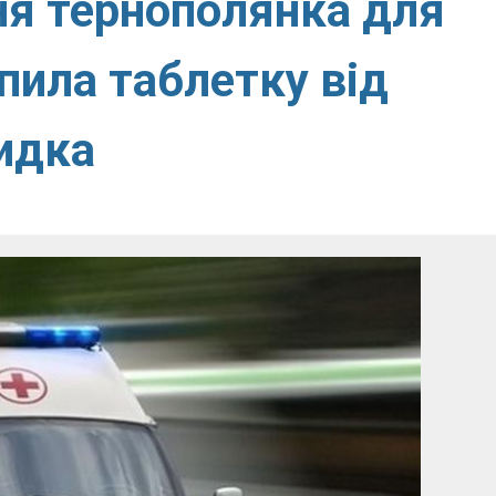
тня тернополянка для
пила таблетку від
идка