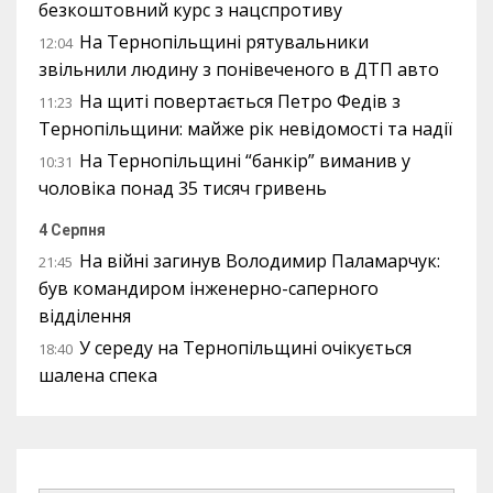
безкоштовний курс з нацспротиву
На Тернопільщині рятувальники
12:04
звільнили людину з понівеченого в ДТП авто
На щиті повертається Петро Федів з
11:23
Тернопільщини: майже рік невідомості та надії
На Тернопільщині “банкір” виманив у
10:31
чоловіка понад 35 тисяч гривень
4 Серпня
На війні загинув Володимир Паламарчук:
21:45
був командиром інженерно-саперного
відділення
У середу на Тернопільщині очікується
18:40
шалена спека