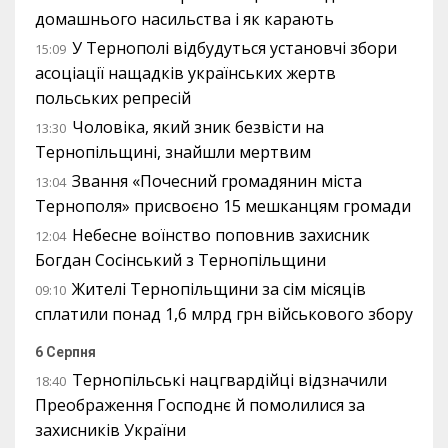
домашнього насильства і як карають
У Тернополі відбудуться установчі збори
15:09
асоціації нащадків українських жертв
польських репресій
Чоловіка, який зник безвісти на
13:30
Тернопільщині, знайшли мертвим
Звання «Почесний громадянин міста
13:04
Тернополя» присвоєно 15 мешканцям громади
Небесне воїнство поповнив захисник
12:04
Богдан Сосінський з Тернопільщини
Жителі Тернопільщини за сім місяців
09:10
сплатили понад 1,6 млрд грн військового збору
6 Серпня
Тернопільські нацгвардійці відзначили
18:40
Преображення Господнє й помолилися за
захисників України