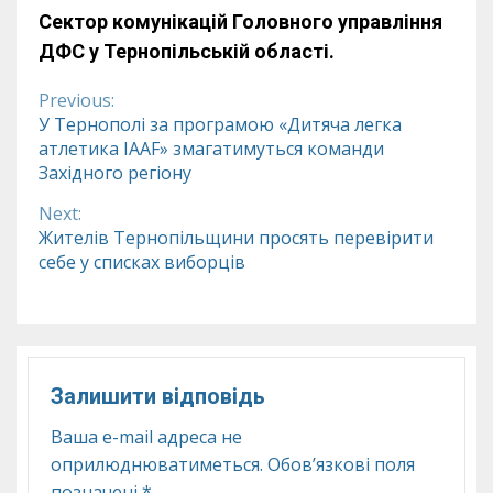
Сектор комунікацій Головного управління
ДФС у Тернопільській області.
Previous:
Continue
У Тернополі за програмою «Дитяча легка
атлетика ІААF» змагатимуться команди
Reading
Західного регіону
Next:
Жителів Тернопільщини просять перевірити
себе у списках виборців
Залишити відповідь
Ваша e-mail адреса не
оприлюднюватиметься.
Обов’язкові поля
позначені
*