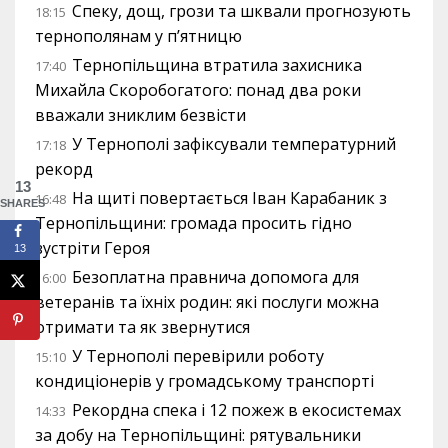
Спеку, дощ, грози та шквали прогнозують
18:15
тернополянам у п’ятницю
Тернопільщина втратила захисника
17:40
Михайла Скоробогатого: понад два роки
вважали зниклим безвісти
У Тернополі зафіксували температурний
17:18
рекорд
13
На щиті повертається Іван Карабаник з
16:48
SHARES
Тернопільщини: громада просить гідно
зустріти Героя
13
Безоплатна правнича допомога для
16:00
ветеранів та їхніх родин: які послуги можна
отримати та як звернутися
У Тернополі перевірили роботу
15:10
кондиціонерів у громадському транспорті
Рекордна спека і 12 пожеж в екосистемах
14:33
за добу на Тернопільщині: рятувальники