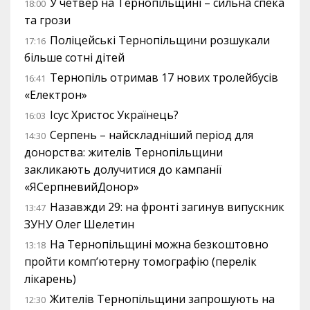
У четвер на Тернопільщині – сильна спека
18:00
та грози
Поліцейські Тернопільщини розшукали
17:16
більше сотні дітей
Тернопіль отримав 17 нових тролейбусів
16:41
«Електрон»
Ісус Христос Українець?
16:03
Серпень – найскладніший період для
14:30
донорства: жителів Тернопільщини
закликають долучитися до кампанії
«ЯСерпневийДонор»
Назавжди 29: на фронті загинув випускник
13:47
ЗУНУ Олег Шелетин
На Тернопільщині можна безкоштовно
13:18
пройти комп’ютерну томографію (перелік
лікарень)
Жителів Тернопільщини запрошують на
12:30