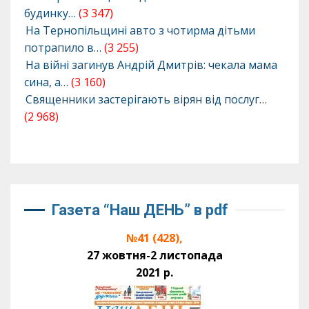
будинку…
(3 347)
На Тернопільщині авто з чотирма дітьми
потрапило в…
(3 255)
На війні загинув Андрій Дмитрів: чекала мама
сина, а…
(3 160)
Священники застерігають вірян від послуг…
(2 968)
Газета “Наш ДЕНЬ” в pdf
№41 (428),
27 жовтня-2 листопада
2021 р.