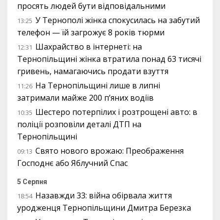
просять людей бути відповідальними
У Тернополі жінка спокусилась на забутий
13:25
телефон — їй загрожує 8 років тюрми
Шахрайство в інтернеті: на
12:31
Тернопільщині жінка втратила понад 63 тисячі
гривень, намагаючись продати взуття
На Тернопільщині лише в липні
11:26
затримали майже 200 п’яних водіїв
Шестеро потерпілих і розтрощені авто: в
10:35
поліції розповіли деталі ДТП на
Тернопільщині
Свято нового врожаю: Преображення
09:13
Господнє або Яблучний Спас
5 Серпня
Назавжди 33: війна обірвала життя
18:54
уродженця Тернопільщини Дмитра Березка