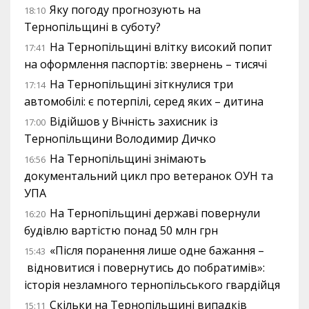
Яку погоду прогнозують на
18:10
Тернопільщині в суботу?
На Тернопільщині влітку високий попит
17:41
на оформлення паспортів: звернень – тисячі
На Тернопільщині зіткнулися три
17:14
автомобілі: є потерпілі, серед яких – дитина
Відійшов у Вічність захисник із
17:00
Тернопільщини Володимир Дичко
На Тернопільщині знімають
16:56
документальний цикл про ветеранок ОУН та
УПА
На Тернопільщині державі повернули
16:20
будівлю вартістю понад 50 млн грн
«Після поранення лише одне бажання –
15:43
відновитися і повернутись до побратимів»:
історія незламного тернопільського гвардійця
Скільки на Тернопільщині випадків
15:11