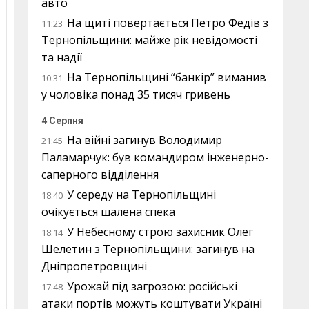
авто
На щиті повертається Петро Федів з
11:23
Тернопільщини: майже рік невідомості
та надії
На Тернопільщині “банкір” виманив
10:31
у чоловіка понад 35 тисяч гривень
4 Серпня
На війні загинув Володимир
21:45
Паламарчук: був командиром інженерно-
саперного відділення
У середу на Тернопільщині
18:40
очікується шалена спека
У Небесному строю захисник Олег
18:14
Шелетин з Тернопільщини: загинув на
Дніпропетровщині
Урожай під загрозою: російські
17:48
атаки портів можуть коштувати Україні