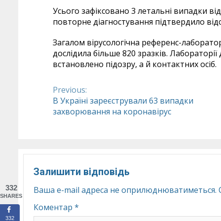
Усього зафіксовано 3 летальні випадки від
повторне діагностування підтвердило відсу
Загалом вірусологічна референс-лаборато
дослідила більше 820 зразків. Лабораторі
встановлено підозру, а й контактних осіб.
Previous:
Continue
В Україні зареєстрували 63 випадки
захворювання на коронавірус
Reading
Залишити відповідь
332
Ваша e-mail адреса не оприлюднюватиметься.
SHARES
Коментар
*
332