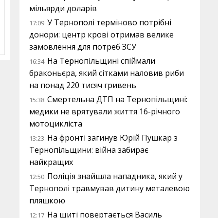
мільярди доларів
У Тернополі терміново потрібні
17:09
донори: центр крові отримав велике
замовлення для потреб ЗСУ
На Тернопільщині спіймали
16:34
браконьєра, який сітками наловив риби
на понад 220 тисяч гривень
Смертельна ДТП на Тернопільщині:
15:38
медики не врятували життя 16-річного
мотоцикліста
На фронті загинув Юрій Пушкар з
13:23
Тернопільщини: війна забирає
найкращих
Поліція знайшла нападника, який у
12:50
Тернополі травмував дитину металевою
пляшкою
На щиті повертається Василь
12:17