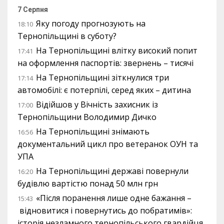
7 Серпня
Яку погоду прогнозують на
18:10
Тернопільщині в суботу?
На Тернопільщині влітку високий попит
17:41
на оформлення паспортів: звернень – тисячі
На Тернопільщині зіткнулися три
17:14
автомобілі: є потерпілі, серед яких – дитина
Відійшов у Вічність захисник із
17:00
Тернопільщини Володимир Дичко
На Тернопільщині знімають
16:56
документальний цикл про ветеранок ОУН та
УПА
На Тернопільщині державі повернули
16:20
будівлю вартістю понад 50 млн грн
«Після поранення лише одне бажання –
15:43
відновитися і повернутись до побратимів»:
історія незламного тернопільського гвардійця