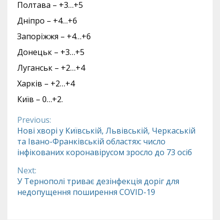
Полтава – +3…+5
Дніпро – +4…+6
Запоріжжя – +4…+6
Донецьк – +3…+5
Луганськ – +2…+4
Харків – +2…+4
Київ – 0…+2.
Previous:
Continue
Нові хворі у Київській, Львівській, Черкаській
та Івано-Франківській областях: число
Reading
інфікованих коронавірусом зросло до 73 осіб
Next:
У Тернополі триває дезінфекція доріг для
недопущення поширення COVID-19