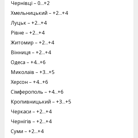
Чернівці – 0…+2
Хмельницький – +2…+4
Луцьк – +2…+4
Рівне – +2…+4
Житомир – +2…+4
Вінниця – +2…+4
Одеса – +4…+6
Миколаїв – +3…+5
Херсон – +4…+6
Сімферополь – +4…+6
Кропивницький – +3…+5
Черкаси – +2…+4
Чернігів – +2…+4
Суми – +2…+4