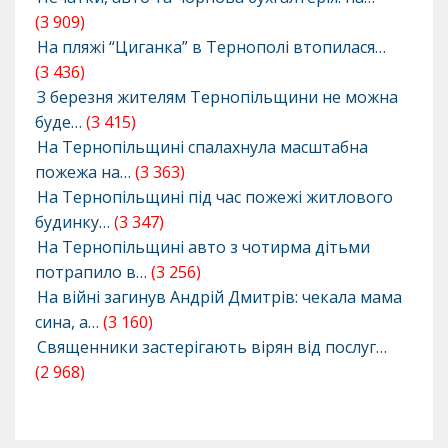
(3 909)
На пляжі “Циганка” в Тернополі втопилася…
(3 436)
З березня жителям Тернопільщини не можна
буде…
(3 415)
На Тернопільщині спалахнула масштабна
пожежа на…
(3 363)
На Тернопільщині під час пожежі житлового
будинку…
(3 347)
На Тернопільщині авто з чотирма дітьми
потрапило в…
(3 256)
На війні загинув Андрій Дмитрів: чекала мама
сина, а…
(3 160)
Священники застерігають вірян від послуг…
(2 968)