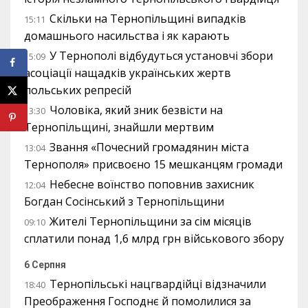
Скільки на Тернопільщині випадків
15:11
домашнього насильства і як карають
У Тернополі відбудуться установчі збори
15:09
асоціації нащадків українських жертв
польських репресій
Чоловіка, який зник безвісти на
13:30
Тернопільщині, знайшли мертвим
Звання «Почесний громадянин міста
13:04
Тернополя» присвоєно 15 мешканцям громади
Небесне воїнство поповнив захисник
12:04
Богдан Сосінський з Тернопільщини
Жителі Тернопільщини за сім місяців
09:10
сплатили понад 1,6 млрд грн військового збору
6 Серпня
Тернопільські нацгвардійці відзначили
18:40
Преображення Господнє й помолилися за