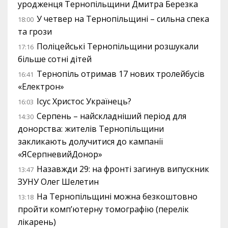
уродженця Тернопільщини Дмитра Березка
У четвер на Тернопільщині – сильна спека
18:00
та грози
Поліцейські Тернопільщини розшукали
17:16
більше сотні дітей
Тернопіль отримав 17 нових тролейбусів
16:41
«Електрон»
Ісус Христос Українець?
16:03
Серпень – найскладніший період для
14:30
донорства: жителів Тернопільщини
закликають долучитися до кампанії
«ЯСерпневийДонор»
Назавжди 29: на фронті загинув випускник
13:47
ЗУНУ Олег Шелетин
На Тернопільщині можна безкоштовно
13:18
пройти комп’ютерну томографію (перелік
лікарень)