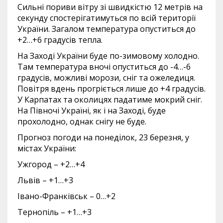
Сильні пориви вітру зі швидкістю 12 метрів на
секунду спостерігатимуться по всій території
України. Загалом температура опуститься до
+2…+6 градусів тепла.
На Заході України буде по-зимовому холодно.
Там температура вночі опуститься до -4…-6
градусів, можливі морози, сніг та ожеледиця.
Повітря вдень прогріється лише до +4 градусів.
У Карпатах та околицях падатиме мокрий сніг.
На Півночі Україні, як і на Заході, буде
прохолодно, однак снігу не буде.
Прогноз погоди на понеділок, 23 березня, у
містах України:
Ужгород – +2…+4
Львів – +1…+3
Івано-Франківськ – 0…+2
Тернопіль – +1…+3