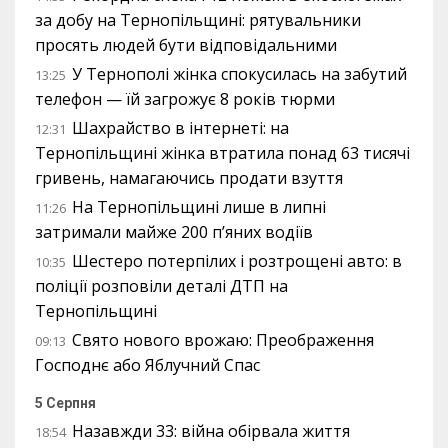
за добу на Тернопільщині: рятувальники
просять людей бути відповідальними
У Тернополі жінка спокусилась на забутий
13:25
телефон — їй загрожує 8 років тюрми
Шахрайство в інтернеті: на
12:31
Тернопільщині жінка втратила понад 63 тисячі
гривень, намагаючись продати взуття
На Тернопільщині лише в липні
11:26
затримали майже 200 п’яних водіїв
Шестеро потерпілих і розтрощені авто: в
10:35
поліції розповіли деталі ДТП на
Тернопільщині
Свято нового врожаю: Преображення
09:13
Господнє або Яблучний Спас
5 Серпня
Назавжди 33: війна обірвала життя
18:54