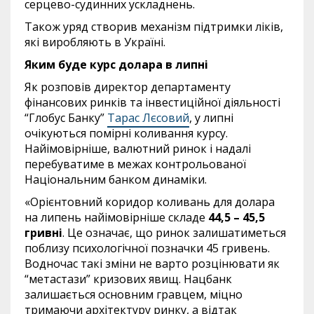
серцево-судинних ускладнень.
Також уряд створив механізм підтримки ліків,
які виробляють в Україні.
Яким буде курс долара в липні
Як розповів директор департаменту
фінансових ринків та інвестиційної діяльності
“Глобус Банку”
Тарас Лєсовий
, у липні
очікуються помірні коливання курсу.
Найімовірніше, валютний ринок і надалі
перебуватиме в межах контрольованої
Національним банком динаміки.
«Орієнтовний коридор коливань для долара
на липень найімовірніше складе
44,5 – 45,5
гривні
. Це означає, що ринок залишатиметься
поблизу психологічної позначки 45 гривень.
Водночас такі зміни не варто розцінювати як
“метастази” кризових явищ. Нацбанк
залишається основним гравцем, міцно
тримаючи архітектуру ринку, а відтак