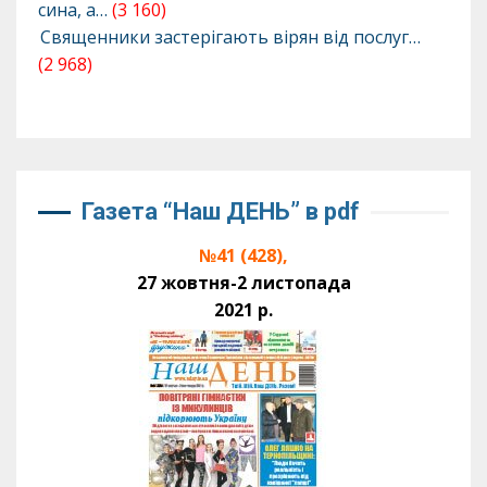
сина, а…
(3 160)
Священники застерігають вірян від послуг…
(2 968)
Газета “Наш ДЕНЬ” в pdf
№41 (428),
27 жовтня-2 листопада
2021 р.