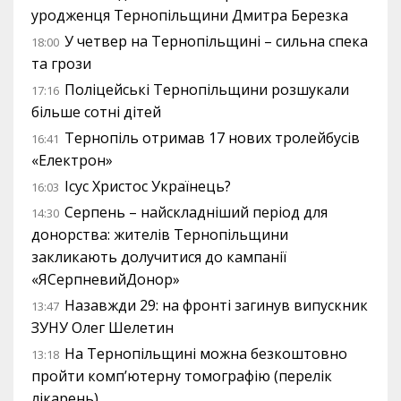
уродженця Тернопільщини Дмитра Березка
У четвер на Тернопільщині – сильна спека
18:00
та грози
Поліцейські Тернопільщини розшукали
17:16
більше сотні дітей
Тернопіль отримав 17 нових тролейбусів
16:41
«Електрон»
Ісус Христос Українець?
16:03
Серпень – найскладніший період для
14:30
донорства: жителів Тернопільщини
закликають долучитися до кампанії
«ЯСерпневийДонор»
Назавжди 29: на фронті загинув випускник
13:47
ЗУНУ Олег Шелетин
На Тернопільщині можна безкоштовно
13:18
пройти комп’ютерну томографію (перелік
лікарень)