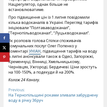
Нацрегулятор, однак більше не
встановлюватиме.
Про підвищення цін із 1 липня повідомили
кілька водоканалів в Україні. Перегляд тарифів
ініціювали “Полтававодоканал”,
“Тернопільводоканал”, “Луцькводоканал”.
Як розповів голова Спілки споживачів
комунальних послуг Олег Попенко у
коментарі
УНІАН
, підвищення тарифів на воду
в липні анонсували також в Одесі, Запоріжжі,
Кременчуці, Вінниці, Хмельницькому,
Чернівцях, Ужгороді, Бердичеві. Ціни зростуть
на 100-150%, а подекуди й на 200%.
Колаж 24 Каналу.
Previous:
Continue
На Тернопільщині роками зливали забруднену
воду в річку Збруч
Reading