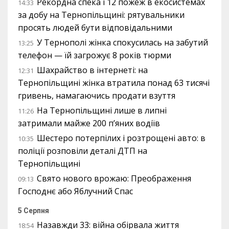
Рекордна спека і 12 пожеж в екосистемах
14:33
за добу на Тернопільщині: рятувальники
просять людей бути відповідальними
У Тернополі жінка спокусилась на забутий
13:25
телефон — їй загрожує 8 років тюрми
Шахрайство в інтернеті: на
12:31
Тернопільщині жінка втратила понад 63 тисячі
гривень, намагаючись продати взуття
На Тернопільщині лише в липні
11:26
затримали майже 200 п’яних водіїв
Шестеро потерпілих і розтрощені авто: в
10:35
поліції розповіли деталі ДТП на
Тернопільщині
Свято нового врожаю: Преображення
09:13
Господнє або Яблучний Спас
5 Серпня
Назавжди 33: війна обірвала життя
18:54