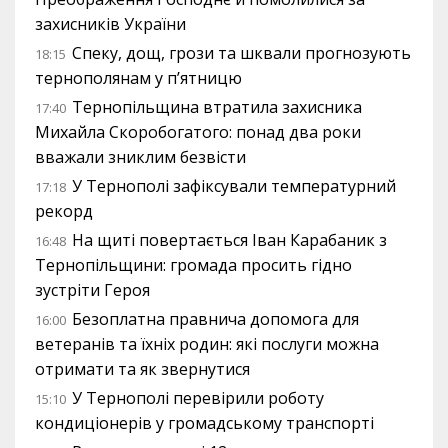
захисників України
Спеку, дощ, грози та шквали прогнозують
18:15
тернополянам у п’ятницю
Тернопільщина втратила захисника
17:40
Михайла Скоробогатого: понад два роки
вважали зниклим безвісти
У Тернополі зафіксували температурний
17:18
рекорд
На щиті повертається Іван Карабаник з
16:48
Тернопільщини: громада просить гідно
зустріти Героя
Безоплатна правнича допомога для
16:00
ветеранів та їхніх родин: які послуги можна
отримати та як звернутися
У Тернополі перевірили роботу
15:10
кондиціонерів у громадському транспорті