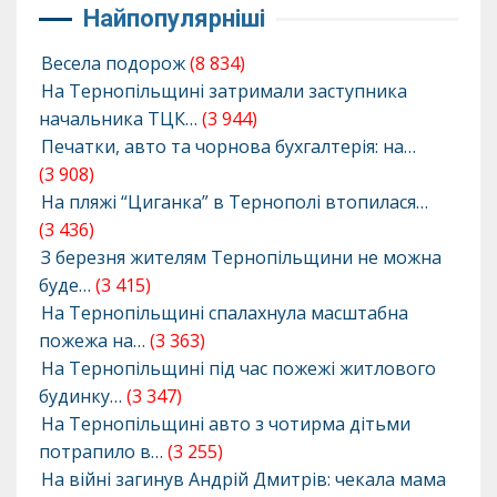
Найпопулярніші
Весела подорож
(8 834)
На Тернопільщині затримали заступника
начальника ТЦК…
(3 944)
Печатки, авто та чорнова бухгалтерія: на…
(3 908)
На пляжі “Циганка” в Тернополі втопилася…
(3 436)
З березня жителям Тернопільщини не можна
буде…
(3 415)
На Тернопільщині спалахнула масштабна
пожежа на…
(3 363)
На Тернопільщині під час пожежі житлового
будинку…
(3 347)
На Тернопільщині авто з чотирма дітьми
потрапило в…
(3 255)
На війні загинув Андрій Дмитрів: чекала мама