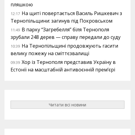
пляшкою
На щиті повертається Василь Ришкевич з
12:17
Тернопільщини: загинув під Покровськом
В парку “Загребелля” біля Тернополя
11:49
зрубали 248 дерев — справу передали до суду
На Тернопільщині продовжують гасити
10:39
велику пожежу на сміттєзвалищі
Хор із Тернополя представив Україну в
09:39
Естонії на масштабній антивоєнній прем’єрі
Читати всі новини