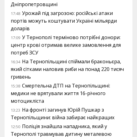
Дніпропетровщині
Урожай під загрозою: російські атаки
17:48
портів можуть коштувати Україні мільярди
доларів
У Тернополі терміново потрібні донори:
17:09
центр крові отримав велике замовлення для
потреб ЗСУ
На Тернопільщині спіймали браконьєра,
16:34
який сітками наловив риби на понад 220 тисяч
гривень
Смертельна ДТП на Тернопільщині:
15:38
медики не врятували життя 16-річного
мотоцикліста
На фронті загинув Юрій Пушкар з
13:23
Тернопільщини: війна забирає найкращих
Поліція знайшла нападника, який у
12:50
Тернополі травмував дитину металевою