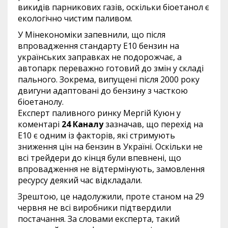
викидів парникових газів, оскільки біоетанол є
екологічно чистим паливом.
У Мінекономіки запевнили, що після
впровадження стандарту Е10 бензин на
українських заправках не подорожчає, а
автопарк переважно готовий до змін у складі
пального. Зокрема, випущені після 2000 року
двигуни адаптовані до бензину з часткою
біоетанолу.
Експерт паливного ринку Мергій Куюн у
коментарі
24 Каналу
зазначав, що перехід на
Е10 є одним із факторів, які стримують
зниження цін на бензин в Україні. Оскільки не
всі трейдери до кінця були впевнені, що
впровадження не відтермінують, замовлення
ресурсу деякий час відкладали.
Зрештою, це надолужили, проте станом на 29
червня не всі виробники підтвердили
постачання. За словами експерта, такий