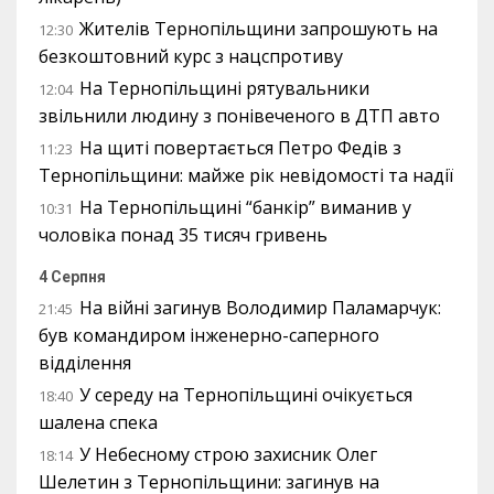
Жителів Тернопільщини запрошують на
12:30
безкоштовний курс з нацспротиву
На Тернопільщині рятувальники
12:04
звільнили людину з понівеченого в ДТП авто
На щиті повертається Петро Федів з
11:23
Тернопільщини: майже рік невідомості та надії
На Тернопільщині “банкір” виманив у
10:31
чоловіка понад 35 тисяч гривень
4 Серпня
На війні загинув Володимир Паламарчук:
21:45
був командиром інженерно-саперного
відділення
У середу на Тернопільщині очікується
18:40
шалена спека
У Небесному строю захисник Олег
18:14
Шелетин з Тернопільщини: загинув на