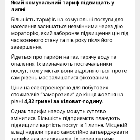
Який комунальний тариф підвищать у
липні
Більшість тарифів на комунальні послуги для
населення залишаться незмінними через дію
мораторію, який забороняє підвищення цін під
час воєнного стану та пів року після його
завершення.
Йдеться про тарифи на газ, гарячу воду та
опалення. Їх визначають постачальники
послуг, тож у містах вони відрізняються, проте
сам рівень має залишатися фіксованим.
Ціни на електроенергію для побутових
споживачів “заморозили” до кінця жовтня на
рівні
4,32 гривні за кіловат-годину
.
Однак тарифи наводу можуть суттєво
змінитися. Більшість підприємств планують
підвищити вартість послуг із 1 липня. Місцевій
владі надали право самостійно затверджувати
тарифи для водоканалів. Їх перевірятиме