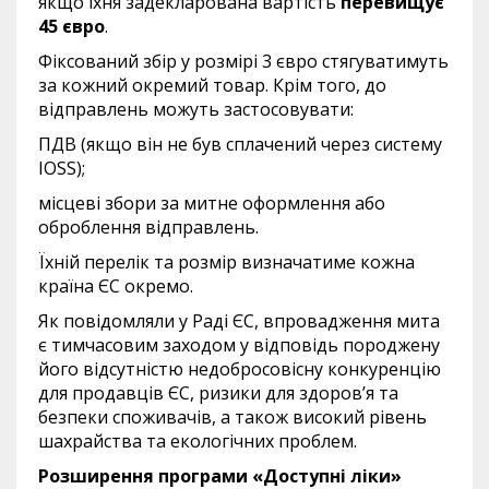
якщо їхня задекларована вартість
перевищує
45 євро
.
Фіксований збір у розмірі 3 євро стягуватимуть
за кожний окремий товар. Крім того, до
відправлень можуть застосовувати:
ПДВ (якщо він не був сплачений через систему
IOSS);
місцеві збори за митне оформлення або
оброблення відправлень.
Їхній перелік та розмір визначатиме кожна
країна ЄС окремо.
Як повідомляли у Раді ЄС, впровадження мита
є тимчасовим заходом у відповідь породжену
його відсутністю недобросовісну конкуренцію
для продавців ЄС, ризики для здоров’я та
безпеки споживачів, а також високий рівень
шахрайства та екологічних проблем.
Розширення програми «Доступні ліки»