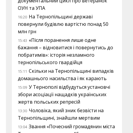
документальний цикл про ветеранок
ОУН та УПА
На Тернопільщині державі
16:20
повернули будівлю вартістю понад 50
млн грн
«Після поранення лише одне
15:43
бажання – відновитися і повернутись до
побратимів»: історія незламного
тернопільського гвардійця
Скільки на Тернопільщині випадків
15:11
домашнього насильства і як карають
У Тернополі відбудуться установчі
15:09
збори асоціації нащадків українських
жертв польських репресій
Чоловіка, який зник безвісти на
13:30
Тернопільщині, знайшли мертвим
Звання «Почесний громадянин міста
13:04