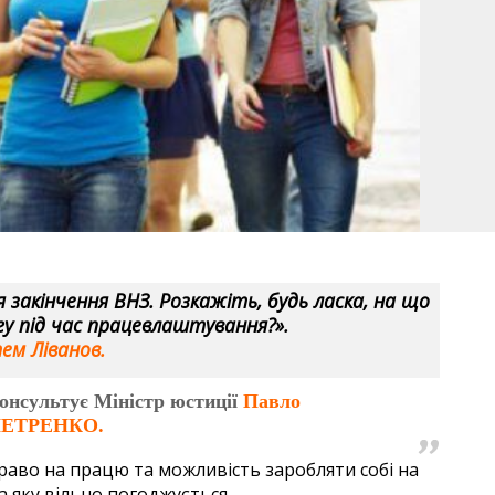
я закінчення ВНЗ. Розкажіть, будь ласка, на що
у під час працевлаштування?».
ем Ліванов.
онсультує Міністр юстиції
Павло
ЕТРЕНКО.
раво на працю та можливість заробляти собі на
а яку вільно погоджується.