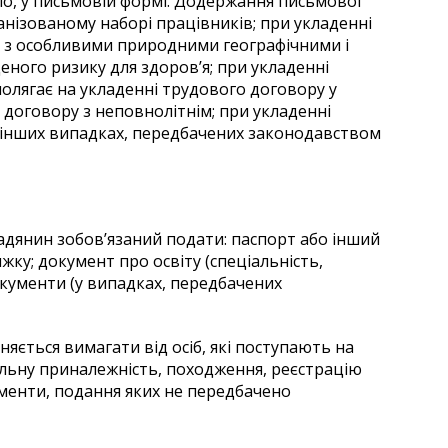
ло, у письмовій формі. Додержання письмової
анізованому наборі працівників; при укладенні
 з особливими природними географічними і
ного ризику для здоров’я; при укладенні
полягає на укладенні трудового договору у
 договору з неповнолітнім; при укладенні
 інших випадках, передбачених законодавством
адянин зобов’язаний подати: паспорт або інший
жку; документ про освіту (спеціальність,
документи (у випадках, передбачених
яється вимагати від осіб, які поступають на
нальну приналежність, походження, реєстрацію
менти, подання яких не передбачено