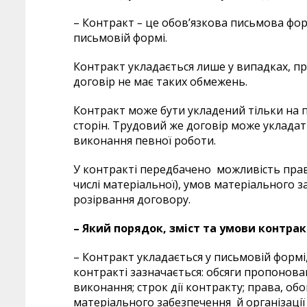
– Контракт
–
це обов’язкова письмова фор
письмовій формі.
Контракт укладається лише у випадках, п
договір не має таких обмежень.
Контракт може бути укладений тільки на 
сторін. Трудовий же договір може укладат
виконання певної роботи.
У контракті передбачено можливість прав, 
числі матеріальної), умов матеріального з
розірвання договору.
–
Який порядок, зміст та умови контрак
– Контракт укладається у письмовій формі, 
контракті зазначається: обсяги пропоновано
виконання; строк дії контракту; права, обо
матеріального забезпечення й організації