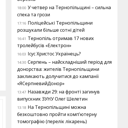
У четвер на Тернопільщині – сильна
18:00
спека та грози
Поліцейські Тернопільщини
17:16
розшукали більше сотні дітей
Тернопіль отримав 17 нових
16:41
тролейбусів «Електрон»
Ісус Христос Українець?
16:03
Серпень – найскладніший період для
14:30
донорства: жителів Тернопільщини
закликають долучитися до кампанії
«ЯСерпневийДонор»
Назавжди 29: на фронті загинув
13:47
випускник ЗУНУ Олег Шелетин
На Тернопільщині можна
13:18
безкоштовно пройти комп’ютерну
томографію (перелік лікарень)