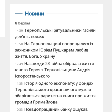
Новини
8 Серпня
Тернопільські рятувальники гасили
14:39
дев’ять пожеж
На Тернопільщині попрощалися із
13:50
захисником Юрієм Пушкарем: любив
життя, Бога, Україну
Назавжди 23: війна обірвала життя
12:49
юного Героя з Тернопільщини Андрія
Іскоростенського
Історія одного експонату: у фондах
11:35
Тернопільського краєзнавчого музею
зберігається раритетна книга про життя
громади Гримайлова
Псевдопрацівник банку ошукав
10:33