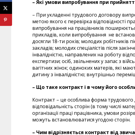
– Які умови випробування при прийнятт
– При укладенні трудового договору випр
метою якого є перевірка відповідності пра
випробування на працівників поширюєтьс
прикладів, коли випробування не встановлю
досягли 18-ти років; молодих робітників 
закладів; молодих спеціалістів після закін
інвалідністю, направлених на роботу відп
експертизи; осіб, звільнених у запас з вій
вагітних жінок; одиноких матерів, які ма
дитину з інвалідністю; внутрішньо переміщ
–
Що таке контракт і в чому його особл
Контракт – це особлива форма трудового до
відповідальність сторін (в тому числі мат
організації праці працівника, умови розір
можуть встановлюватися угодою сторін.
–
Чим відрізняється контракт від звич