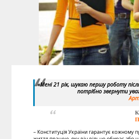
«Мені 21 рік, шукаю першу роботу післ
потрібно звернути уваг
Арт
К
П
– Конституція України гарантує кожному п
життя працею, яку він вільно обирає або н