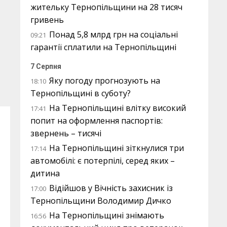
жительку Тернопільщини на 28 тисяч
гривень
Понад 5,8 млрд грн на соціальні
09:21
гарантії сплатили на Тернопільщині
7 Серпня
Яку погоду прогнозують на
18:10
Тернопільщині в суботу?
На Тернопільщині влітку високий
17:41
попит на оформлення паспортів:
звернень – тисячі
На Тернопільщині зіткнулися три
17:14
автомобілі: є потерпілі, серед яких –
дитина
Відійшов у Вічність захисник із
17:00
Тернопільщини Володимир Дичко
На Тернопільщині знімають
16:56