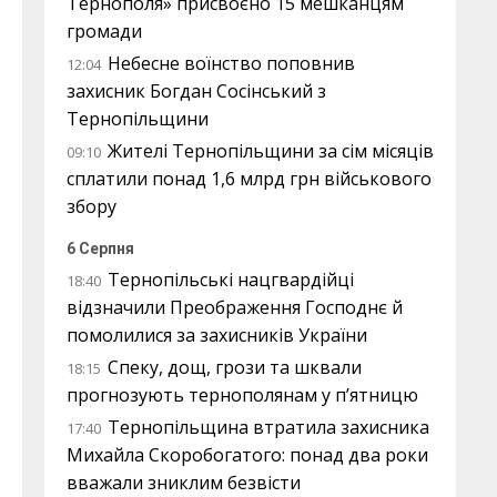
Тернополя» присвоєно 15 мешканцям
громади
Небесне воїнство поповнив
12:04
захисник Богдан Сосінський з
Тернопільщини
Жителі Тернопільщини за сім місяців
09:10
сплатили понад 1,6 млрд грн військового
збору
6 Серпня
Тернопільські нацгвардійці
18:40
відзначили Преображення Господнє й
помолилися за захисників України
Спеку, дощ, грози та шквали
18:15
прогнозують тернополянам у п’ятницю
Тернопільщина втратила захисника
17:40
Михайла Скоробогатого: понад два роки
вважали зниклим безвісти