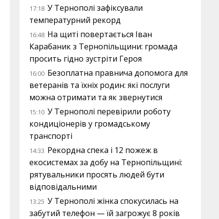
У Тернополі зафіксували
17:18
температурний рекорд
На щиті повертається Іван
16:48
Карабаник з Тернопільщини: громада
просить гідно зустріти Героя
Безоплатна правнича допомога для
16:00
ветеранів та їхніх родин: які послуги
можна отримати та як звернутися
У Тернополі перевірили роботу
15:10
кондиціонерів у громадському
транспорті
Рекордна спека і 12 пожеж в
14:33
екосистемах за добу на Тернопільщині:
рятувальники просять людей бути
відповідальними
У Тернополі жінка спокусилась на
13:25
забутий телефон — їй загрожує 8 років