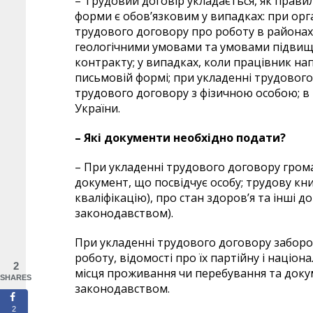
– Трудовий договір укладається, як прави
форми є обов’язковим у випадках: при орг
трудового договору про роботу в районах
геологічними умовами та умовами підвище
контракту; у випадках, коли працівник на
письмовій формі; при укладенні трудового
трудового договору з фізичною особою; в
України.
–
Які документи необхідно подати?
– При укладенні трудового договору гром
документ, що посвідчує особу; трудову кни
кваліфікацію), про стан здоров’я та інші 
законодавством).
При укладенні трудового договору заборон
роботу, відомості про їх партійну і націо
2
місця проживання чи перебування та доку
SHARES
законодавством.
2