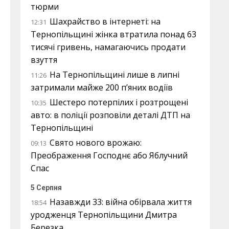
тюрми
Шахрайство в інтернеті: на
12:31
Тернопільщині жінка втратила понад 63
тисячі гривень, намагаючись продати
взуття
На Тернопільщині лише в липні
11:26
затримали майже 200 п’яних водіїв
Шестеро потерпілих і розтрощені
10:35
авто: в поліції розповіли деталі ДТП на
Тернопільщині
Свято нового врожаю:
09:13
Преображення Господнє або Яблучний
Спас
5 Серпня
Назавжди 33: війна обірвала життя
18:54
уродженця Тернопільщини Дмитра
Березка