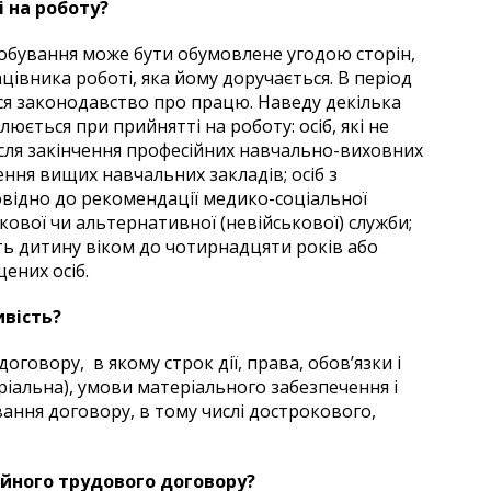
і на роботу?
обування може бути обумовлене угодою сторін,
цівника роботі, яка йому доручається. В період
я законодавство про працю. Наведу декілька
ється при прийнятті на роботу: осіб, які не
після закінчення професійних навчально-виховних
чення вищих навчальних закладів; осіб з
овідно до рекомендації медико-соціальної
ськової чи альтернативної (невійськової) служби;
ють дитину віком до чотирнадцяти років або
ених осіб.
ивість?
говору, в якому строк дії, права, обов’язки і
еріальна), умови матеріального забезпечення і
вання договору, в тому числі дострокового,
айного трудового договору?