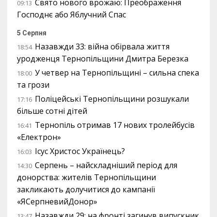
Свято нового врожаю: Преображення
09:13
Господнє або Яблучний Спас
5 Серпня
Назавжди 33: війна обірвала життя
18:54
уродженця Тернопільщини Дмитра Березка
У четвер на Тернопільщині – сильна спека
18:00
та грози
Поліцейські Тернопільщини розшукали
17:16
більше сотні дітей
Тернопіль отримав 17 нових тролейбусів
16:41
«Електрон»
Ісус Христос Українець?
16:03
Серпень – найскладніший період для
14:30
донорства: жителів Тернопільщини
закликають долучитися до кампанії
«ЯСерпневийДонор»
Назавжди 29: на фронті загинув випускник
13:47