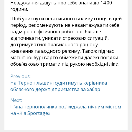
Нездужання дадуть про себе знати до 14.00
години.
Щоб уникнути негативного впливу сонця в цей
період, рекомендують не навантажувати себе
надмірною фізичною роботою, більше
відпочивати, уникати стресових ситуацій,
дотримуватися правильного раціону
живлення та водного режиму. Також під час
магнітної бурі варто обмежити далекі поїздки і
обов’язково тримати під рукою необхідні ліки.
Previous:
Continue
На Тернопільщині судитимуть керівника
обласного держпідприємства за хабар
Reading
Next:
П’яна тернополянка роз’їжджала нічним містом
на «Kia Sportage»