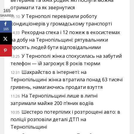
ветеранів та їхніх родин: які послуги можна
отримати та як звернутися
165
У Тернополі перевірили роботу
SHARES
15:10
кондиціонерів у громадському транспорті
165
Рекордна спека і 12 пожеж в екосистемах
14:33
за добу на Тернопільщині: рятувальники
просять людей бути відповідальними
У Тернополі жінка спокусилась на забутий
13:25
телефон — їй загрожує 8 років тюрми
Шахрайство в інтернеті: на
12:31
Тернопільщині жінка втратила понад 63 тисячі
гривень, намагаючись продати взуття
На Тернопільщині лише в липні
11:26
затримали майже 200 п’яних водіїв
Шестеро потерпілих і розтрощені авто: в
10:35
поліції розповіли деталі ДТП на
Тернопільщині