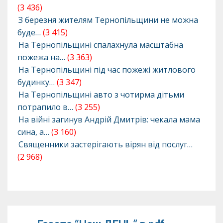
(3 436)
З березня жителям Тернопільщини не можна
буде…
(3 415)
На Тернопільщині спалахнула масштабна
пожежа на…
(3 363)
На Тернопільщині під час пожежі житлового
будинку…
(3 347)
На Тернопільщині авто з чотирма дітьми
потрапило в…
(3 255)
На війні загинув Андрій Дмитрів: чекала мама
сина, а…
(3 160)
Священники застерігають вірян від послуг…
(2 968)