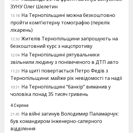
ЗУНУ Олег Шелетин
На Тернопільщині можна безкоштовно
13:18
пройти комп’ютерну томографію (перелік
лікарень)
Жителів Тернопільщини запрошують на
12:30
безкоштовний курс з нацспротиву
На Тернопільщині рятувальники
12:04
звільнили людину з понівеченого в ДТП авто
На щиті повертається Петро Федів з
11:23
Тернопільщини: майже рік невідомості та надії
На Тернопільщині “банкір” виманив у
10:31
чоловіка понад 35 тисяч гривень
4 Серпня
На війні загинув Володимир Паламарчук:
21:45
був командиром інженерно-саперного
відділення