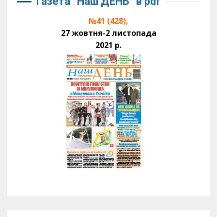
Газета “Наш ДЕНЬ” в pdf
№41 (428),
27 жовтня-2 листопада
2021 р.