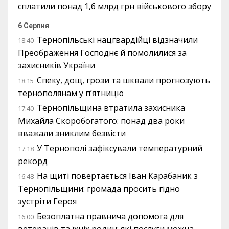
сплатили понад 1,6 млрд грн військового збору
6 Серпня
Тернопільські нацгвардійці відзначили
18:40
Преображення Господнє й помолилися за
захисників України
Спеку, дощ, грози та шквали прогнозують
18:15
тернополянам у п’ятницю
Тернопільщина втратила захисника
17:40
Михайла Скоробогатого: понад два роки
вважали зниклим безвісти
У Тернополі зафіксували температурний
17:18
рекорд
На щиті повертається Іван Карабаник з
16:48
Тернопільщини: громада просить гідно
зустріти Героя
Безоплатна правнича допомога для
16:00