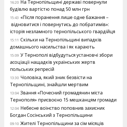
На Тернопільщині державі повернули
16:20
будівлю вартістю понад 50 млн грн
«Після поранення лише одне бажання –
15:43
відновитися і повернутись до побратимів»:
історія незламного тернопільського гвардійця
Скільки на Тернопільщині випадків
15:11
домашнього насильства і як карають
У Тернополі відбудуться установчі збори
15:09
асоціації нащадків українських жертв
польських репресій
Чоловіка, який зник безвісти на
13:30
Тернопільщині, знайшли мертвим
Звання «Почесний громадянин міста
13:04
Тернополя» присвоєно 15 мешканцям громади
Небесне воїнство поповнив захисник
12:04
Богдан Сосінський з Тернопільщини
Жителі Тернопільщини за сім місяців
09:10