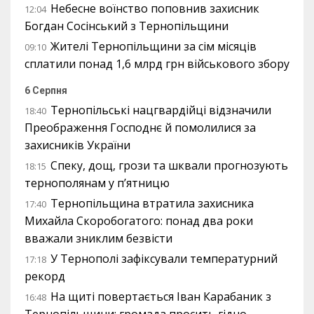
Небесне воїнство поповнив захисник
12:04
Богдан Сосінський з Тернопільщини
Жителі Тернопільщини за сім місяців
09:10
сплатили понад 1,6 млрд грн військового збору
6 Серпня
Тернопільські нацгвардійці відзначили
18:40
Преображення Господнє й помолилися за
захисників України
Спеку, дощ, грози та шквали прогнозують
18:15
тернополянам у п’ятницю
Тернопільщина втратила захисника
17:40
Михайла Скоробогатого: понад два роки
вважали зниклим безвісти
У Тернополі зафіксували температурний
17:18
рекорд
На щиті повертається Іван Карабаник з
16:48
Тернопільщини: громада просить гідно