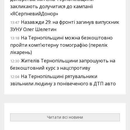
закликають долучитися до кампанії
«ЯСерпневийДонор»
Назавжди 29: на фронті загинув випускник
13:47
ЗУНУ Олег Шелетин
На Тернопільщині можна безкоштовно
13:18
пройти комп’ютерну томографію (перелік
лікарень)
Жителів Тернопільщини запрошують на
12:30
безкоштовний курс з нацспротиву
На Тернопільщині рятувальники
12:04
звільнили людину з понівеченого в ДТП авто
Читати всі новини