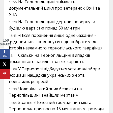
На Тернопільщині знімають
16:56
документальний цикл про ветеранок ОУН та
УПА
На Тернопільщині державі повернули
16:20
будівлю вартістю понад 50 млн грн
«Після поранення лише одне бажання –
15:43
150
відновитися і повернутись до побратимів»:
SHARES
історія незламного тернопільського гвардійця
Скільки на Тернопільщині випадків
15:11
150
домашнього насильства і як карають
У Тернополі відбудуться установчі збори
15:09
асоціації нащадків українських жертв
польських репресій
Чоловіка, який зник безвісти на
13:30
Тернопільщині, знайшли мертвим
Звання «Почесний громадянин міста
13:04
Тернополя» присвоєно 15 мешканцям громади