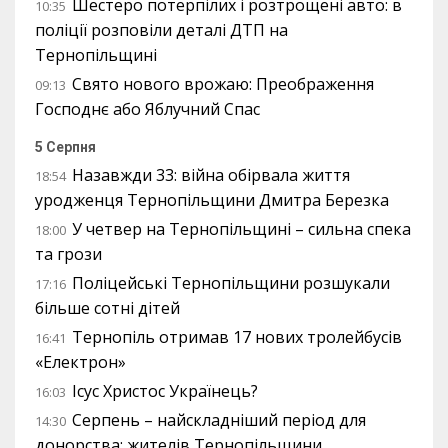
Шестеро потерпілих і розтрощені авто: в
10:35
поліції розповіли деталі ДТП на
Тернопільщині
Свято нового врожаю: Преображення
09:13
Господнє або Яблучний Спас
5 Серпня
Назавжди 33: війна обірвала життя
18:54
уродженця Тернопільщини Дмитра Березка
У четвер на Тернопільщині – сильна спека
18:00
та грози
Поліцейські Тернопільщини розшукали
17:16
більше сотні дітей
Тернопіль отримав 17 нових тролейбусів
16:41
«Електрон»
Ісус Христос Українець?
16:03
Серпень – найскладніший період для
14:30
донорства: жителів Тернопільщини