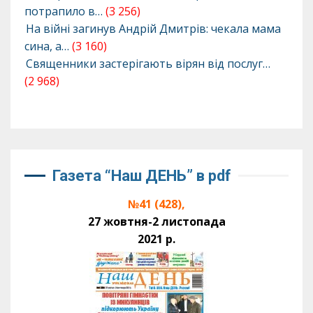
потрапило в…
(3 256)
На війні загинув Андрій Дмитрів: чекала мама
сина, а…
(3 160)
Священники застерігають вірян від послуг…
(2 968)
Газета “Наш ДЕНЬ” в pdf
№41 (428),
27 жовтня-2 листопада
2021 р.