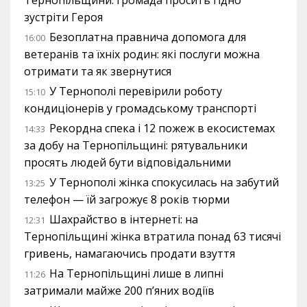
зустріти Героя
Безоплатна правнича допомога для
16:00
ветеранів та їхніх родин: які послуги можна
отримати та як звернутися
У Тернополі перевірили роботу
15:10
кондиціонерів у громадському транспорті
Рекордна спека і 12 пожеж в екосистемах
14:33
за добу на Тернопільщині: рятувальники
просять людей бути відповідальними
У Тернополі жінка спокусилась на забутий
13:25
телефон — їй загрожує 8 років тюрми
Шахрайство в інтернеті: на
12:31
Тернопільщині жінка втратила понад 63 тисячі
гривень, намагаючись продати взуття
На Тернопільщині лише в липні
11:26
затримали майже 200 п’яних водіїв