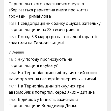
Тернопільського краєзнавчого музею
зберігається раритетна книга про життя
громади Гримайлова
Псевдопрацівник банку ошукав жительку
10:33
Тернопільщини на 28 тисяч гривень
Понад 5,8 млрд грн на соціальні гарантії
09:21
сплатили на Тернопільщині
7 Серпня
Яку погоду прогнозують на
18:10
Тернопільщині в суботу?
На Тернопільщині влітку високий попит
17:41
на оформлення паспортів: звернень – тисячі
На Тернопільщині зіткнулися три
17:14
автомобілі: є потерпілі, серед яких – дитина
Відійшов у Вічність захисник із
17:00
Тернопільщини Володимир Дичко