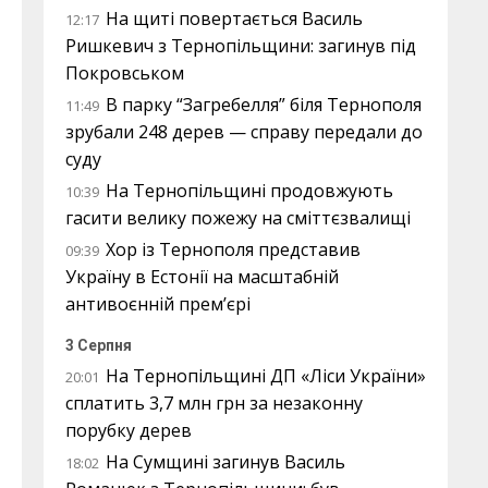
На щиті повертається Василь
12:17
Ришкевич з Тернопільщини: загинув під
Покровськом
В парку “Загребелля” біля Тернополя
11:49
зрубали 248 дерев — справу передали до
суду
На Тернопільщині продовжують
10:39
гасити велику пожежу на сміттєзвалищі
Хор із Тернополя представив
09:39
Україну в Естонії на масштабній
антивоєнній прем’єрі
3 Серпня
На Тернопільщині ДП «Ліси України»
20:01
сплатить 3,7 млн грн за незаконну
порубку дерев
На Сумщині загинув Василь
18:02