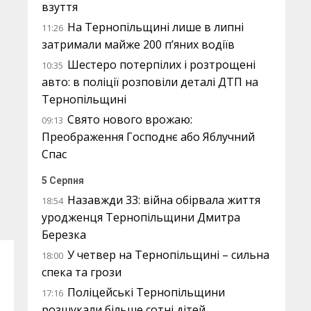
взуття
На Тернопільщині лише в липні
11:26
затримали майже 200 п’яних водіїв
Шестеро потерпілих і розтрощені
10:35
авто: в поліції розповіли деталі ДТП на
Тернопільщині
Свято нового врожаю:
09:13
Преображення Господнє або Яблучний
Спас
5 Серпня
Назавжди 33: війна обірвала життя
18:54
уродженця Тернопільщини Дмитра
Березка
У четвер на Тернопільщині – сильна
18:00
спека та грози
Поліцейські Тернопільщини
17:16
розшукали більше сотні дітей