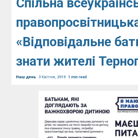
Спільна всеукраїнс
правопросвітницьк
«Відповідальне бат
знати жителі Терно
Наш день
3 Квітня, 2019
1 min read