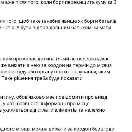
ям вже після того, коли борг перевищить суму за 3
я того, щоб таке ганебне явище як борги батьків
вністю. А бути відповідальним батьком чи мати
 з ким проживає дитина і який не перешкоджає
же виїхати з нею за кордон на термін до місяця
шення суду або органу опіки і піклування, яким
 Таке рішення треба буде показати
дитину, обов’язково має повідомити про виїзд
у разі наявності інформації про місце
 ухиляється від сплати аліментів та належно
одного місяця можна виїхати за кордон без згоди