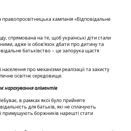
ка правопросвітницька кампанія «Відповідальне
ду, спрямована на те, щоб українські діти стали
ними, адже їх обов’язок дбати про дитину та
овідальне батьківство – це запорука щастя
 населення про механізми реалізації та захисту
печне освітнє середовище.
док нарахування аліментів
еБуває, в рамках якої було прийняте
ідальність для батьків, які не сплачують
кі примушують боржників нарешті стати