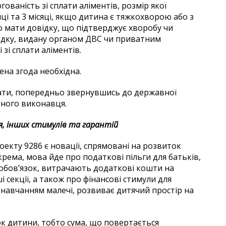
гованість зі сплати аліментів, розмір якої
яці та 3 місяці, якщо дитина є тяжкохворою або з
о мати довідку, що підтверджує хворобу чи
овідку, видану органом ДВС чи приватним
зі сплати аліментів.
ена згода необхідна.
ати, попередньо звернувшись до державної
тного виконавця.
, інших стимулів та гарантій
кту 9286 є новації, спрямовані на розвиток
крема, мова йде про податкові пільги для батьків,
 обов’язок, витрачають додаткові кошти на
і секції, а також про фінансові стимули для
і навчанням малечі, розвиває дитячий простір на
к дитини, тобто сума, що повертається