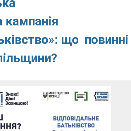
ька
а кампанія
ьківство»: що повинні
пільщини?