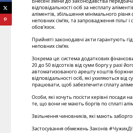
Внесені зміни до законодавства передбач
відповідальності осіб за несплату алімент
аліментів, збільшення мінімального рівня 
неповних сім’ях, та запровадження пільг і 
обов’язок.
Прийняті законодавчі акти гарантують гід
неповних сім’ях.
Зокрема це: система додаткових фінансових
20 до 50 відсотків від суми боргу у разі й
автоматизованого арешту коштів боржник
відповідальності осіб, які ухиляються від 
працювати, щоб забезпечити сплату аліме
Особи, які хочуть посісти керівні посади 
те, що вони не мають боргів по сплаті алім
Звільнення чиновників, які мають заборгова
Застосування обмежень Законів #ЧужихДіте