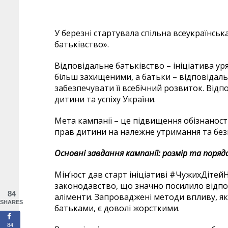
У березні стартувала спільна всеукраїнсь
батьківство».
Відповідальне батьківство – ініціатива уря
більш захищеними, а батьки – відповідаль
забезпечувати її всебічний розвиток. Відп
дитини та успіху України.
Мета кампанії – це підвищення обізнаності
прав дитини на належне утримання та без
Основні завдання кампанії: розмір та поря
Мін’юст дав старт ініціативі #ЧужихДітейН
законодавство, що значно посилило відпов
84
аліменти. Запроваджені методи впливу, я
SHARES
батьками, є доволі жорсткими.
84