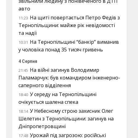
звільнили людину з понівеченого в ДТП
авто
На щиті повертається Петро Федів з
11:23
Тернопільщини: майже рік невідомості
та надії
На Тернопільщині “банкір” виманив
10:31
у чоловіка понад 35 тисяч гривень
4 Серпня
На війні загинув Володимир
21:45
Паламарчук: був командиром інженерно-
саперного відділення
У середу на Тернопільщині
18:40
очікується шалена спека
У Небесному строю захисник Олег
18:14
Шелетин з Тернопільщини: загинув на
Дніпропетровщині
Урожай під загрозою: російські
17:48