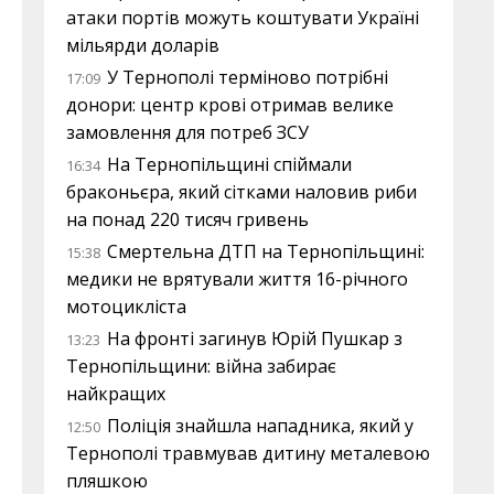
атаки портів можуть коштувати Україні
мільярди доларів
У Тернополі терміново потрібні
17:09
донори: центр крові отримав велике
замовлення для потреб ЗСУ
На Тернопільщині спіймали
16:34
браконьєра, який сітками наловив риби
на понад 220 тисяч гривень
Смертельна ДТП на Тернопільщині:
15:38
медики не врятували життя 16-річного
мотоцикліста
На фронті загинув Юрій Пушкар з
13:23
Тернопільщини: війна забирає
найкращих
Поліція знайшла нападника, який у
12:50
Тернополі травмував дитину металевою
пляшкою