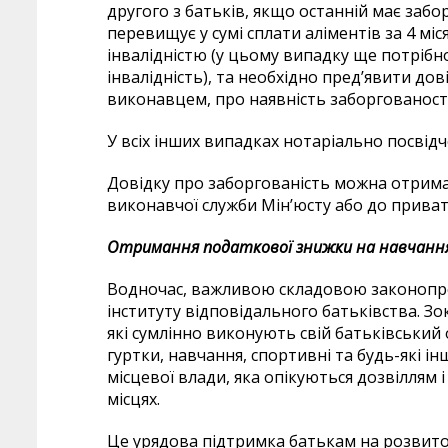
другого з батьків, якщо останній має забор
перевищує у сумі сплати аліментів за 4 міс
інвалідністю (у цьому випадку ще потрібн
інвалідність), та необхідно пред’явити д
виконавцем, про наявність заборгованості 
У всіх інших випадках нотаріально посвідч
Довідку про заборгованість можна отрим
виконавчої служби Мін’юсту або до прива
Отримання податкової знижки на навчання
Водночас, важливою складовою законопрое
інституту відповідального батьківства. Зо
які сумлінно виконують свій батьківський
гуртки, навчання, спортивні та будь-які інш
місцевої влади, яка опікуються дозвіллям 
місцях.
Це урядова підтримка батькам на розвито