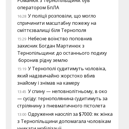
Романюк з Тернопільщини: був
оператором БпЛА
У поліції розповіли, що могло
16:28
спричинити масштабну пожежу на
сміттєзвалищі біля Тернополя
Небесне воїнство поповнив
15:29
захисник Богдан Мартинюк з
Тернопільщини: до останнього подиху
боронив рідну землю
У Тернополі судитимуть чоловіка,
15:19
який надзвичайно жорстоко вбив
знайому і знімав на камеру
У спину — неповнолітньому, в око
13:45
— сусіду: тернополянина судитимуть за
стрілянину з пневматичного пістолета
Одруження наосліп за $7000: як жінка
13:00
з Тернопільщини допомагала чоловікам
уникати мобілізації