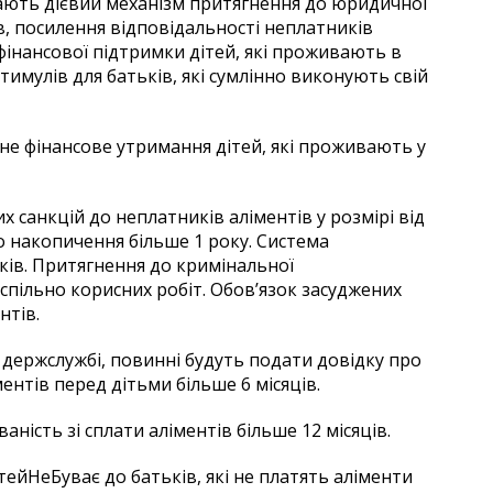
ають дієвий механізм притягнення до юридичної
ів, посилення відповідальності неплатників
фінансової підтримки дітей, які проживають в
стимулів для батьків, які сумлінно виконують свій
не фінансове утримання дітей, які проживають у
 санкцій до неплатників аліментів у розмірі від
ого накопичення більше 1 року. Система
ів. Притягнення до кримінальної
суспільно корисних робіт. Обов’язок засуджених
нтів.
на держслужбі, повинні будуть подати довідку про
ентів перед дітьми більше 6 місяців.
ність зі сплати аліментів більше 12 місяців.
йНеБуває до батьків, які не платять аліменти