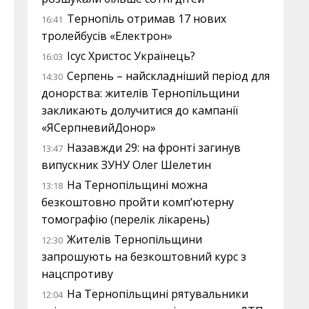
Тернопіль отримав 17 нових
16:41
тролейбусів «Електрон»
Ісус Христос Українець?
16:03
Серпень – найскладніший період для
14:30
донорства: жителів Тернопільщини
закликають долучитися до кампанії
«ЯСерпневийДонор»
Назавжди 29: на фронті загинув
13:47
випускник ЗУНУ Олег Шелетин
На Тернопільщині можна
13:18
безкоштовно пройти комп’ютерну
томографію (перелік лікарень)
Жителів Тернопільщини
12:30
запрошують на безкоштовний курс з
нацспротиву
На Тернопільщині рятувальники
12:04