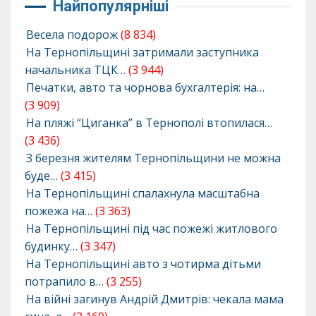
Найпопулярніші
Весела подорож
(8 834)
На Тернопільщині затримали заступника
начальника ТЦК…
(3 944)
Печатки, авто та чорнова бухгалтерія: на…
(3 909)
На пляжі “Циганка” в Тернополі втопилася…
(3 436)
З березня жителям Тернопільщини не можна
буде…
(3 415)
На Тернопільщині спалахнула масштабна
пожежа на…
(3 363)
На Тернопільщині під час пожежі житлового
будинку…
(3 347)
На Тернопільщині авто з чотирма дітьми
потрапило в…
(3 255)
На війні загинув Андрій Дмитрів: чекала мама