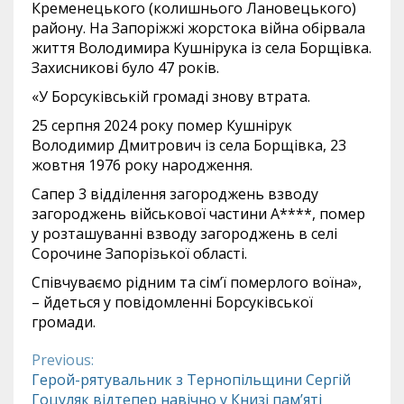
Кременецького (колишнього Лановецького)
району. На Запоріжжі жорстока війна обірвала
життя Володимира Кушнірука із села Борщівка.
Захисникові було 47 років.
«У Борсуківській громаді знову втрата.
25 серпня 2024 року помер Кушнірук
Володимир Дмитрович із села Борщівка, 23
жовтня 1976 року народження.
Сапер 3 відділення загороджень взводу
загороджень військової частини А****, помер
у розташуванні взводу загороджень в селі
Сорочине Запорізької області.
Співчуваємо рідним та сімʼї померлого воїна»,
– йдеться у повідомленні Борсуківської
громади.
Previous:
Continue
Герой-рятувальник з Тернопільщини Сергій
Гоцуляк відтепер навічно у Книзі пам’яті