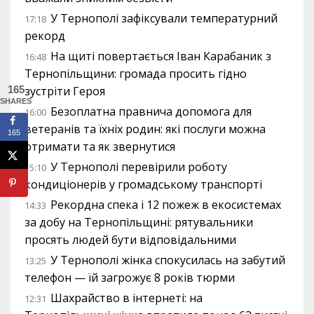
У Тернополі зафіксували температурний
17:18
рекорд
На щиті повертається Іван Карабаник з
16:48
Тернопільщини: громада просить гідно
165
зустріти Героя
SHARES
Безоплатна правнича допомога для
16:00
ветеранів та їхніх родин: які послуги можна
165
отримати та як звернутися
У Тернополі перевірили роботу
15:10
кондиціонерів у громадському транспорті
Рекордна спека і 12 пожеж в екосистемах
14:33
за добу на Тернопільщині: рятувальники
просять людей бути відповідальними
У Тернополі жінка спокусилась на забутий
13:25
телефон — їй загрожує 8 років тюрми
Шахрайство в інтернеті: на
12:31