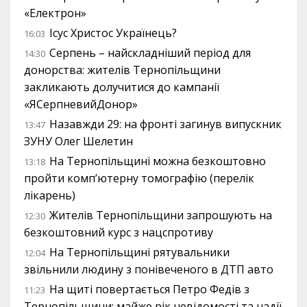
«Електрон»
Ісус Христос Українець?
16:03
Серпень – найскладніший період для
14:30
донорства: жителів Тернопільщини
закликають долучитися до кампанії
«ЯСерпневийДонор»
Назавжди 29: на фронті загинув випускник
13:47
ЗУНУ Олег Шелетин
На Тернопільщині можна безкоштовно
13:18
пройти комп’ютерну томографію (перелік
лікарень)
Жителів Тернопільщини запрошують на
12:30
безкоштовний курс з нацспротиву
На Тернопільщині рятувальники
12:04
звільнили людину з понівеченого в ДТП авто
На щиті повертається Петро Федів з
11:23
Тернопільщини: майже рік невідомості та надії