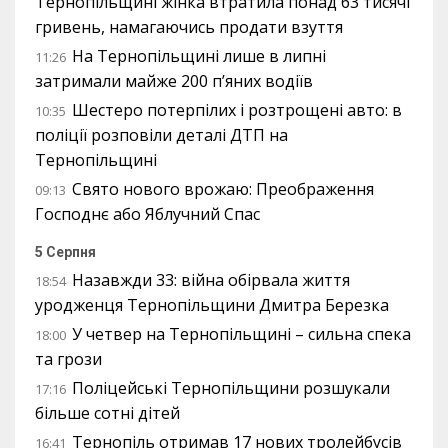
Тернопільщині жінка втратила понад 63 тисячі
гривень, намагаючись продати взуття
На Тернопільщині лише в липні
11:26
затримали майже 200 п’яних водіїв
Шестеро потерпілих і розтрощені авто: в
10:35
поліції розповіли деталі ДТП на
Тернопільщині
Свято нового врожаю: Преображення
09:13
Господнє або Яблучний Спас
5 Серпня
Назавжди 33: війна обірвала життя
18:54
уродженця Тернопільщини Дмитра Березка
У четвер на Тернопільщині – сильна спека
18:00
та грози
Поліцейські Тернопільщини розшукали
17:16
більше сотні дітей
Тернопіль отримав 17 нових тролейбусів
16:41