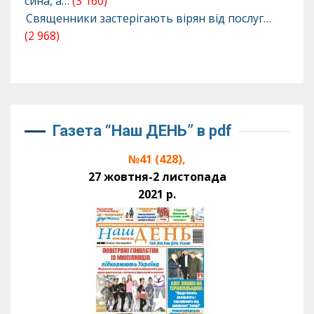
сина, а…
(3 160)
Священники застерігають вірян від послуг…
(2 968)
Газета “Наш ДЕНЬ” в pdf
№41 (428),
27 жовтня-2 листопада
2021 р.