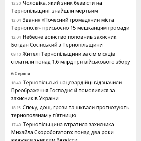
Чоловіка, який зник безвісти на
13:30
Тернопільщині, знайшли мертвим
Звання «Почесний громадянин міста
13:04
Тернополя» присвоєно 15 мешканцям громади
Небесне воїнство поповнив захисник
12:04
Богдан Сосінський з Тернопільщини
Жителі Тернопільщини за сім місяців
09:10
сплатили понад 1,6 млрд грн військового збору
6 Серпня
Тернопільські нацгвардійці відзначили
18:40
Преображення Господнє й помолилися за
захисників України
Спеку, дощ, грози та шквали прогнозують
18:15
тернополянам у п’ятницю
Тернопільщина втратила захисника
17:40
Михайла Скоробогатого: понад два роки
вважали зниклим безвісти