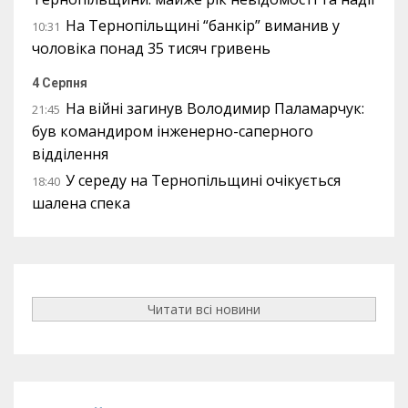
На Тернопільщині “банкір” виманив у
10:31
чоловіка понад 35 тисяч гривень
4 Серпня
На війні загинув Володимир Паламарчук:
21:45
був командиром інженерно-саперного
відділення
У середу на Тернопільщині очікується
18:40
шалена спека
Читати всі новини