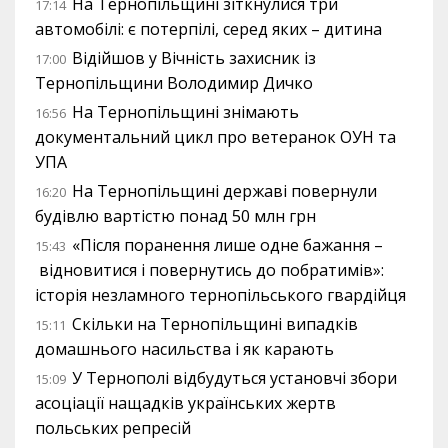
На Тернопільщині зіткнулися три
17:14
автомобілі: є потерпілі, серед яких – дитина
Відійшов у Вічність захисник із
17:00
Тернопільщини Володимир Дичко
На Тернопільщині знімають
16:56
документальний цикл про ветеранок ОУН та
УПА
На Тернопільщині державі повернули
16:20
будівлю вартістю понад 50 млн грн
«Після поранення лише одне бажання –
15:43
відновитися і повернутись до побратимів»:
історія незламного тернопільського гвардійця
Скільки на Тернопільщині випадків
15:11
домашнього насильства і як карають
У Тернополі відбудуться установчі збори
15:09
асоціації нащадків українських жертв
польських репресій