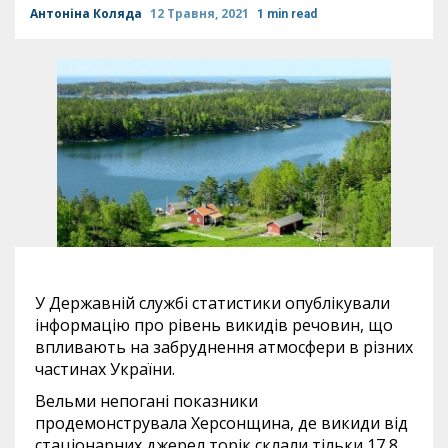
Антоніна Коляда
12 Травня, 2021
1 min read
У Державній службі статистики опублікували
інформацію про рівень викидів речовин, що
впливають на забруднення атмосфери в різних
частинах України.
Вельми непогані показники
продемонструвала Херсонщина, де викиди від
стаціонарних джерел торік склали тільки 17,8