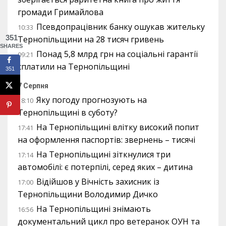
громади Гримайлова
Псевдопрацівник банку ошукав жительку
10:33
351
Тернопільщини на 28 тисяч гривень
SHARES
Понад 5,8 млрд грн на соціальні гарантії
09:21
сплатили на Тернопільщині
351
7 Серпня
Яку погоду прогнозують на
18:10
Тернопільщині в суботу?
На Тернопільщині влітку високий попит
17:41
на оформлення паспортів: звернень – тисячі
На Тернопільщині зіткнулися три
17:14
автомобілі: є потерпілі, серед яких – дитина
Відійшов у Вічність захисник із
17:00
Тернопільщини Володимир Дичко
На Тернопільщині знімають
16:56
документальний цикл про ветеранок ОУН та