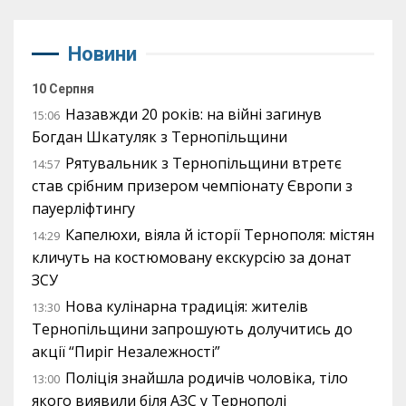
Новини
10 Серпня
Назавжди 20 років: на війні загинув
15:06
Богдан Шкатуляк з Тернопільщини
Рятувальник з Тернопільщини втретє
14:57
став срібним призером чемпіонату Європи з
пауерліфтингу
Капелюхи, віяла й історії Тернополя: містян
14:29
кличуть на костюмовану екскурсію за донат
ЗСУ
Нова кулінарна традиція: жителів
13:30
Тернопільщини запрошують долучитись до
акції “Пиріг Незалежності”
Поліція знайшла родичів чоловіка, тіло
13:00
якого виявили біля АЗС у Тернополі