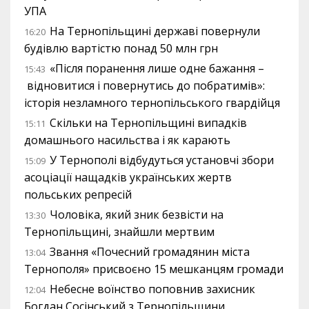
УПА
На Тернопільщині державі повернули
16:20
будівлю вартістю понад 50 млн грн
«Після поранення лише одне бажання –
15:43
відновитися і повернутись до побратимів»:
історія незламного тернопільського гвардійця
Скільки на Тернопільщині випадків
15:11
домашнього насильства і як карають
У Тернополі відбудуться установчі збори
15:09
асоціації нащадків українських жертв
польських репресій
Чоловіка, який зник безвісти на
13:30
Тернопільщині, знайшли мертвим
Звання «Почесний громадянин міста
13:04
Тернополя» присвоєно 15 мешканцям громади
Небесне воїнство поповнив захисник
12:04
Богдан Сосінський з Тернопільщини