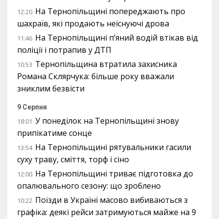
На Тернопільщині попереджають про
12:20
шахраїв, які продають неіснуючі дрова
На Тернопільщині п’яний водій втікав від
11:46
поліції і потрапив у ДТП
Тернопільщина втратила захисника
10:53
Романа Склярчука: більше року вважали
зниклим безвісти
9 Серпня
У понеділок на Тернопільщині знову
18:01
припікатиме сонце
На Тернопільщині рятувальники гасили
13:54
суху траву, сміття, торф і сіно
На Тернопільщині триває підготовка до
12:00
опалювального сезону: що зроблено
Поїзди в Україні масово вибиваються з
10:22
графіка: деякі рейси затримуються майже на 9