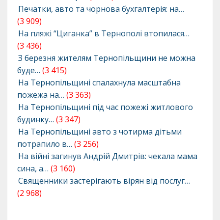
Печатки, авто та чорнова бухгалтерія: на…
(3 909)
На пляжі “Циганка” в Тернополі втопилася…
(3 436)
З березня жителям Тернопільщини не можна
буде…
(3 415)
На Тернопільщині спалахнула масштабна
пожежа на…
(3 363)
На Тернопільщині під час пожежі житлового
будинку…
(3 347)
На Тернопільщині авто з чотирма дітьми
потрапило в…
(3 256)
На війні загинув Андрій Дмитрів: чекала мама
сина, а…
(3 160)
Священники застерігають вірян від послуг…
(2 968)