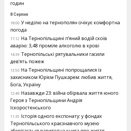
годин
8 Серпня
У неділю на тернополян очікує комфортна
18:00
погода
На Тернопільщині п’яний водій скоїв
17:12
аварію: 3,48 проміле алкоголю в крові
Тернопільські рятувальники гасили
14:39
дев’ять пожеж
На Тернопільщині попрощалися із
13:50
захисником Юрієм Пушкарем: любив життя,
Бога, Україну
Назавжди 23: війна обірвала життя юного
12:49
Героя з Тернопільщини Андрія
Іскоростенського
Історія одного експонату: у фондах
11:35
Тернопільського краєзнавчого музею
зберігається раритетна книга про життя