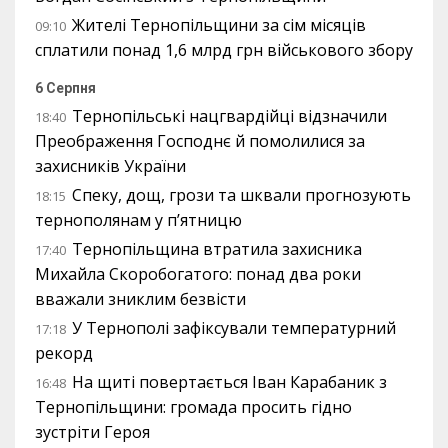
Жителі Тернопільщини за сім місяців
09:10
сплатили понад 1,6 млрд грн військового збору
6 Серпня
Тернопільські нацгвардійці відзначили
18:40
Преображення Господнє й помолилися за
захисників України
Спеку, дощ, грози та шквали прогнозують
18:15
тернополянам у п’ятницю
Тернопільщина втратила захисника
17:40
Михайла Скоробогатого: понад два роки
вважали зниклим безвісти
У Тернополі зафіксували температурний
17:18
рекорд
На щиті повертається Іван Карабаник з
16:48
Тернопільщини: громада просить гідно
зустріти Героя