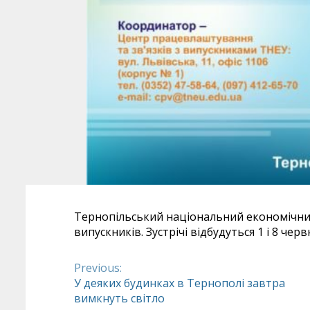
Тернопільський національний економічний 
випускників. Зустрічі відбудуться 1 і 8 чер
Previous:
Continue
У деяких будинках в Тернополі завтра
вимкнуть світло
Reading