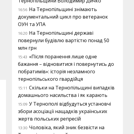
Тернопільщини Володимир Дичко
На Тернопільщині знімають
16:56
документальний цикл про ветеранок
ОУН та УПА
На Тернопільщині державі
16:20
повернули будівлю вартістю понад 50
млн грн
«Після поранення лише одне
15:43
бажання – відновитися і повернутись до
побратимів»: історія незламного
тернопільського гвардійця
Скільки на Тернопільщині випадків
15:11
домашнього насильства і як карають
У Тернополі відбудуться установчі
15:09
збори асоціації нащадків українських
жертв польських репресій
Чоловіка, який зник безвісти на
13:30