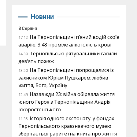
Новини
8 Серпня
На Тернопільщині п’яний водій скоїв
17:12
аварію: 3,48 проміле алкоголю в крові
Тернопільські рятувальники гасили
14:39
дев’ять пожеж
На Тернопільщині попрощалися із
13:50
захисником Юрієм Пушкарем: любив
життя, Бога, Україну
Назавжди 23: війна обірвала життя
12:49
юного Героя з Тернопільщини Андрія
Іскоростенського
Історія одного експонату: у фондах
11:35
Тернопільського краєзнавчого музею
зберігається раритетна книга про життя