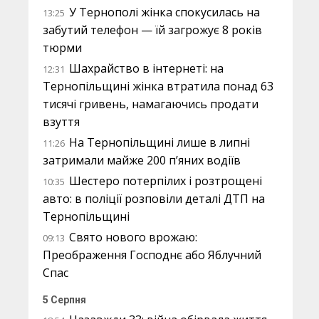
У Тернополі жінка спокусилась на
13:25
забутий телефон — їй загрожує 8 років
тюрми
Шахрайство в інтернеті: на
12:31
Тернопільщині жінка втратила понад 63
тисячі гривень, намагаючись продати
взуття
На Тернопільщині лише в липні
11:26
затримали майже 200 п’яних водіїв
Шестеро потерпілих і розтрощені
10:35
авто: в поліції розповіли деталі ДТП на
Тернопільщині
Свято нового врожаю:
09:13
Преображення Господнє або Яблучний
Спас
5 Серпня