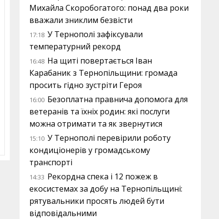
Михайла Скоробогатого: понад два роки
вважали зниклим безвісти
У Тернополі зафіксували
17:18
температурний рекорд
На щиті повертається Іван
16:48
Карабаник з Тернопільщини: громада
просить гідно зустріти Героя
Безоплатна правнича допомога для
16:00
ветеранів та їхніх родин: які послуги
можна отримати та як звернутися
У Тернополі перевірили роботу
15:10
кондиціонерів у громадському
транспорті
Рекордна спека і 12 пожеж в
14:33
екосистемах за добу на Тернопільщині:
рятувальники просять людей бути
відповідальними