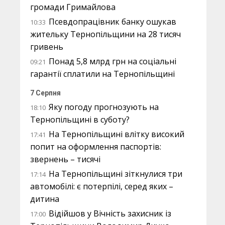
громади Гримайлова
Псевдопрацівник банку ошукав
10:33
жительку Тернопільщини на 28 тисяч
гривень
Понад 5,8 млрд грн на соціальні
09:21
гарантії сплатили на Тернопільщині
7 Серпня
Яку погоду прогнозують на
18:10
Тернопільщині в суботу?
На Тернопільщині влітку високий
17:41
попит на оформлення паспортів:
звернень – тисячі
На Тернопільщині зіткнулися три
17:14
автомобілі: є потерпілі, серед яких –
дитина
Відійшов у Вічність захисник із
17:00