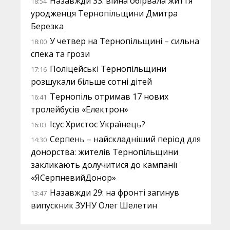
Назавжди 33: війна обірвала життя
18:54
уродженця Тернопільщини Дмитра
Березка
У четвер на Тернопільщині – сильна
18:00
спека та грози
Поліцейські Тернопільщини
17:16
розшукали більше сотні дітей
Тернопіль отримав 17 нових
16:41
тролейбусів «Електрон»
Ісус Христос Українець?
16:03
Серпень – найскладніший період для
14:30
донорства: жителів Тернопільщини
закликають долучитися до кампанії
«ЯСерпневийДонор»
Назавжди 29: на фронті загинув
13:47
випускник ЗУНУ Олег Шелетин