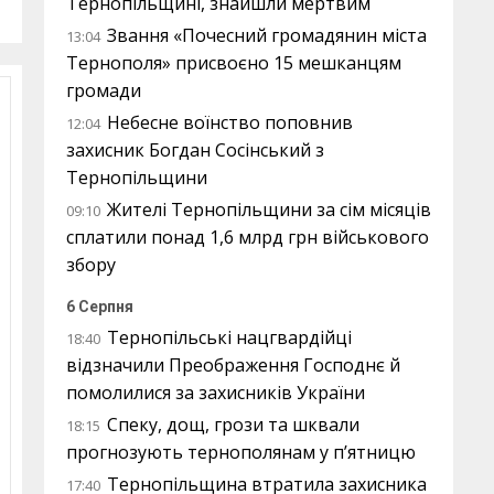
Тернопільщині, знайшли мертвим
Звання «Почесний громадянин міста
13:04
Тернополя» присвоєно 15 мешканцям
громади
Небесне воїнство поповнив
12:04
захисник Богдан Сосінський з
Тернопільщини
Жителі Тернопільщини за сім місяців
09:10
сплатили понад 1,6 млрд грн військового
збору
6 Серпня
Тернопільські нацгвардійці
18:40
відзначили Преображення Господнє й
помолилися за захисників України
Спеку, дощ, грози та шквали
18:15
прогнозують тернополянам у п’ятницю
Тернопільщина втратила захисника
17:40