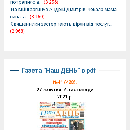
потрапило в…
(3 256)
На війні загинув Андрій Дмитрів: чекала мама
сина, а…
(3 160)
Священники застерігають вірян від послуг…
(2 968)
Газета “Наш ДЕНЬ” в pdf
№41 (428),
27 жовтня-2 листопада
2021 р.