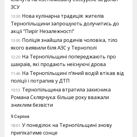
ЗСУ
Нова кулінарна традиція: жителів
13:30
Тернопільщини запрошують долучитись до
акції “Пиріг Незалежності”
Поліція знайшла родичів чоловіка, тіло
13:00
якого виявили біля АЗС у Тернополі
На Тернопільщині попереджають про
12:20
шахраїв, які продають неіснуючі дрова
На Тернопільщині п’яний водій втікав від
11:46
поліції і потрапив у ДТП
Тернопільщина втратила захисника
10:53
Романа Склярчука: більше року вважали
зниклим безвісти
9 Серпня
У понеділок на Тернопільщині знову
18:01
припікатиме сонце