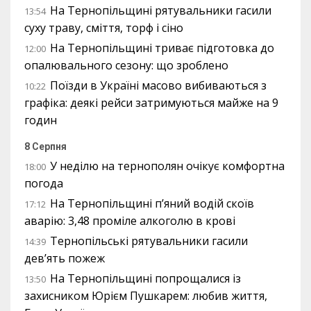
На Тернопільщині рятувальники гасили
13:54
суху траву, сміття, торф і сіно
На Тернопільщині триває підготовка до
12:00
опалювального сезону: що зроблено
Поїзди в Україні масово вибиваються з
10:22
графіка: деякі рейси затримуються майже на 9
годин
8 Серпня
У неділю на тернополян очікує комфортна
18:00
погода
На Тернопільщині п’яний водій скоїв
17:12
аварію: 3,48 проміле алкоголю в крові
Тернопільські рятувальники гасили
14:39
дев’ять пожеж
На Тернопільщині попрощалися із
13:50
захисником Юрієм Пушкарем: любив життя,