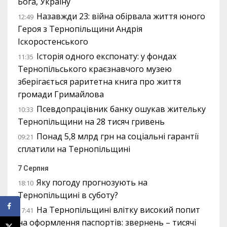
Бога, Україну
Назавжди 23: війна обірвала життя юного
12:49
Героя з Тернопільщини Андрія
Іскоростенського
Історія одного експонату: у фондах
11:35
Тернопільського краєзнавчого музею
зберігається раритетна книга про життя
громади Гримайлова
Псевдопрацівник банку ошукав жительку
10:33
Тернопільщини на 28 тисяч гривень
Понад 5,8 млрд грн на соціальні гарантії
09:21
сплатили на Тернопільщині
7 Серпня
Яку погоду прогнозують на
18:10
Тернопільщині в суботу?
На Тернопільщині влітку високий попит
17:41
на оформлення паспортів: звернень – тисячі