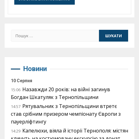
Пошук:
Новини
10 Серпня
Назавжди 20 років: на війні загинув
15:06
Богдан Шкатуляк з Тернопільщини
Рятувальник з Тернопільщини втретє
14:57
став срібним призером чемпіонату Європи з
пауерліфтингу
Капелюхи, віяла й історії Тернополя: містян
14:29
кличуть на костюмовану екскурсію за донат