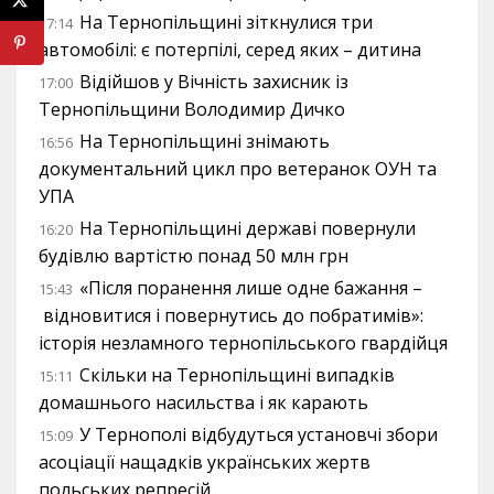
На Тернопільщині зіткнулися три
17:14
автомобілі: є потерпілі, серед яких – дитина
Відійшов у Вічність захисник із
17:00
Тернопільщини Володимир Дичко
На Тернопільщині знімають
16:56
документальний цикл про ветеранок ОУН та
УПА
На Тернопільщині державі повернули
16:20
будівлю вартістю понад 50 млн грн
«Після поранення лише одне бажання –
15:43
відновитися і повернутись до побратимів»:
історія незламного тернопільського гвардійця
Скільки на Тернопільщині випадків
15:11
домашнього насильства і як карають
У Тернополі відбудуться установчі збори
15:09
асоціації нащадків українських жертв
польських репресій