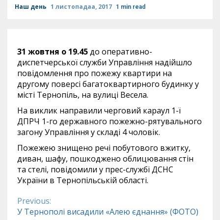
Наш день
1 листопадаа, 2017
1 min read
31 жовтня о 19.45
до оперативно-
диспетчерської служби Управління надійшло
повідомлення про пожежу квартири на
другому поверсі багатоквартирного будинку у
місті Тернопіль, на вулиці Весела.
На виклик направили черговий караул 1-ї
ДПРЧ 1-го державного пожежно-рятувального
загону Управління у складі 4 чоловік.
Пожежею знищено речі побутового вжитку,
диван, шафу, пошкоджено облицювання стін
та стелі, повідомили у прес-службі ДСНС
України в Тернопільській області.
Previous:
Continue
У Тернополі висадили «Алею єднання» (ФОТО)