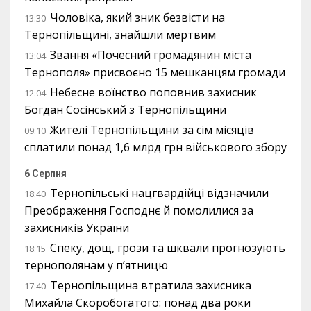
Чоловіка, який зник безвісти на
13:30
Тернопільщині, знайшли мертвим
Звання «Почесний громадянин міста
13:04
Тернополя» присвоєно 15 мешканцям громади
Небесне воїнство поповнив захисник
12:04
Богдан Сосінський з Тернопільщини
Жителі Тернопільщини за сім місяців
09:10
сплатили понад 1,6 млрд грн військового збору
6 Серпня
Тернопільські нацгвардійці відзначили
18:40
Преображення Господнє й помолилися за
захисників України
Спеку, дощ, грози та шквали прогнозують
18:15
тернополянам у п’ятницю
Тернопільщина втратила захисника
17:40
Михайла Скоробогатого: понад два роки