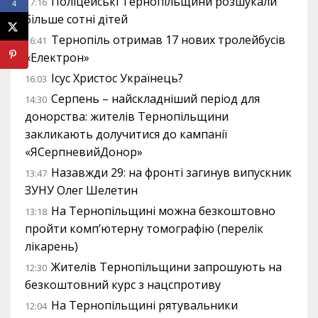
Поліцейські Тернопільщини розшукали
17:16
4
більше сотні дітей
Тернопіль отримав 17 нових тролейбусів
16:41
«Електрон»
Ісус Христос Українець?
16:03
Серпень – найскладніший період для
14:30
донорства: жителів Тернопільщини
закликають долучитися до кампанії
«ЯСерпневийДонор»
Назавжди 29: на фронті загинув випускник
13:47
ЗУНУ Олег Шелетин
На Тернопільщині можна безкоштовно
13:18
пройти комп’ютерну томографію (перелік
лікарень)
Жителів Тернопільщини запрошують на
12:30
безкоштовний курс з нацспротиву
На Тернопільщині рятувальники
12:04