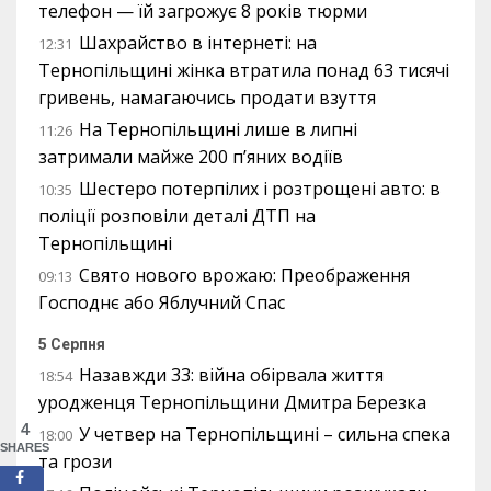
телефон — їй загрожує 8 років тюрми
Шахрайство в інтернеті: на
12:31
Тернопільщині жінка втратила понад 63 тисячі
гривень, намагаючись продати взуття
На Тернопільщині лише в липні
11:26
затримали майже 200 п’яних водіїв
Шестеро потерпілих і розтрощені авто: в
10:35
поліції розповіли деталі ДТП на
Тернопільщині
Свято нового врожаю: Преображення
09:13
Господнє або Яблучний Спас
5 Серпня
Назавжди 33: війна обірвала життя
18:54
уродженця Тернопільщини Дмитра Березка
4
У четвер на Тернопільщині – сильна спека
18:00
SHARES
та грози