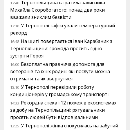
Тернопільщина втратила захисника
17:40
Михайла Скоробогатого: понад два роки
вважали зниклим безвісти
У Тернополі зафіксували температурний
17:18
рекорд
На щиті повертається Іван Карабаник з
16:48
Тернопільщини: громада просить гідно
зустріти Героя
Безоплатна правнича допомога для
16:00
ветеранів та їхніх родин: які послуги можна
отримати та як звернутися
У Тернополі перевірили роботу
15:10
кондиціонерів у громадському транспорті
Рекордна спека і 12 пожеж в екосистемах
14:33
за добу на Тернопільщині: рятувальники
просять людей бути відповідальними
У Тернополі жінка спокусилась на забутий
13:25