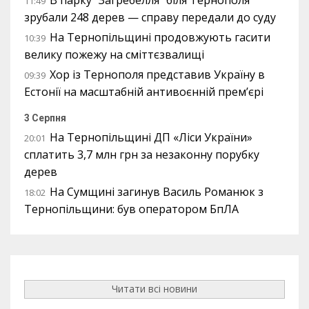
11:49
зрубали 248 дерев — справу передали до суду
На Тернопільщині продовжують гасити
10:39
велику пожежу на сміттєзвалищі
Хор із Тернополя представив Україну в
09:39
Естонії на масштабній антивоєнній прем’єрі
3 Серпня
На Тернопільщині ДП «Ліси України»
20:01
сплатить 3,7 млн грн за незаконну порубку
дерев
На Сумщині загинув Василь Романюк з
18:02
Тернопільщини: був оператором БпЛА
Читати всі новини