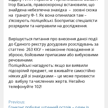
Ігор Васьків, правоохоронці встановили, що
знайдена небезпечна знахідка – ззовні схожа
на гранату Ф-1. Як вона опинилася там –
з’ясовують поліцейські. Боєприпас спеціалісти
розрядили та направили на дослідження.
Вирішується питання про внесення даної події
до Єдиного реєстру досудових розслідувань за
статтею 263 ККУ – незаконне поводження зі
зброєю, бойовими припасами або вибуховими
речовинами.
Поліцейські нагадують: якщо ви виявили
підозрілий предмет, не вживайте самостійно
ніяких дій зі знахідками – це може призвести
до вибуху та численних жертв. Негайно
телефонуйте 102!
Previous:
Continue
Гонконг побудує штучний острів – один із