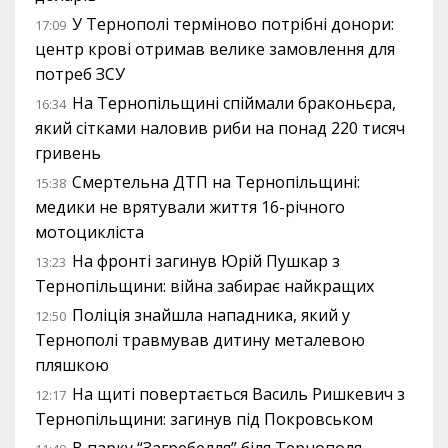
У Тернополі терміново потрібні донори:
17:09
центр крові отримав велике замовлення для
потреб ЗСУ
На Тернопільщині спіймали браконьєра,
16:34
який сітками наловив риби на понад 220 тисяч
гривень
Смертельна ДТП на Тернопільщині:
15:38
медики не врятували життя 16-річного
мотоцикліста
На фронті загинув Юрій Пушкар з
13:23
Тернопільщини: війна забирає найкращих
Поліція знайшла нападника, який у
12:50
Тернополі травмував дитину металевою
пляшкою
На щиті повертається Василь Ришкевич з
12:17
Тернопільщини: загинув під Покровськом
В парку “Загребелля” біля Тернополя