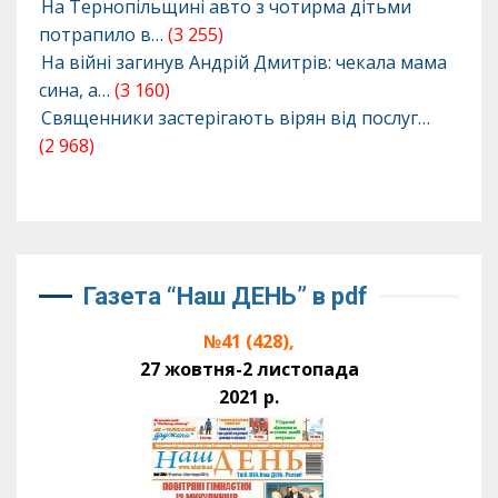
На Тернопільщині авто з чотирма дітьми
потрапило в…
(3 255)
На війні загинув Андрій Дмитрів: чекала мама
сина, а…
(3 160)
Священники застерігають вірян від послуг…
(2 968)
Газета “Наш ДЕНЬ” в pdf
№41 (428),
27 жовтня-2 листопада
2021 р.