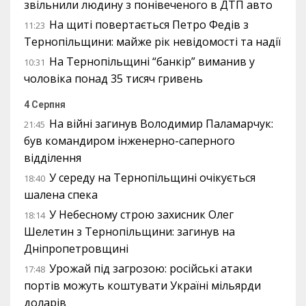
звільнили людину з понівеченого в ДТП авто
На щиті повертається Петро Федів з
11:23
Тернопільщини: майже рік невідомості та надії
На Тернопільщині “банкір” виманив у
10:31
чоловіка понад 35 тисяч гривень
4 Серпня
На війні загинув Володимир Паламарчук:
21:45
був командиром інженерно-саперного
відділення
У середу на Тернопільщині очікується
18:40
шалена спека
У Небесному строю захисник Олег
18:14
Шелетин з Тернопільщини: загинув на
Дніпропетровщині
Урожай під загрозою: російські атаки
17:48
портів можуть коштувати Україні мільярди
доларів