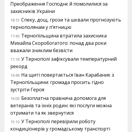
Преображення Господнє й помолилися за
захисників України
Спеку, дощ, грози та шквали прогнозують
18:15
тернополянам у п’ятницю
Тернопільщина втратила захисника
17:40
Михайла Скоробогатого: понад два роки
вважали зниклим безвісти
У Тернополі зафіксували температурний
17:18
рекорд
На щиті повертається Іван Карабаник з
16:48
Тернопільщини: громада просить гідно
зустріти Героя
Безоплатна правнича допомога для
16:00
ветеранів та їхніх родин: які послуги можна
отримати та як звернутися
У Тернополі перевірили роботу
15:10
кондиціонерів у громадському транспорті