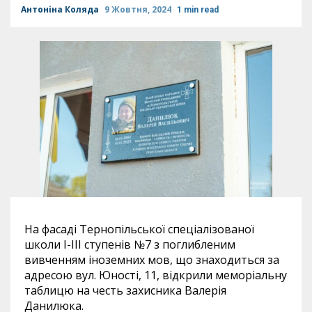
Антоніна Коляда
9 Жовтня, 2024
1 min read
На фасаді Тернопільської спеціалізованої
школи І-ІІІ ступенів №7 з поглибленим
вивченням іноземних мов, що знаходиться за
адресою вул. Юності, 11, відкрили меморіальну
таблицю на честь захисника Валерія
Данилюка.