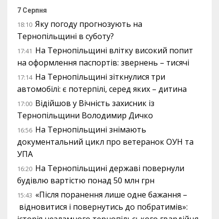
7 Серпня
Яку погоду прогнозують на
18:10
Тернопільщині в суботу?
На Тернопільщині влітку високий попит
17:41
на оформлення паспортів: звернень – тисячі
На Тернопільщині зіткнулися три
17:14
автомобілі: є потерпілі, серед яких – дитина
Відійшов у Вічність захисник із
17:00
Тернопільщини Володимир Дичко
На Тернопільщині знімають
16:56
документальний цикл про ветеранок ОУН та
УПА
На Тернопільщині державі повернули
16:20
будівлю вартістю понад 50 млн грн
«Після поранення лише одне бажання –
15:43
відновитися і повернутись до побратимів»:
історія незламного тернопільського гвардійця