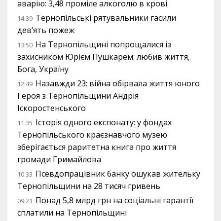
аварію: 3,48 проміле алкоголю в крові
Тернопільські рятувальники гасили
14:39
дев’ять пожеж
На Тернопільщині попрощалися із
13:50
захисником Юрієм Пушкарем: любив життя,
Бога, Україну
Назавжди 23: війна обірвала життя юного
12:49
Героя з Тернопільщини Андрія
Іскоростенського
Історія одного експонату: у фондах
11:35
Тернопільського краєзнавчого музею
зберігається раритетна книга про життя
громади Гримайлова
Псевдопрацівник банку ошукав жительку
10:33
Тернопільщини на 28 тисяч гривень
Понад 5,8 млрд грн на соціальні гарантії
09:21
сплатили на Тернопільщині