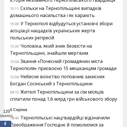
Скільки на Тернопільщині випадків
15:11
домашнього насильства і як карають
У Тернополі відбудуться установчі збори
15:09
асоціації нащадків українських жертв
польських репресій
Чоловіка, який зник безвісти на
13:30
Тернопільщині, знайшли мертвим
Звання «Почесний громадянин міста
13:04
Тернополя» присвоєно 15 мешканцям громади
Небесне воїнство поповнив захисник
12:04
Богдан Сосінський з Тернопільщини
Жителі Тернопільщини за сім місяців
09:10
сплатили понад 1,6 млрд грн військового збору
6 Серпня
120
SHARES
Тернопільські нацгвардійці відзначили
18:40
Преображення Господнє й помолилися за