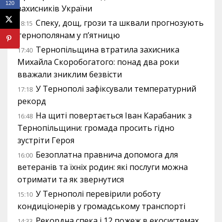
120
захисників України
Спеку, дощ, грози та шквали прогнозують
18:15
тернополянам у п’ятницю
Тернопільщина втратила захисника
17:40
Михайла Скоробогатого: понад два роки
вважали зниклим безвісти
У Тернополі зафіксували температурний
17:18
рекорд
На щиті повертається Іван Карабаник з
16:48
Тернопільщини: громада просить гідно
зустріти Героя
Безоплатна правнича допомога для
16:00
ветеранів та їхніх родин: які послуги можна
отримати та як звернутися
У Тернополі перевірили роботу
15:10
кондиціонерів у громадському транспорті
Рекордна спека і 12 пожеж в екосистемах
14:33