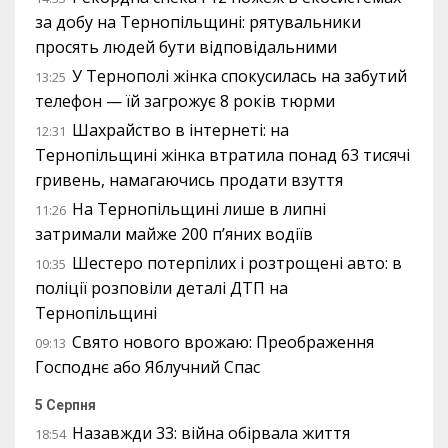
за добу на Тернопільщині: рятувальники
просять людей бути відповідальними
У Тернополі жінка спокусилась на забутий
13:25
телефон — їй загрожує 8 років тюрми
Шахрайство в інтернеті: на
12:31
Тернопільщині жінка втратила понад 63 тисячі
гривень, намагаючись продати взуття
На Тернопільщині лише в липні
11:26
затримали майже 200 п’яних водіїв
Шестеро потерпілих і розтрощені авто: в
10:35
поліції розповіли деталі ДТП на
Тернопільщині
Свято нового врожаю: Преображення
09:13
Господнє або Яблучний Спас
5 Серпня
Назавжди 33: війна обірвала життя
18:54