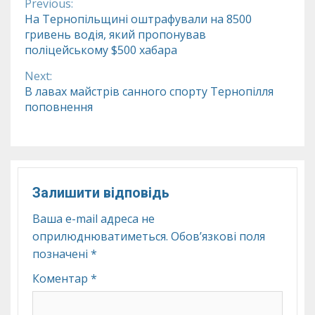
Previous:
Continue
На Тернопільщині оштрафували на 8500
гривень водія, який пропонував
Reading
поліцейському $500 хабара
Next:
В лавах майстрів санного спорту Тернопілля
поповнення
Залишити відповідь
Ваша e-mail адреса не
оприлюднюватиметься.
Обов’язкові поля
позначені
*
Коментар
*