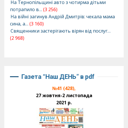
На Тернопільщині авто з чотирма дітьми
потрапило в…
(3 256)
На війні загинув Андрій Дмитрів: чекала мама
сина, а…
(3 160)
Священники застерігають вірян від послуг…
(2 968)
Газета “Наш ДЕНЬ” в pdf
№41 (428),
27 жовтня-2 листопада
2021 р.