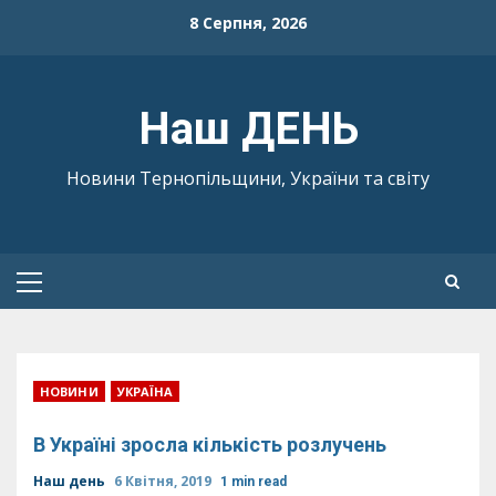
Skip
8 Серпня, 2026
to
content
Наш ДЕНЬ
Новини Тернопільщини, України та світу
Primary
Menu
НОВИНИ
УКРАЇНА
В Україні зросла кількість розлучень
Наш день
6 Квітня, 2019
1 min read