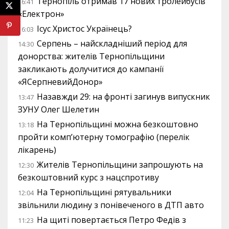
Тернопіль отримав 17 нових тролейбусів
16:41
«Електрон»
Ісус Христос Українець?
16:03
Серпень – найскладніший період для
14:30
донорства: жителів Тернопільщини
закликають долучитися до кампанії
«ЯСерпневийДонор»
Назавжди 29: на фронті загинув випускник
13:47
ЗУНУ Олег Шелетин
На Тернопільщині можна безкоштовно
13:18
пройти комп’ютерну томографію (перелік
лікарень)
Жителів Тернопільщини запрошують на
12:30
безкоштовний курс з нацспротиву
На Тернопільщині рятувальники
12:04
звільнили людину з понівеченого в ДТП авто
На щиті повертається Петро Федів з
11:23