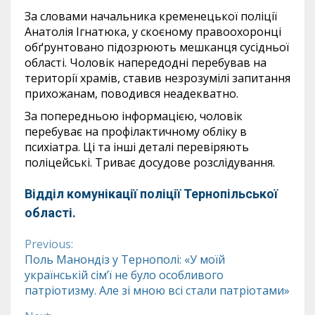
За словами начальника кременецької поліції
Анатолія Ігнатюка, у скоєному правоохоронці
обґрунтовано підозрюють мешканця сусідньої
області. Чоловік напередодні перебував на
території храмів, ставив незрозумілі запитання
прихожанам, поводився неадекватно.
За попередньою інформацією, чоловік
перебуває на профілактичному обліку в
психіатра. Ці та інші деталі перевіряють
поліцейські. Триває досудове розслідування.
Відділ комунікації поліції Тернопільської
області.
Previous:
Continue
Поль Манондіз у Тернополі: «У моїй
українській сім’ї не було особливого
Reading
патріотизму. Але зі мною всі стали патріотами»