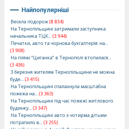
Найпопулярніші
Весела подорож
(8 834)
На Тернопільщині затримали заступника
начальника ТЦК…
(3 944)
Печатки, авто та чорнова бухгалтерія: на…
(3 908)
На пляжі “Циганка” в Тернополі втопилася…
(3 436)
З березня жителям Тернопільщини не можна
буде…
(3 415)
На Тернопільщині спалахнула масштабна
пожежа на…
(3 363)
На Тернопільщині під час пожежі житлового
будинку…
(3 347)
На Тернопільщині авто з чотирма дітьми
потрапило в…
(3 255)