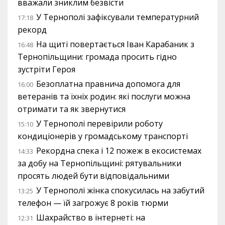
вважали зниклим безвісти
У Тернополі зафіксували температурний
17:18
рекорд
На щиті повертається Іван Карабаник з
16:48
Тернопільщини: громада просить гідно
зустріти Героя
Безоплатна правнича допомога для
16:00
ветеранів та їхніх родин: які послуги можна
отримати та як звернутися
У Тернополі перевірили роботу
15:10
кондиціонерів у громадському транспорті
Рекордна спека і 12 пожеж в екосистемах
14:33
за добу на Тернопільщині: рятувальники
просять людей бути відповідальними
У Тернополі жінка спокусилась на забутий
13:25
телефон — їй загрожує 8 років тюрми
Шахрайство в інтернеті: на
12:31