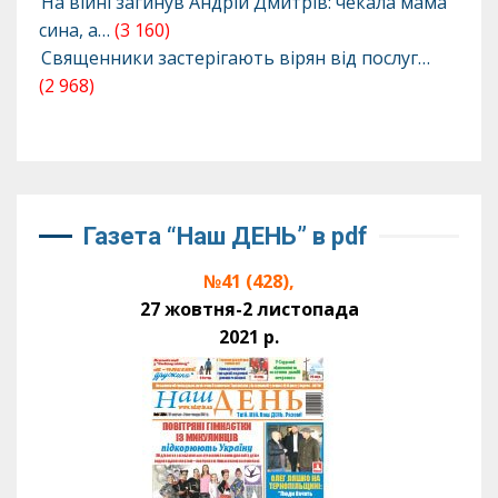
На війні загинув Андрій Дмитрів: чекала мама
сина, а…
(3 160)
Священники застерігають вірян від послуг…
(2 968)
Газета “Наш ДЕНЬ” в pdf
№41 (428),
27 жовтня-2 листопада
2021 р.