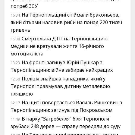
потреб ЗСУ
На Тернопільщині спіймали браконьєра,
16:34
який сітками наловив риби на понад 220 тисяч
гривень
Смертельна ДТП на Тернопільщині:
15:38
медики не врятували життя 16-річного
мотоцикліста
На фронті загинув Юрій Пушкар з
13:23
Тернопільщини: війна забирає найкращих
Поліція знайшла нападника, який у
12:50
Тернополі травмував дитину металевою
пляшкою
На щиті повертається Василь Ришкевич з
12:17
Тернопільщини: загинув під Покровськом
В парку “Загребелля” біля Тернополя
11:49
зрубали 248 дерев — справу передали до суду
На Тернопільщині продовжують гасити