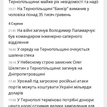
Тернопільщини: майже рік невідомості та надії
На Тернопільщині “банкір” виманив у
10:31
чоловіка понад 35 тисяч гривень
4 Серпня
На війні загинув Володимир Паламарчук:
21:45
був командиром інженерно-саперного
відділення
У середу на Тернопільщині очікується
18:40
шалена спека
У Небесному строю захисник Олег
18:14
Шелетин з Тернопільщини: загинув на
Дніпропетровщині
Урожай під загрозою: російські атаки
17:48
портів можуть коштувати Україні мільярди
доларів
У Тернополі терміново потрібні донори:
17:09
центр крові отримав велике замовлення для