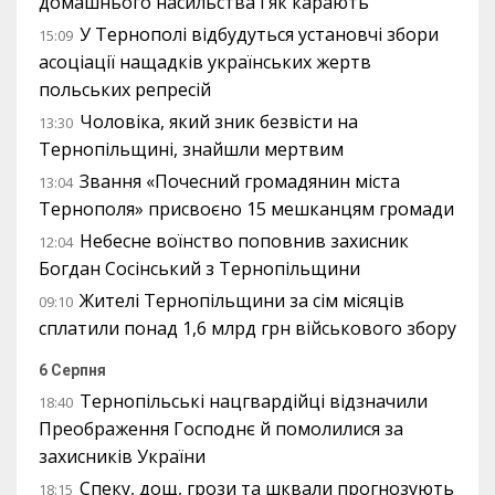
домашнього насильства і як карають
У Тернополі відбудуться установчі збори
15:09
асоціації нащадків українських жертв
польських репресій
Чоловіка, який зник безвісти на
13:30
Тернопільщині, знайшли мертвим
Звання «Почесний громадянин міста
13:04
Тернополя» присвоєно 15 мешканцям громади
Небесне воїнство поповнив захисник
12:04
Богдан Сосінський з Тернопільщини
Жителі Тернопільщини за сім місяців
09:10
сплатили понад 1,6 млрд грн військового збору
6 Серпня
Тернопільські нацгвардійці відзначили
18:40
Преображення Господнє й помолилися за
захисників України
Спеку, дощ, грози та шквали прогнозують
18:15