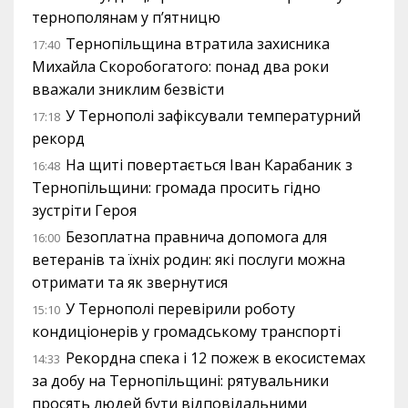
тернополянам у п’ятницю
Тернопільщина втратила захисника
17:40
Михайла Скоробогатого: понад два роки
вважали зниклим безвісти
У Тернополі зафіксували температурний
17:18
рекорд
На щиті повертається Іван Карабаник з
16:48
Тернопільщини: громада просить гідно
зустріти Героя
Безоплатна правнича допомога для
16:00
ветеранів та їхніх родин: які послуги можна
отримати та як звернутися
У Тернополі перевірили роботу
15:10
кондиціонерів у громадському транспорті
Рекордна спека і 12 пожеж в екосистемах
14:33
за добу на Тернопільщині: рятувальники
просять людей бути відповідальними