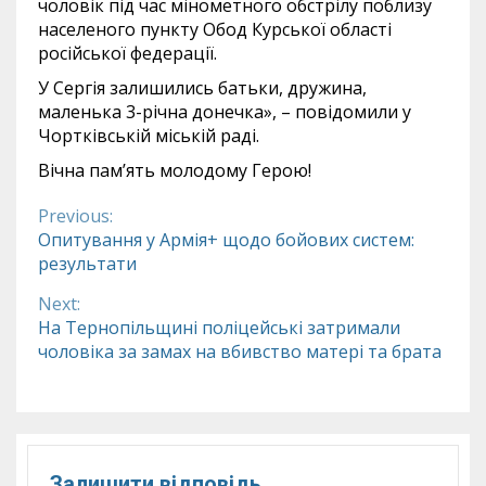
чоловік під час мінометного обстрілу поблизу
населеного пункту Обод Курської області
російської федерації.
У Сергія залишились батьки, дружина,
маленька 3-річна донечка», – повідомили у
Чортківській міській раді.
Вічна пам’ять молодому Герою!
Previous:
Continue
Опитування у Армія+ щодо бойових систем:
результати
Reading
Next:
На Тернопільщині поліцейські затримали
чоловіка за замах на вбивство матері та брата
Залишити відповідь