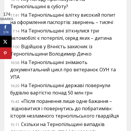
Тернопільщині в суботу?
174
На Тернопільщині влітку високий попит
17:41
SHARES
на оформлення паспортів: звернень – тисячі
На Тернопільщині зіткнулися три
17:14
174
автомобілі: є потерпілі, серед яких – дитина
Відійшов у Вічність захисник із
17:00
Тернопільщини Володимир Дичко
На Тернопільщині знімають
16:56
документальний цикл про ветеранок ОУН та
УПА
На Тернопільщині державі повернули
16:20
будівлю вартістю понад 50 млн грн
«Після поранення лише одне бажання –
15:43
відновитися і повернутись до побратимів»:
історія незламного тернопільського гвардійця
Скільки на Тернопільщині випадків
15:11