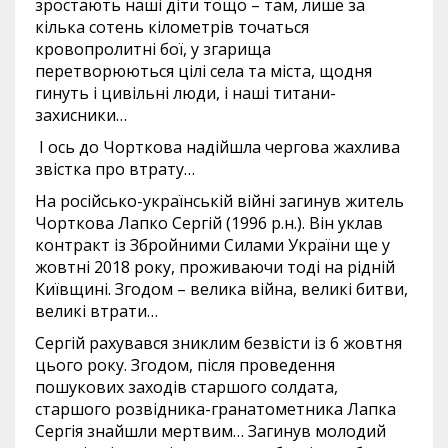
зростають наші діти тощо – там, лише за
кілька сотень кілометрів точаться
кровопролитні бої, у згарища
перетворюються цілі села та міста, щодня
гинуть і цивільні люди, і наші титани-
захисники…
І ось до Чорткова надійшла чергова жахлива
звістка про втрату…
На російсько-українській війні загинув житель
Чорткова Лапко Сергій (1996 р.н.). Він уклав
контракт із Збройними Силами України ще у
жовтні 2018 року, проживаючи тоді на рідній
Київщині. Згодом – велика війна, великі битви,
великі втрати…
Сергій рахувався зниклим безвісти із 6 жовтня
цього року. Згодом, після проведення
пошукових заходів старшого солдата,
старшого розвідника-гранатометника Лапка
Сергія знайшли мертвим… Загинув молодий