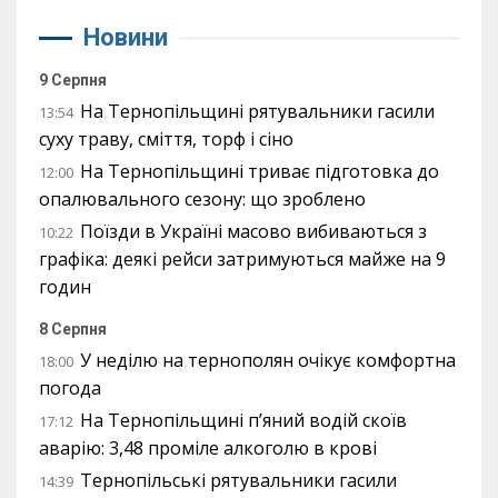
Новини
9 Серпня
На Тернопільщині рятувальники гасили
13:54
суху траву, сміття, торф і сіно
На Тернопільщині триває підготовка до
12:00
опалювального сезону: що зроблено
Поїзди в Україні масово вибиваються з
10:22
графіка: деякі рейси затримуються майже на 9
годин
8 Серпня
У неділю на тернополян очікує комфортна
18:00
погода
На Тернопільщині п’яний водій скоїв
17:12
аварію: 3,48 проміле алкоголю в крові
Тернопільські рятувальники гасили
14:39