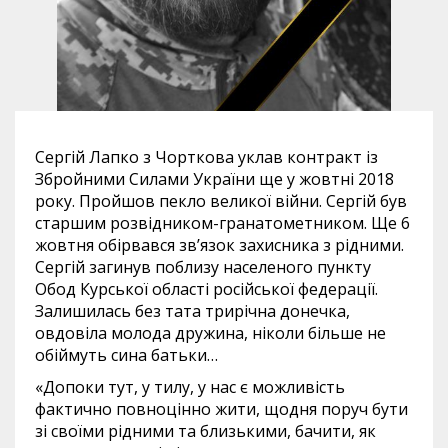
Сергій Лапко з Чорткова уклав контракт із
Збройними Силами України ще у жовтні 2018
року. Пройшов пекло великої війни. Сергій був
старшим розвідником-гранатометником. Ще 6
жовтня обірвався зв’язок захисника з рідними.
Сергій загинув поблизу населеного пункту
Обод Курської області російської федерації.
Залишилась без тата трирічна донечка,
овдовіла молода дружина, ніколи більше не
обіймуть сина батьки…
«Допоки тут, у тилу, у нас є можливість
фактично повноцінно жити, щодня поруч бути
зі своїми рідними та близькими, бачити, як