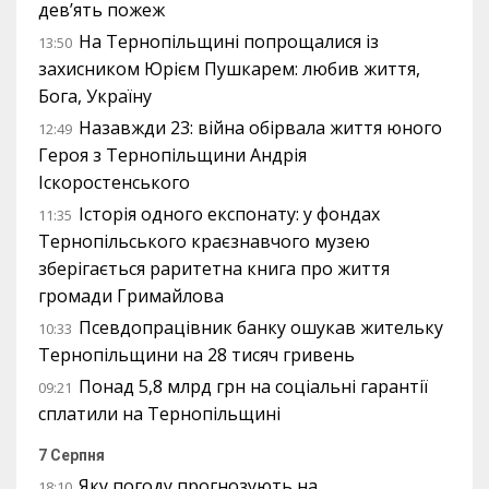
дев’ять пожеж
На Тернопільщині попрощалися із
13:50
захисником Юрієм Пушкарем: любив життя,
Бога, Україну
Назавжди 23: війна обірвала життя юного
12:49
Героя з Тернопільщини Андрія
Іскоростенського
Історія одного експонату: у фондах
11:35
Тернопільського краєзнавчого музею
зберігається раритетна книга про життя
громади Гримайлова
Псевдопрацівник банку ошукав жительку
10:33
Тернопільщини на 28 тисяч гривень
Понад 5,8 млрд грн на соціальні гарантії
09:21
сплатили на Тернопільщині
7 Серпня
Яку погоду прогнозують на
18:10