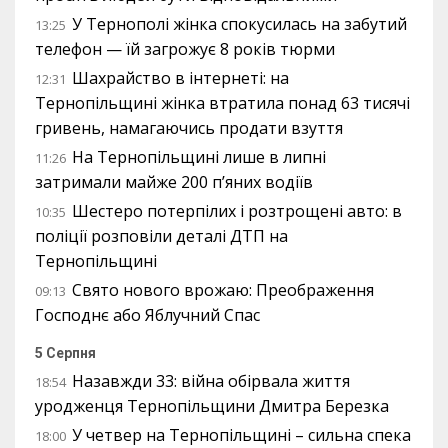
У Тернополі жінка спокусилась на забутий
13:25
телефон — їй загрожує 8 років тюрми
Шахрайство в інтернеті: на
12:31
Тернопільщині жінка втратила понад 63 тисячі
гривень, намагаючись продати взуття
На Тернопільщині лише в липні
11:26
затримали майже 200 п’яних водіїв
Шестеро потерпілих і розтрощені авто: в
10:35
поліції розповіли деталі ДТП на
Тернопільщині
Свято нового врожаю: Преображення
09:13
Господнє або Яблучний Спас
5 Серпня
Назавжди 33: війна обірвала життя
18:54
уродженця Тернопільщини Дмитра Березка
У четвер на Тернопільщині – сильна спека
18:00