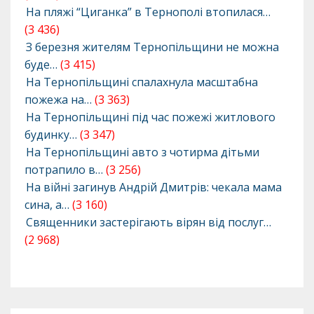
На пляжі “Циганка” в Тернополі втопилася…
(3 436)
З березня жителям Тернопільщини не можна
буде…
(3 415)
На Тернопільщині спалахнула масштабна
пожежа на…
(3 363)
На Тернопільщині під час пожежі житлового
будинку…
(3 347)
На Тернопільщині авто з чотирма дітьми
потрапило в…
(3 256)
На війні загинув Андрій Дмитрів: чекала мама
сина, а…
(3 160)
Священники застерігають вірян від послуг…
(2 968)